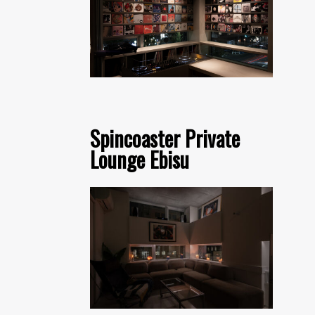
Spincoaster Private
Lounge Ebisu