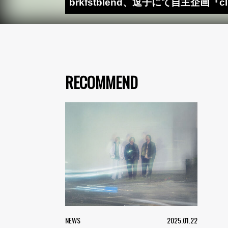
brkfstblend、逗子にて自主企画『club
RECOMMEND
NEWS
2025.01.22