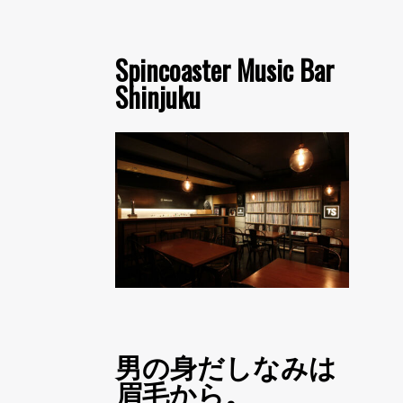
Spincoaster Music Bar
Shinjuku
男の身だしなみは
眉毛から。