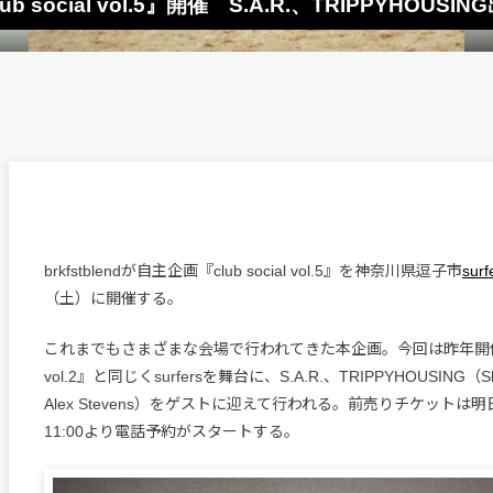
 social vol.5』開催 S.A.R.、TRIPPYHOUSIN
brkfstblendが自主企画『club social vol.5』を神奈川県逗子市
surf
（土）に開催する。
これまでもさまざまな会場で行われてきた本企画。今回は昨年開催の『cl
vol.2』と同じくsurfersを舞台に、S.A.R.、TRIPPYHOUSING（Skaai
Alex Stevens）をゲストに迎えて行われる。前売りチケットは明
11:00より電話予約がスタートする。