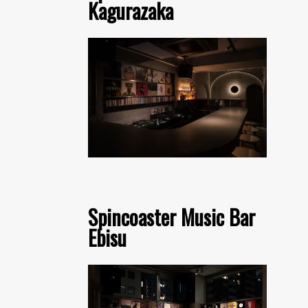
Kagurazaka
Spincoaster Music Bar
Ebisu