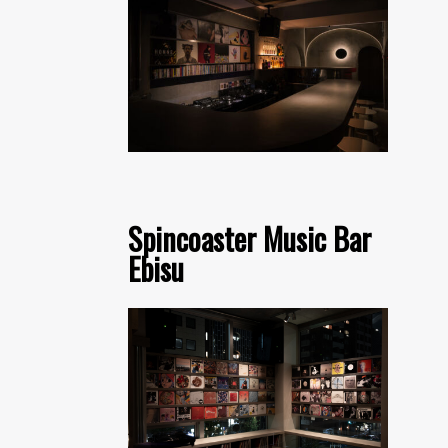
Spincoaster Music Bar
Ebisu