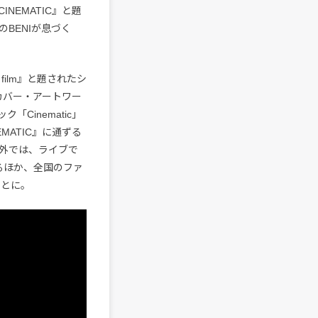
NEMATIC』と題
BENIが息づく
e film』と題されたシ
カバー・アートワー
Cinematic」
MATIC』に通ずる
外では、ライブで
されるほか、全国のファ
ことに。