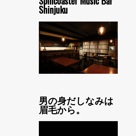
Spincoaster Music Bar
Shinjuku
男の身だしなみは
眉毛から。