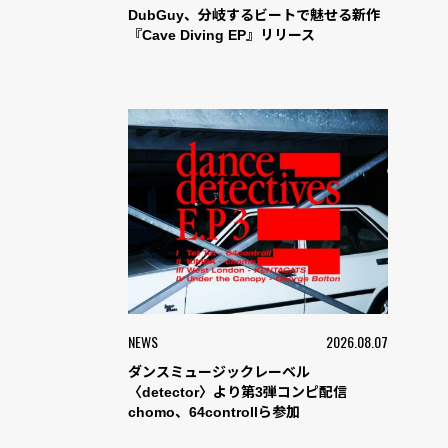
DubGuy、分岐するビートで魅せる新作
『Cave Diving EP』リリース
NEWS
2026.08.07
ダンスミュージックレーベル
〈detector〉より第3弾コンピ配信
chomo、64controllら参加