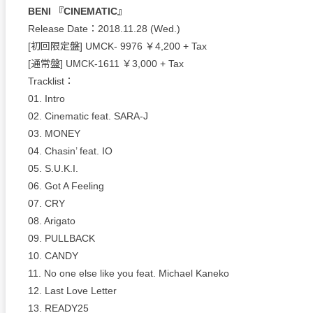
BENI 『CINEMATIC』
Release Date：2018.11.28 (Wed.)
[初回限定盤] UMCK- 9976 ￥4,200 + Tax
[通常盤] UMCK-1611 ￥3,000 + Tax
Tracklist：
01. Intro
02. Cinematic feat. SARA-J
03. MONEY
04. Chasin’ feat. IO
05. S.U.K.I.
06. Got A Feeling
07. CRY
08. Arigato
09. PULLBACK
10. CANDY
11. No one else like you feat. Michael Kaneko
12. Last Love Letter
13. READY25