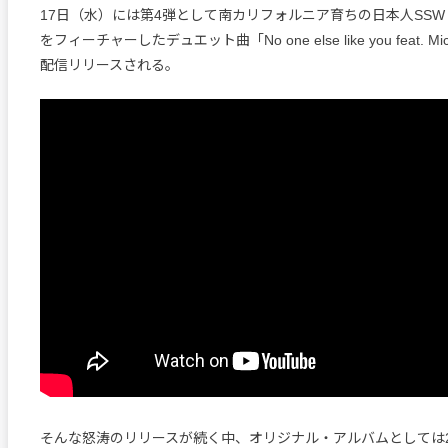
17日（水）には第4弾として南カリフォルニア育ちの日本人SSW・Mich
をフィーチャーしたデュエット曲「No one else like you feat. Mic
配信リリースされる。
そんな怒涛のリリースが続く中、オリジナル・アルバムとしては2