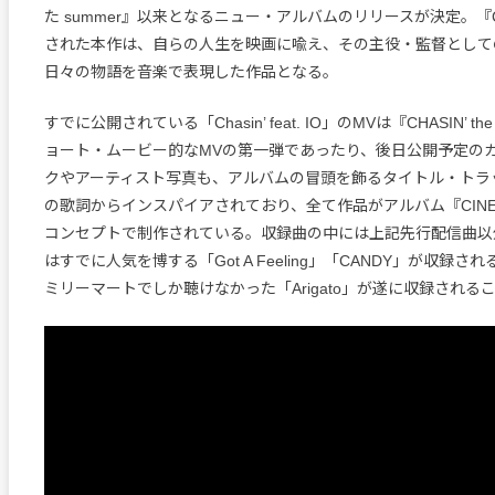
た summer』以来となるニュー・アルバムのリリースが決定。『CI
された本作は、自らの人生を映画に喩え、その主役・監督としての
日々の物語を音楽で表現した作品となる。
すでに公開されている「Chasin’ feat. IO」のMVは『CHASIN’ th
ョート・ムービー的なMVの第一弾であったり、後日公開予定の
クやアーティスト写真も、アルバムの冒頭を飾るタイトル・トラック「
の歌詞からインスパイアされており、全て作品がアルバム『CINE
コンセプトで制作されている。収録曲の中には上記先行配信曲以
はすでに人気を博する「Got A Feeling」「CANDY」が収録
ミリーマートでしか聴けなかった「Arigato」が遂に収録される