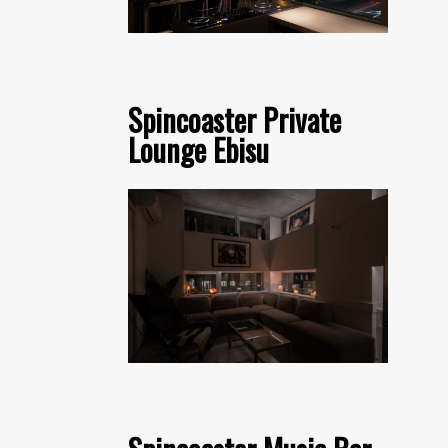
Spincoaster Private
Lounge Ebisu