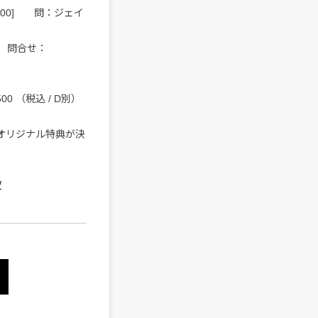
 19:00] 問：ジェイ
00] 問合せ：
0 （税込 / D別）
ンのオリジナル特典が決
/