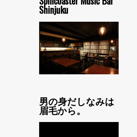
Spincoaster Music Bar
Shinjuku
男の身だしなみは
眉毛から。