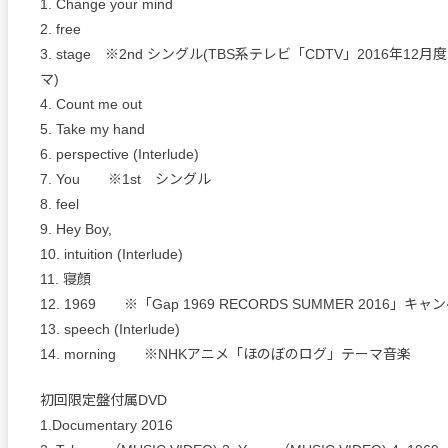
1. Change your mind
2. free
3. stage ※2nd シングル(TBS系テレビ「CDTV」2016年1
マ)
4. Count me out
5. Take my hand
6. perspective (Interlude)
7. You ※1st シングル
8. feel
9. Hey Boy,
10. intuition (Interlude)
11. 寝顔
12. 1969 ※「Gap 1969 RECORDS SUMMER 2016」
13. speech (Interlude)
14. morning ※NHKアニメ「ほのぼのログ」テーマ音楽
初回限定盤付属DVD
1.Documentary 2016