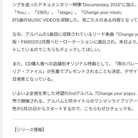
ングを追ったドキュメンタリー映像”Documentary 2016″に加え、
「You」、「1969」、「stage」、「Change your mind」
計5曲のMUSIC VIDEOを収録した、見ごたえのある内容となっ
なお、アルバムの1曲目に収録されているリード楽曲「Change you
阪・FM802の2月度ヘビーローテーションに選出され、本日よ
トしているのでこちらもチェックしてほしい。
また、CD購入者への店舗別オリジナル特典として、「雨のパレー
リア・ファイル」が先着でプレゼントされることも決定、デザイ
日発表となっている。
いよいよ全貌を表した待望の2ndアルバム『Change your pop
市で開催される、アルバムと同タイトルのワンマンライブツアー
売が2月25日からスタートするので、こちらもぜひチェックを。
【リリース情報】