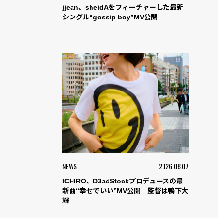
jjean、sheidAをフィーチャーした最新
シングル“gossip boy”MV公開
NEWS
2026.08.07
ICHIRO、D3adStockプロデュースの最
新曲“幸せでいい”MV公開 監督は鴨下大
輝