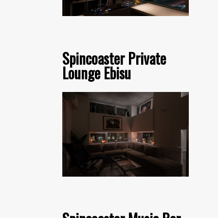
Spincoaster Private
Lounge Ebisu