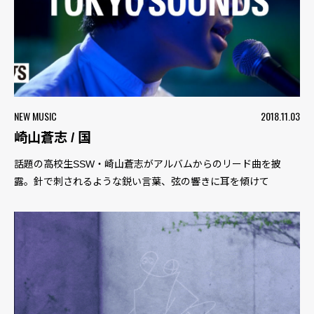
NEW MUSIC
2018.11.03
崎山蒼志 / 国
話題の高校生SSW・崎山蒼志がアルバムからのリード曲を披
露。針で刺されるような鋭い言葉、弦の響きに耳を傾けて