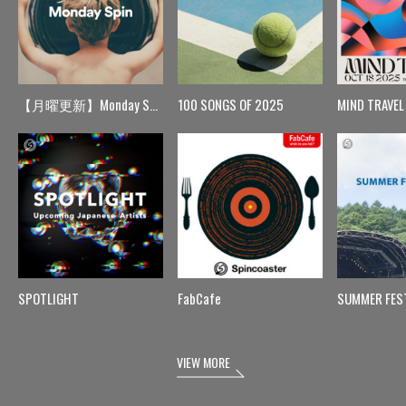
【月曜更新】Monday Spin
100 SONGS OF 2025
MIND TRAVEL
SPOTLIGHT
FabCafe
SUMMER FES
VIEW MORE