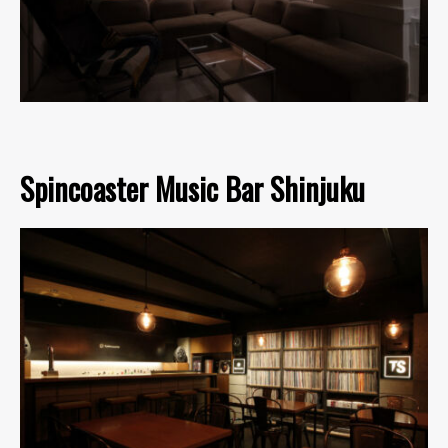
Spincoaster Music Bar Shinjuku