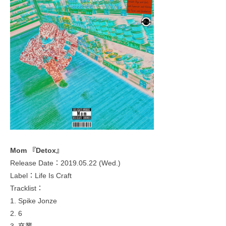
Mom 『Detox』
Release Date：2019.05.22 (Wed.)
Label：Life Is Craft
Tracklist：
1. Spike Jonze
2. 6
3. 卒業