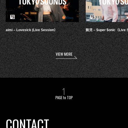
aimi – Lovesick (Live Session）
鋭児 – $uper $onic（Live 
VIEW MORE
PAGE to TOP
CONTACT