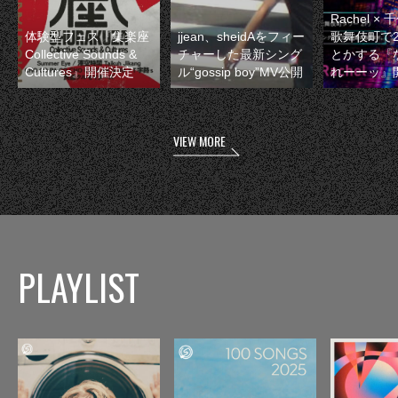
Rachel 
体験型フェス『集楽座
jjean、sheidAをフィー
歌舞伎町で
Collective Sounds &
チャーした最新シング
とかする『
Cultures』開催決定
ル“gossip boy”MV公開
れーーッ』
VIEW MORE
PLAYLIST