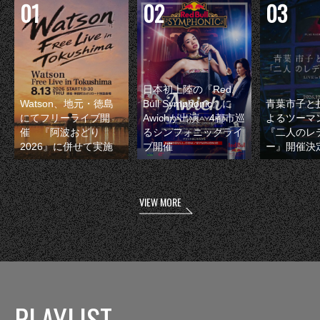
日本初上陸の『Red
Watson、地元・徳島
Bull Symphonic』に
青葉市子と
にてフリーライブ開
Awichが出演 4都市巡
よるツーマ
催 『阿波おどり
るシンフォニックライ
『二人のレ
2026』に併せて実施
ブ開催
ー』開催決
VIEW MORE
PLAYLIST