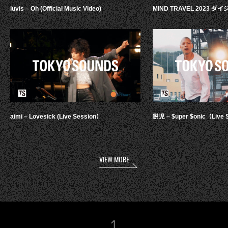
luvis – Oh (Official Music Video)
MIND TRAVEL 2023 
aimi – Lovesick (Live Session）
鋭児 – $uper $onic（Live 
VIEW MORE