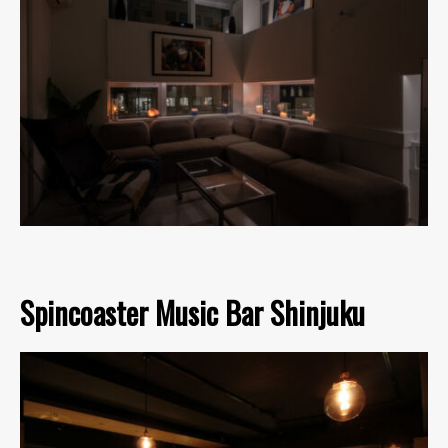
Spincoaster Music Bar Shinjuku