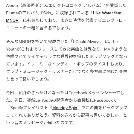
Album（最優秀ダンス/エレクトロニック アルバム）”を受賞した
Flumeのアルバム『Skin』に収録されている「
Like Water feat.
MNDR
」にも参加しており、まさに時代を代表するエレクトロ・
ユニットの一組と言えるでしょう。
そんなMNDRを招いて完成させた「I Could Always」は、Le
Youthがこれまでリリースしてきた楽曲とは異なり、MVのような
色鮮やかでサイケデリックな世界観を擁したポップソングとなっ
ています。ドリーミーなインディー・ポップのテイストもあり、
クラブ・ミュージック・リスナーだけでなく多方面に開けた楽曲
と言って良いでしょう。
今回、紹介のきっかけとなったはFacebookメッセンジャーでし
た。先日、突然Le Youthの関係者から直接私にFacebookで
「Spotifyプレイリスト『
Monday Spin
』でこの曲をピックアップ
してくれてありがとう。資料を送るから記事も書いて欲しい」と
いう旨のメッセージが届いたのです。