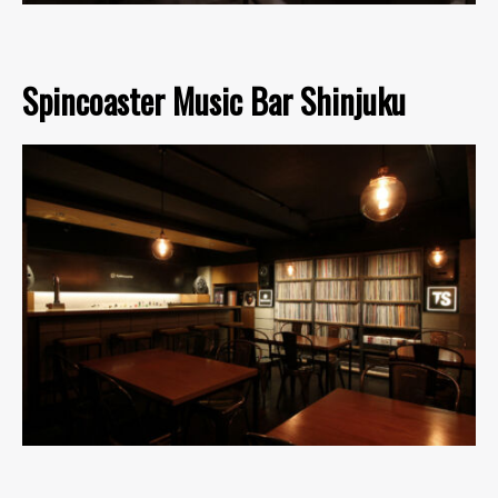
Spincoaster Music Bar Shinjuku