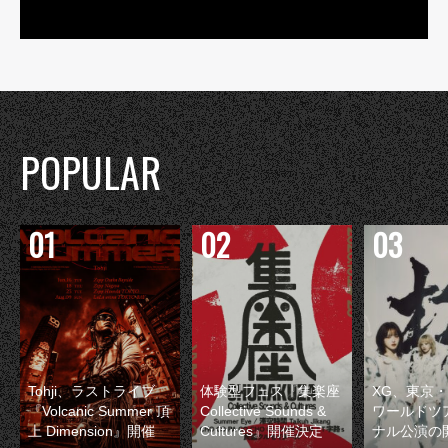
POPULAR
Tohji、ラストライブ
体験型フェス『集楽座
XG、東京
『Volcanic Summer 頂
Collective Sounds &
ワールドツ
上 Dimension』開催
Cultures』開催決定
ナル公演の