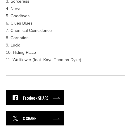
3. Sorceress
4. Nerve
5. Goodbyes
6. Clues Blues
7. Chemical Coincidence
8. Carnation
9. Lucid
10. Hiding Place
11. Wallflower (feat. Kaya Thomas-Dyke)
Facebook SHARE
X SHARE