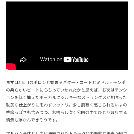
まずは1音目のポロンと始まるギター・コードとミドル・テンポ
の柔らかいビートに心もっていかれたかと思えば、お次はテンシ
ョンを低く抑えたボーカルにシルキーなストリングスが相まった
耽美な仕上がりに思わずウットリ。少し肌寒く感じられるいまの
季節っぽさも含みつつ、木枯らし吹く公園の中でひとり散歩する
情景も浮かんできそうです。
アルバム全体としては洗練されたトラックや内向的な美声が魅力