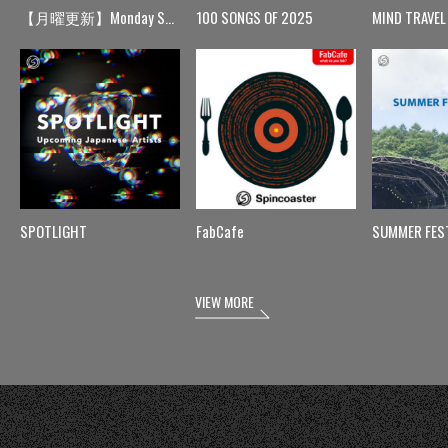
【月曜更新】Monday Spin
100 SONGS OF 2025
MIND TRAVEL
SPOTLIGHT
FabCafe
SUMMER FES
VIEW MORE