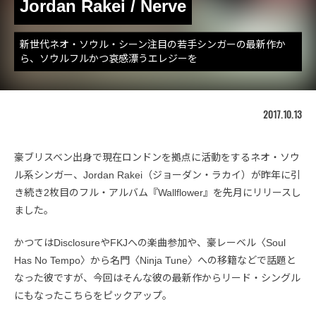
Jordan Rakei / Nerve
新世代ネオ・ソウル・シーン注目の若手シンガーの最新作か
ら、ソウルフルかつ哀感漂うエレジーを
2017.10.13
豪ブリスベン出身で現在ロンドンを拠点に活動をするネオ・ソウ
ル系シンガー、Jordan Rakei（ジョーダン・ラカイ）が昨年に引
き続き2枚目のフル・アルバム『Wallflower』を先月にリリースし
ました。
かつてはDisclosureやFKJへの楽曲参加や、豪レーベル〈Soul
Has No Tempo〉から名門〈Ninja Tune〉への移籍などで話題と
なった彼ですが、今回はそんな彼の最新作からリード・シングル
にもなったこちらをピックアップ。