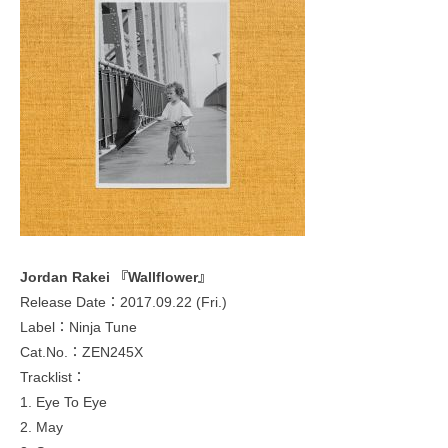
Jordan Rakei 『Wallflower』
Release Date：2017.09.22 (Fri.)
Label：Ninja Tune
Cat.No.：ZEN245X
Tracklist：
1. Eye To Eye
2. May