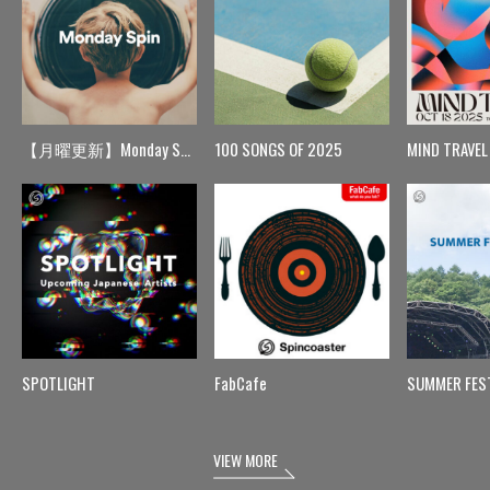
【月曜更新】Monday Spin
100 SONGS OF 2025
MIND TRAVEL
SPOTLIGHT
FabCafe
SUMMER FES
VIEW MORE