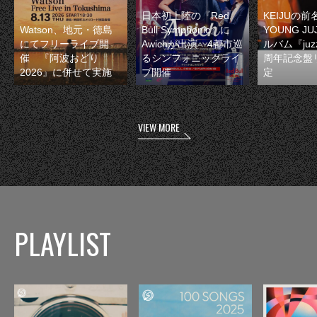
日本初上陸の『Red
KEIJUの
Watson、地元・徳島
Bull Symphonic』に
YOUNG JU
にてフリーライブ開
Awichが出演 4都市巡
ルバム『juzz
催 『阿波おどり
るシンフォニックライ
周年記念盤
2026』に併せて実施
ブ開催
定
VIEW MORE
PLAYLIST