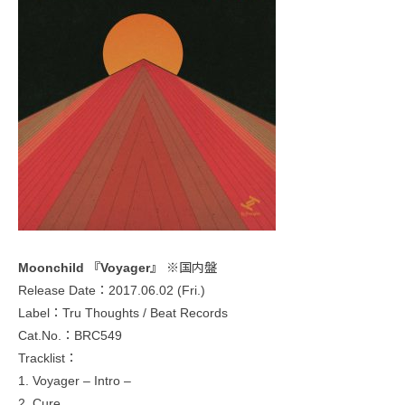
Moonchild 『Voyager』
※国内盤
Release Date：2017.06.02 (Fri.)
Label：Tru Thoughts / Beat Records
Cat.No.：BRC549
Tracklist：
1. Voyager – Intro –
2. Cure