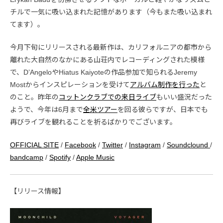
チルで一気に吸い込まれた記憶があります（今もまた吸い込まれ
てます）。
今月下旬にリリースされる最新作は、カリフォルニアの都市から
離れた大自然のなかにある山荘内でレコーディングされた模様
で、D’AngeloやHiatus Kaiyoteの作品参加で知られるJeremy
Mostからインスピレーションを受けて
アルバム制作を行った
と
のこと。昨年の
コットンクラブでの来日ライブ
もいい盛況だった
ようで、今年は6月まで
全米ツアー
を回る彼らですが、日本でも
再びライブを観れることを祈るばかりでございます。
OFFICIAL SITE
/
Facebook
/
Twitter
/
Instagram
/
Soundclound
/
bandcamp
/
Spotify
/
Apple Music
【リリース情報】