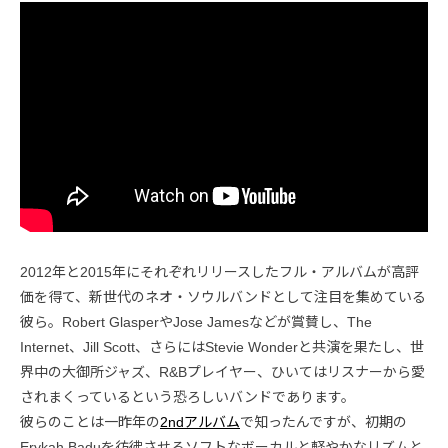
2012年と2015年にそれぞれリリースしたフル・アルバムが高評
価を得て、新世代のネオ・ソウルバンドとして注目を集めている
彼ら。Robert GlasperやJose Jamesなどが賞賛し、The
Internet、Jill Scott、さらにはStevie Wonderと共演を果たし、世
界中の大御所ジャズ、R&Bプレイヤー、ひいてはリスナーから愛
されまくっているという恐ろしいバンドであります。
彼らのことは一昨年の
2ndアルバム
で知ったんですが、初期の
Erykah Baduを彷彿させるソフトなボーカルと軽やかなリズムと