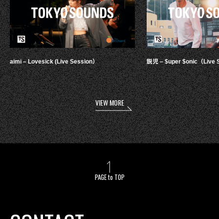
aimi – Lovesick (Live Session）
鋭児 – $uper $onic（Live 
VIEW MORE
PAGE to TOP