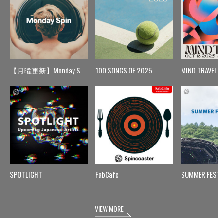
【月曜更新】Monday Spin
100 SONGS OF 2025
MIND TRAVEL
SPOTLIGHT
FabCafe
SUMMER FES
VIEW MORE