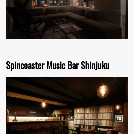
Spincoaster Music Bar Shinjuku