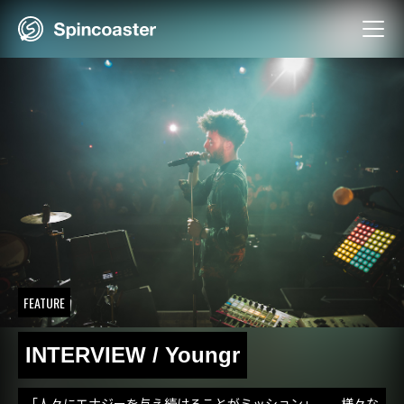
Skip
to
content
FEATURE
INTERVIEW / Youngr
「人々にエナジーを与え続けることがミッション」――様々な