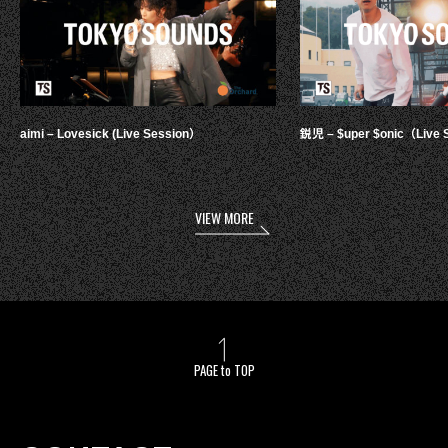
aimi – Lovesick (Live Session）
鋭児 – $uper $onic（Live 
VIEW MORE
PAGE to TOP