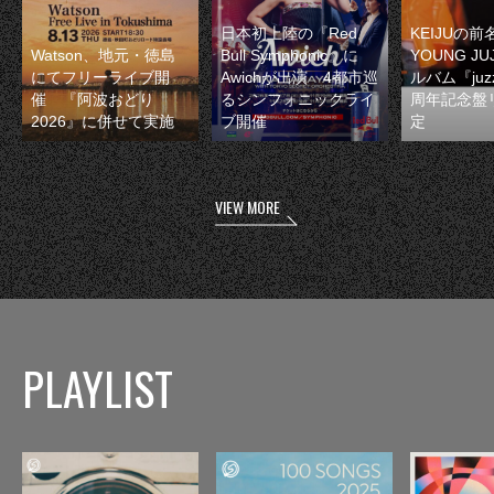
日本初上陸の『Red
KEIJUの
Watson、地元・徳島
Bull Symphonic』に
YOUNG JU
にてフリーライブ開
Awichが出演 4都市巡
ルバム『juzz
催 『阿波おどり
るシンフォニックライ
周年記念盤
2026』に併せて実施
ブ開催
定
VIEW MORE
PLAYLIST