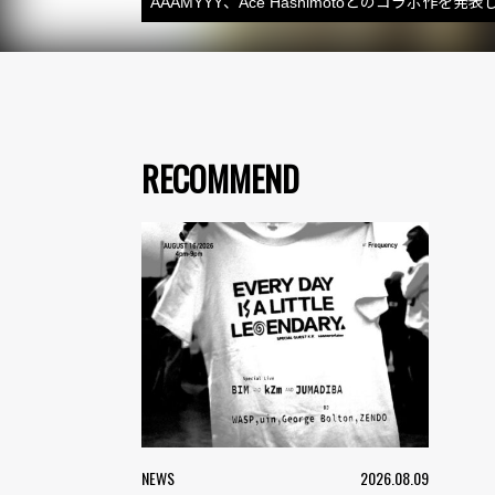
AAAMYYY、Ace Hashimotoとのコラボ
RECOMMEND
NEWS
2026.08.09