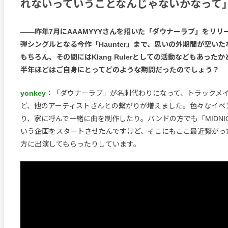
れないっていうことなんじゃないかなって
――昨年7月にAAAMYYYさんを招いた「ダウナーラブ」をリリ
弾シングルとなる今作「Haunter」まで、思いの外期間が空い
もちろん、その間にはKlang Rulerとしての活動などもあった
半年ほどはご自身にとってどのような期間だったのでしょう？
yonkey
：「ダウナーラブ」が名刺代わりになって、トラックメ
ど、他のアーティストさんとの繋がりが増えました。色々なイベ
り、家に呼んで一緒に曲を制作したり。バンドの方でも「MIDNIGHT
いう企画をスタートさせたんですけど、そこにもここ最近繋がっ
方に出演してもらったりしています。