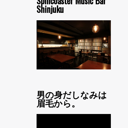
Spincoaster Music Bar
Shinjuku
男の身だしなみは
眉毛から。