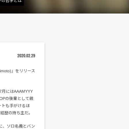
ストの哲学とは
2020.02.29
himoto)」をリリース
にはAAAMYYY
OPの後輩として親
ビートも手がけるほ
殊な経歴の持ち主だ。
を軸に、ソロ名義とバン