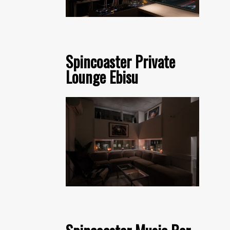
Spincoaster Private
Lounge Ebisu