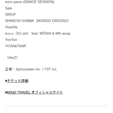
mico piece (DANCE SESSION)
Sala
SIRUP
SHINICHI OSAWA（MONDO GROSSO）
VivaOla
w.a.u（DJ set） feat. MÖSHI & MK woop
YonYon
YOSA&TAAR
（AtoZ）
主催：Spincoaster inc. / TST inc.
■
チケット詳細
■
MIND TRAVEL オフィシャルサイト