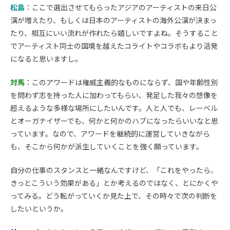
松島
：ここで選出させてもらったアジアのアーティストの来日公
演が増えたり、もしくは日本のアーティストの海外公演が決まっ
たり、相互にいい流れが作れたら嬉しいですよね。そうすること
でアーティスト同士の国境を越えたコライトやコラボもより活発
になると思いますし。
対馬
：このアワードは権威主義的なものにならず、国や年齢性別
を問わず志を持った人に加わってもらい、発足した我々の想像を
超えるような多様な場所にしたいんです。人と人でも、レーベル
とオーガナイザーでも、何かと何かのハブになったらいいなと思
っています。なので、アワードを継続的に運営していきながら
も、そこから何かが派生していくことを強く願っています。
自分の仕事のスタンスと一緒なんですけど、「これをやったら、
きっとこういう効果がある」とか考えるのではなく、とにかくや
ってみる。どう転がっていくか見た上で、その時々で次の判断を
したいというか。