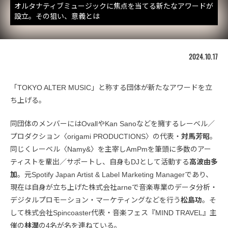
オルタナティブミュージックに焦点を当てる新たなアワードが
設立。その狙い、意義とは
2024.10.17
「TOKYO ALTER MUSIC」と称する団体が新たなアワードを立
ち上げる。
同団体のメンバーにはOvallやKan Sanoなどを擁するレーベル／
プロダクション〈origami PRODUCTIONS〉の代表・
対馬芳昭
。
同じくレーベル〈Namy&〉を主宰しAmPmを筆頭に多数のアー
ティストを輩出／サポートし、自身もDJとして活動する
高波由多
加
。元Spotify Japan Artist & Label Marketing Managerであり、
現在は自身が立ち上げた株式会社arneで音楽専業のデータ分析・
デジタルプロモーション・マーケティングなどを行う
松島功
。そ
して株式会社Spincoaster代表・音楽フェス『MIND TRAVEL』主
催の
林潤
の4名が名を連ねている。