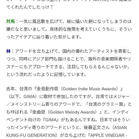
てくれたんでしたっけ？
対馬
：一気に風呂敷を広げて、絵に描いた餅になってしまうのは
嫌だなと思いまして。具体的な施策を考えていくうちに、そうい
ったアイデアに辿り着いた気がします。
林
：アワードを立ち上げて、国内の優れたアーティストを表彰し
つつ、同時にアジア部門も設けることで、海外の音楽関係者やリ
スナーにもアプローチできる、注目してもらえるんじゃないか、
という流れだったように記憶しています。
去年、台湾の『金音創作奨（Golden Indie Music Awards）』
（以下、GIMA）に取材で参加したのですが、台湾ではメジャー
／メインストリーム寄りのアワードで、「台湾のグラミー賞」と
も呼ばれる『金曲奨（Golden Melody Awards）』と、インディ
ペンデント向けの『GIMA』がもあるんですね。日本ではそうい
ったインディ寄りのアワードというと、後藤正文さん（ASIAN
KUNG-FU GENERATION）が立ち上げた『APPLE VINEGAR -