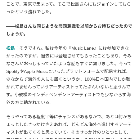
ことで、東京で集まって。そこで松島さんにもジョインしてもら
ったという流れでした。
――松島さんも同じような問題意識を以前からお持ちだったので
しょうか。
松島
：そうですね。私は今年の『Music Lane』には参加できな
かったのですが、過去には登壇させてもらったこともあり、今み
なさんがおっしゃっていたような話もすぐに頷けました。今って
SpotifyやApple Musicといったプラットフォームで配信すれば、
少なからず海外の人にも届くというか、100%日本国内でしか聴
かれてませんっていうアーティストってたぶんいないと思うんで
す。小規模のインディペンデントアーティストでも少なからず海
外の方に聴かれている。
そうやってある程度平等にチャンスがあるなかで、あとは何かち
ょっとしたきっかけさえあれば、どんどん海外へ進出するアーテ
ィストが出てくると思っていて。そのきっかけのひとつとして、