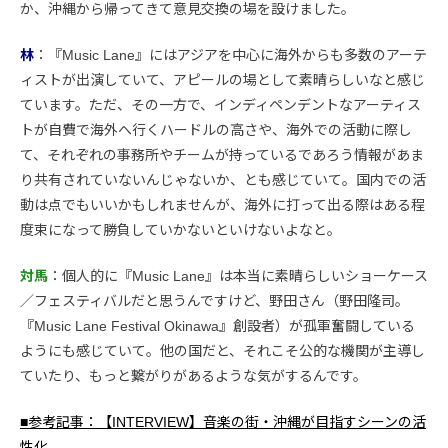
か、沖縄から帰ってきて意見交換の場を設けました。
林
：『Music Lane』にはアジアを中心に海外からも多数のアーテ
ィストが出演していて、アピールの場として素晴らしいなと感じ
ています。ただ、その一方で、インディペンデントなアーティス
トが自費で海外へ行くハードルの高さや、海外での活動に際し
て、それぞれの事務所やチームが持っているであろう情報があま
り共有されていないんじゃないか、とも感じていて。国内での活
動は点でもいいかもしれませんが、海外に打って出る際はある程
度束になって勝負していかないといけないよなと。
対馬
：個人的に『Music Lane』は本当に素晴らしいショーケース
／フェスティバルだと思うんですけど、野田さん（野田隆司。
『Music Lane Festival Okinawa』創設者）が孤軍奮闘している
ようにも感じていて。他の国だと、それこそ公的な機関が主導し
ていたり、もっと繋がりがあるような気がするんです。
■参考記事：【INTERVIEW】音楽の街・沖縄が目指すシーンの活
性化