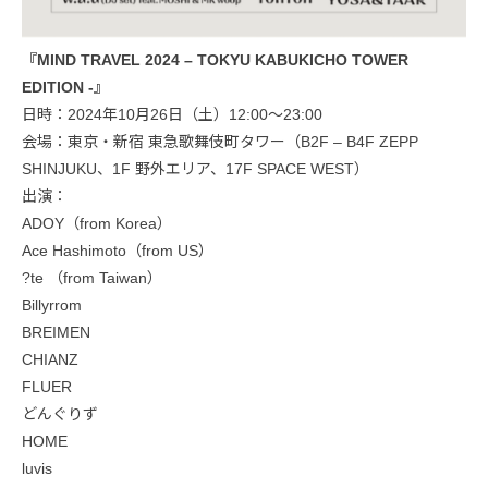
『MIND TRAVEL 2024 – TOKYU KABUKICHO TOWER
EDITION -』
日時：2024年10月26日（土）12:00〜23:00
会場：東京・新宿 東急歌舞伎町タワー（B2F – B4F ZEPP
SHINJUKU、1F 野外エリア、17F SPACE WEST）
出演：
ADOY（from Korea）
Ace Hashimoto（from US）
?te （from Taiwan）
Billyrrom
BREIMEN
CHIANZ
FLUER
どんぐりず
HOME
luvis