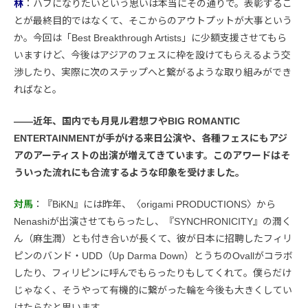
林
：ハブになりたいという思いは本当にその通りで。表彰するこ
とが最終目的ではなくて、そこからのアウトプットが大事という
か。今回は「Best Breakthrough Artists」に少額支援させてもら
いますけど、今後はアジアのフェスに枠を設けてもらえるよう交
渉したり、実際に次のステップへと繋がるような取り組みができ
ればなと。
――近年、国内でも月見ル君想フやBIG ROMANTIC
ENTERTAINMENTが手がける来日公演や、各種フェスにもアジ
アのアーティストの出演が増えてきています。このアワードはそ
ういった流れにも合流するような印象を受けました。
対馬
：『BiKN』には昨年、〈origami PRODUCTIONS〉から
Nenashiが出演させてもらったし、『SYNCHRONICITY』の潤く
ん（麻生潤）とも付き合いが長くて、彼が日本に招聘したフィリ
ピンのバンド・UDD（Up Darma Down）とうちのOvallがコラボ
したり、フィリピンに呼んでもらったりもしてくれて。僕らだけ
じゃなく、そうやって有機的に繋がった輪を今後も大きくしてい
けたらなと思います。