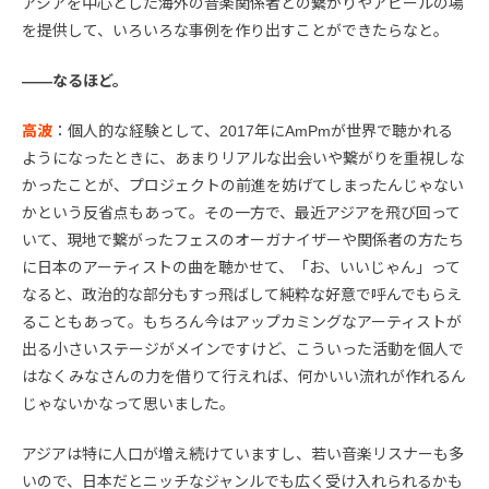
アジアを中心とした海外の音楽関係者との繋がりやアピールの場
を提供して、いろいろな事例を作り出すことができたらなと。
――なるほど。
高波
：個人的な経験として、2017年にAmPmが世界で聴かれる
ようになったときに、あまりリアルな出会いや繋がりを重視しな
かったことが、プロジェクトの前進を妨げてしまったんじゃない
かという反省点もあって。その一方で、最近アジアを飛び回って
いて、現地で繋がったフェスのオーガナイザーや関係者の方たち
に日本のアーティストの曲を聴かせて、「お、いいじゃん」って
なると、政治的な部分もすっ飛ばして純粋な好意で呼んでもらえ
ることもあって。もちろん今はアップカミングなアーティストが
出る小さいステージがメインですけど、こういった活動を個人で
はなくみなさんの力を借りて行えれば、何かいい流れが作れるん
じゃないかなって思いました。
アジアは特に人口が増え続けていますし、若い音楽リスナーも多
いので、日本だとニッチなジャンルでも広く受け入れられるかも