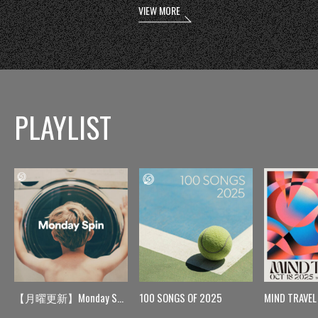
VIEW MORE
PLAYLIST
【月曜更新】Monday Spin
100 SONGS OF 2025
MIND TRAVEL