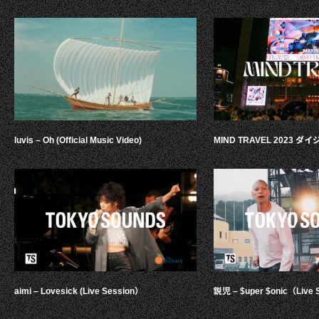
luvis – Oh (Official Music Video)
MIND TRAVEL 2023 
aimi – Lovesick (Live Session）
鋭児 – $uper $onic（Live 