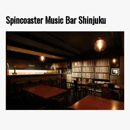
Spincoaster Music Bar Shinjuku