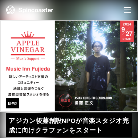
Skip
to
content
NEWS
アジカン後藤創設NPOが音楽スタジオ完
成に向けクラファンをスタート