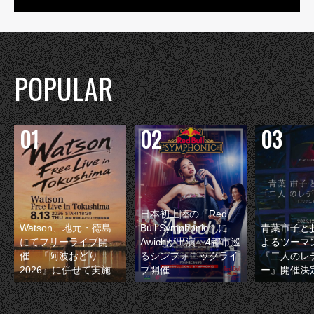
POPULAR
日本初上陸の『Red
Watson、地元・徳島
Bull Symphonic』に
青葉市子と
にてフリーライブ開
Awichが出演 4都市巡
よるツーマ
催 『阿波おどり
るシンフォニックライ
『二人のレ
2026』に併せて実施
ブ開催
ー』開催決