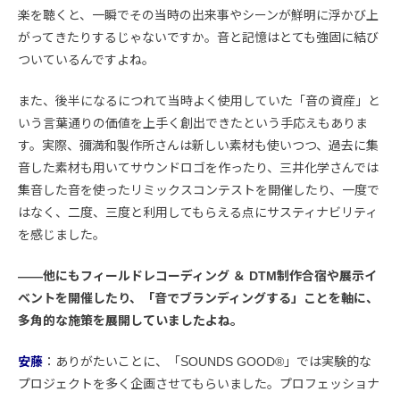
楽を聴くと、一瞬でその当時の出来事やシーンが鮮明に浮かび上
がってきたりするじゃないですか。音と記憶はとても強固に結び
ついているんですよね。
また、後半になるにつれて当時よく使用していた「音の資産」と
いう言葉通りの価値を上手く創出できたという手応えもありま
す。実際、彌満和製作所さんは新しい素材も使いつつ、過去に集
音した素材も用いてサウンドロゴを作ったり、三井化学さんでは
集音した音を使ったリミックスコンテストを開催したり、一度で
はなく、二度、三度と利用してもらえる点にサスティナビリティ
を感じました。
――他にもフィールドレコーディング ＆ DTM制作合宿や展示イ
ベントを開催したり、「音でブランディングする」ことを軸に、
多角的な施策を展開していましたよね。
安藤
：ありがたいことに、「SOUNDS GOOD®︎」では実験的な
プロジェクトを多く企画させてもらいました。プロフェッショナ