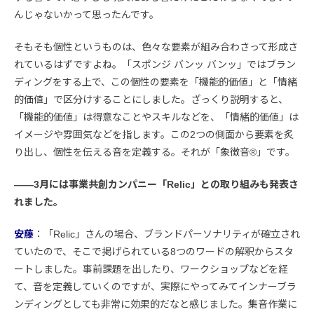
んじゃないかって思ったんです。
そもそも個性というものは、色々な要素が組み合わさって形成さ
れているはずですよね。「スポンジ バンッ バンッ」ではブラン
ディングをする上で、この個性の要素を「機能的価値」と「情緒
的価値」で区分けすることにしました。ざっくり説明すると、
「機能的価値」は得意なことやスキルなどを、「情緒的価値」は
イメージや雰囲気などを指します。この2つの側面から要素を炙
り出し、個性を伝える音を定義する。それが「象徴音®」です。
――3月には事業共創カンパニー「Relic」との取り組みも発表さ
れました。
安藤
：「Relic」さんの場合、ブランドパーソナリティが確立され
ていたので、そこで掲げられている8つのワードの解釈からスタ
ートしました。事前課題を出したり、ワークショップなどを経
て、音を定義していくのですが、実際にやってみてインナーブラ
ンディングとしても非常に効果的だなと感じました。集音作業に