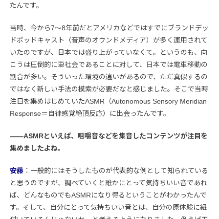
たんです。
当時、今から7〜8年前だとアメリカなどではすでにブランドデッ
ドポッドキャスト（音声のオウンドメディア）が多く運用されて
いたのですが、日本では盛り上がっていなくて。というのも、向
こうは圧倒的に車社会であることに対して、日本では電車移動の
割合が多い。そういった環境の違いがあるので、ただ真似するの
ではなく新しい手法の模索が必要だなと感じました。そこで当時
注目を集めはじめていたASMR（Autonomous Sensory Meridian
Response＝自律感覚絶頂反応）に出会ったんです。
――ASMRといえば、咀嚼音などを集音したコンテンツが注目を
集めましたよね。
安藤
：一般的にはそうしたものが代表的な例として知られている
と思うのですが、調べていくと誰かにとって気持ちいい音であれ
ば、どんなものでもASMRになり得るということがわかったんで
す。そして、自分にとって気持ちいい音とは、自分の原体験に紐