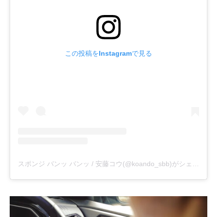
この投稿をInstagramで見る
スポンジ バンッ バンッ / 安藤コウ(@koando_sbb)がシェアした投稿