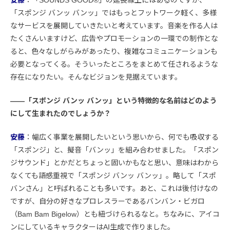
「スポンジ バンッ バンッ」ではもっとフットワーク軽く、多様
なサービスを展開していきたいと考えています。音楽を作る人は
たくさんいますけど、広告やプロモーションの一環での制作とな
ると、色々なしがらみがあったり、複雑なコミュニケーションも
必要となってくる。そういったところをまとめて任されるような
存在になりたい。そんなビジョンを見据えています。
――「スポンジ バンッ バンッ」という特徴的な名前はどのよう
にして生まれたのでしょうか？
安藤
：幅広く事業を展開したいという思いから、何でも吸収する
「スポンジ」と、擬音「バンッ」を組み合わせました。「スポン
ジサウンド」とかだとちょっと固いかもなと思い、意味はわから
なくても語感重視で「スポンジ バンッ バンッ」。略して「スポ
バンさん」と呼ばれることも多いです。あと、これは後付けなの
ですが、自分の好きなプロレスラーであるバンバン・ビガロ
（Bam Bam Bigelow）とも紐づけられるなと。ちなみに、アイコ
ンにしているキャラクターはAI生成で作りました。