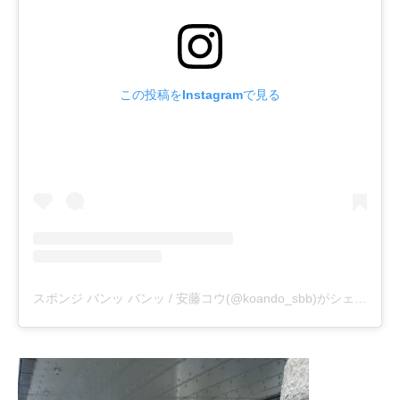
この投稿をInstagramで見る
スポンジ バンッ バンッ / 安藤コウ(@koando_sbb)がシェアした投稿