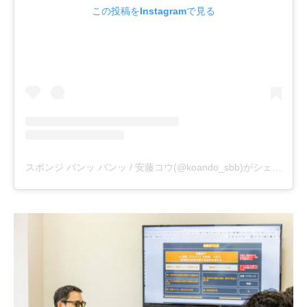
この投稿をInstagramで見る
スポンジ バンッ バンッ / 安藤コウ(@koando_sbb)がシェアした投稿