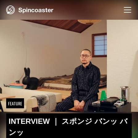
Skip
to
content
FEATURE
INTERVIEW ｜ スポンジ バンッ バ
ンッ