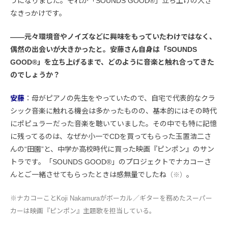
うになりました。それが「SOUNDS GOOD®︎」立ち上げの大き
なきっかけです。
――元々環境音やノイズなどに興味をもっていたわけではなく、
偶然の出会いが大きかったと。安藤さん自身は「SOUNDS
GOOD®︎」を立ち上げるまで、どのように音楽と触れ合ってきた
のでしょうか？
安藤
：母がピアノの先生をやっていたので、自宅で代表的なクラ
シック音楽に触れる機会は多かったものの、基本的にはその時代
にポピュラーだった音楽を聴いていました。その中でも特に記憶
に残ってるのは、なぜか小一でCDを買ってもらった玉置浩二さ
んの“田園”と、中学か高校時代に買った映画『ピンポン』のサン
トラです。「SOUNDS GOOD®︎」のプロジェクトでナカコーさ
んとご一緒させてもらったときは感無量でしたね
。
（※）
※ナカコーことKoji Nakamuraがボーカル／ギターを務めたスーパー
カーは映画『ピンポン』主題歌を担当している。