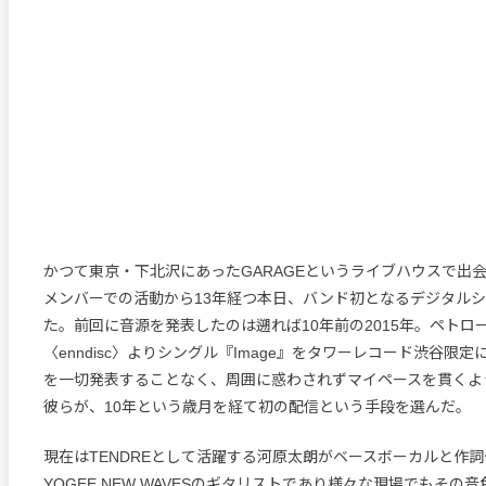
かつて東京・下北沢にあったGARAGEというライブハウスで出
メンバーでの活動から13年経つ本日、バンド初となるデジタル
た。前回に音源を発表したのは遡れば10年前の2015年。ペトロ
〈enndisc〉よりシングル『Image』をタワーレコード渋谷限
を一切発表することなく、周囲に惑わされずマイペースを貫くよ
彼らが、10年という歳月を経て初の配信という手段を選んだ。
現在はTENDREとして活躍する河原太朗がベースボーカルと作
YOGEE NEW WAVESのギタリストであり様々な現場でもその