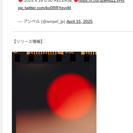
2025.4.16 0:00 RELEASE
https://t.co/SzeRqzZVHV
pic.twitter.com/kv0RRYqyxM
— アンペル (@ampel_jp)
April 15, 2025
【リリース情報】