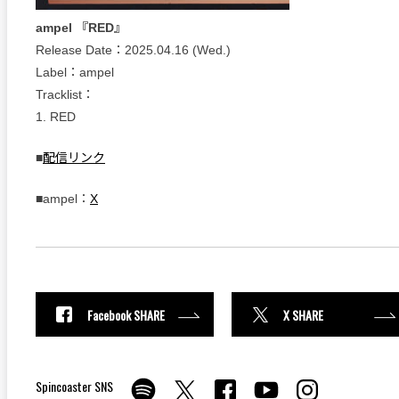
ampel 『RED』
Release Date：2025.04.16 (Wed.)
Label：ampel
Tracklist：
1. RED
■
配信リンク
■ampel：
X
Facebook SHARE
X SHARE
Spincoaster SNS