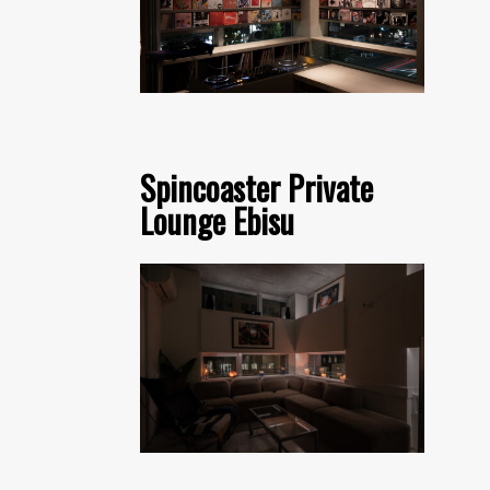
Spincoaster Private
Lounge Ebisu