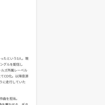
会ったという3人。現
シングルを配信し
ールズ所属レーベル
定にてCD化。以降音源
うに走行していた
詞作曲を担当。
音色を響かせる、ギタ