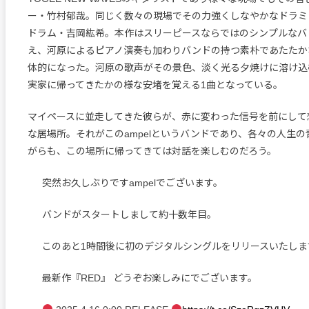
ー・竹村郁哉。同じく数々の現場でその力強くしなやかなドラミ
ドラム・吉岡紘希。本作はスリーピースならではのシンプルなバ
え、河原によるピアノ演奏も加わりバンドの持つ素朴であたたか
体的になった。河原の歌声がその景色、淡く光る夕焼けに溶け込
実家に帰ってきたかの様な安堵を覚える1曲となっている。
マイペースに並走してきた彼らが、赤に変わった信号を前にして
な居場所。それがこのampelというバンドであり、各々の人生
がらも、この場所に帰ってきては対話を楽しむのだろう。
突然お久しぶりですampelでございます。
バンドがスタートしまして約十数年目。
このあと1時間後に初のデジタルシングルをリリースいたしま
最新作『RED』 どうぞお楽しみにでございます。