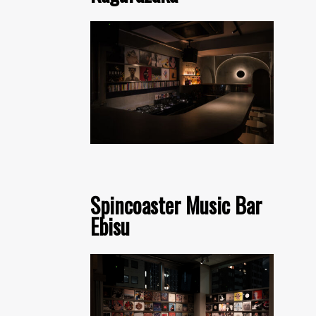
Spincoaster Music Bar
Ebisu