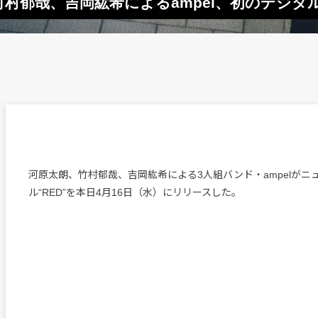
竹村郁哉、吉岡紘希によるampel、初のデジ
河原太朗、竹村郁哉、吉岡紘希による3人組バンド・ampelがニ
ル“RED”を本日4月16日（水）にリリースした。