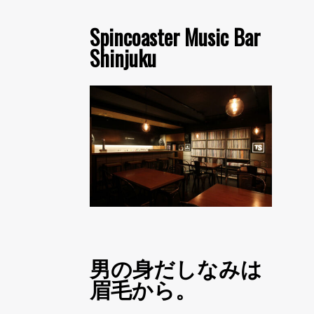
Spincoaster Music Bar
Shinjuku
男の身だしなみは
眉毛から。