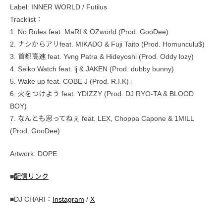
Label: INNER WORLD / Futilus
Tracklist：
1. No Rules feat. MaRI & OZworld (Prod. GooDee)
2. ナシからアリfeat. MIKADO & Fuji Taito (Prod. Homunculu$)
3. ⾸都⾼速 feat. Yvng Patra & Hideyoshi (Prod. Oddy lozy)
4. Seiko Watch feat. lj & JAKEN (Prod. dubby bunny)
5. Wake up feat. COBE J (Prod. R.I.K)」
6. 火をつけよう feat. YDIZZY (Prod. DJ RYO-TA & BLOOD
BOY)
7. なんとも思ってねぇ feat. LEX, Choppa Capone & 1MILL
(Prod. GooDee)
Artwork: DOPE
■
配信リンク
■DJ CHARI：
Instagram
/
X