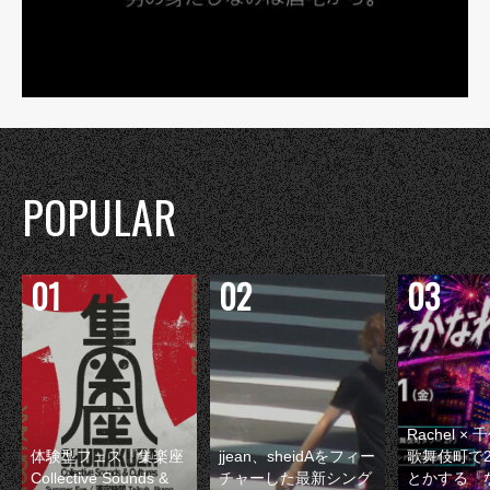
POPULAR
Rachel 
体験型フェス『集楽座
jjean、sheidAをフィー
歌舞伎町で
Collective Sounds &
チャーした最新シング
とかする『