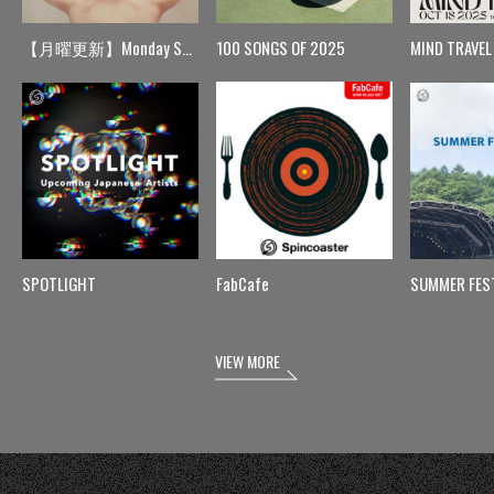
【月曜更新】Monday Spin
100 SONGS OF 2025
MIND TRAVEL
SPOTLIGHT
FabCafe
SUMMER FES
VIEW MORE