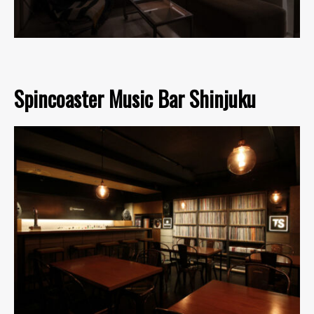
Spincoaster Music Bar Shinjuku