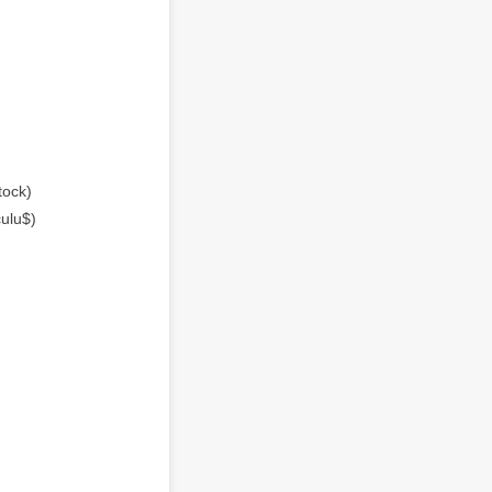
tock)
ulu$)