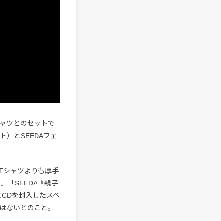
シャツとのセットで
）とSEEDAフェ
のTシャツよりも厚手
「SEEDA『親子
ャツとCDを封入したスペ
定はないとのこと。