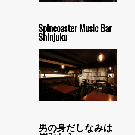
Spincoaster Music Bar
Shinjuku
男の身だしなみは