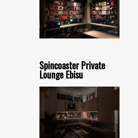
Spincoaster Private
Lounge Ebisu