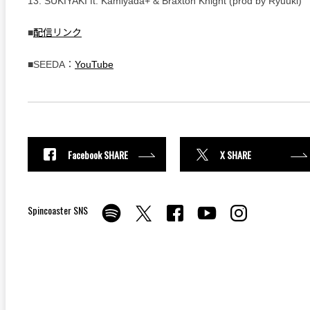
13. SUKIYAKI ft. Kamiyada+ & Braxton Knight (prod by Ryuuki)
■
配信リンク
■SEEDA：
YouTube
Facebook SHARE
X SHARE
Spincoaster SNS