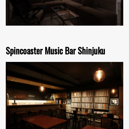
Spincoaster Music Bar Shinjuku