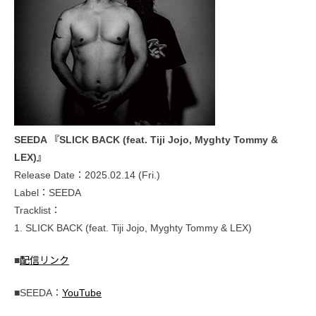
SEEDA 『SLICK BACK (feat. Tiji Jojo, Myghty Tommy &
LEX)』
Release Date：2025.02.14 (Fri.)
Label：SEEDA
Tracklist：
1. SLICK BACK (feat. Tiji Jojo, Myghty Tommy & LEX)
■
配信リンク
■SEEDA：
YouTube