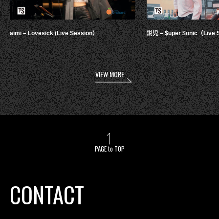
aimi – Lovesick (Live Session）
鋭児 – $uper $onic（Live 
VIEW MORE
PAGE to TOP
CONTACT