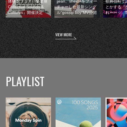
体験型フェス『集楽座
jjean、sheidAをフィー
歌舞伎町で
Collective Sounds &
チャーした最新シング
とかする『
Cultures』開催決定
ル“gossip boy”MV公開
れーーッ』
VIEW MORE
PLAYLIST