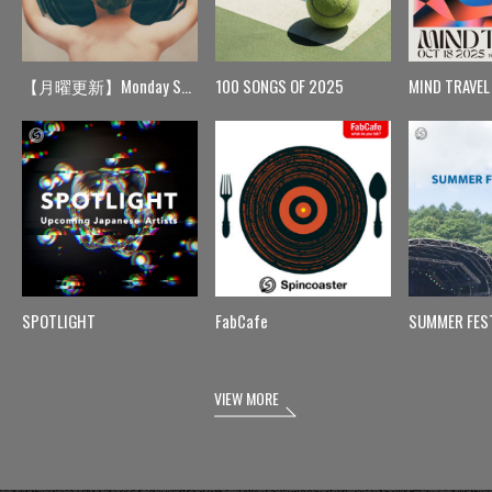
【月曜更新】Monday Spin
100 SONGS OF 2025
MIND TRAVEL
SPOTLIGHT
FabCafe
SUMMER FES
VIEW MORE