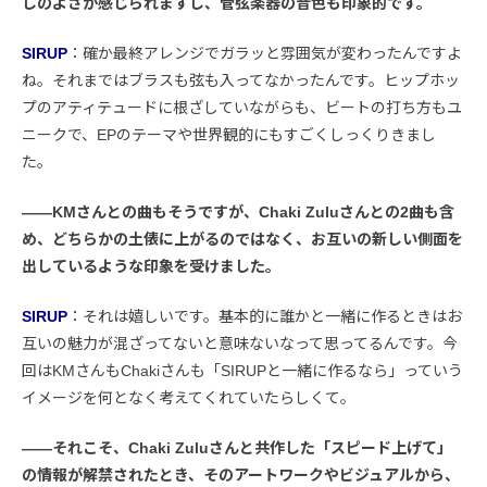
しのよさが感じられますし、管弦楽器の音色も印象的です。
SIRUP
：確か最終アレンジでガラッと雰囲気が変わったんですよ
ね。それまではブラスも弦も入ってなかったんです。ヒップホッ
プのアティテュードに根ざしていながらも、ビートの打ち方もユ
ニークで、EPのテーマや世界観的にもすごくしっくりきまし
た。
――KMさんとの曲もそうですが、Chaki Zuluさんとの2曲も含
め、どちらかの土俵に上がるのではなく、お互いの新しい側面を
出しているような印象を受けました。
SIRUP
：それは嬉しいです。基本的に誰かと一緒に作るときはお
互いの魅力が混ざってないと意味ないなって思ってるんです。今
回はKMさんもChakiさんも「SIRUPと一緒に作るなら」っていう
イメージを何となく考えてくれていたらしくて。
――それこそ、Chaki Zuluさんと共作した「スピード上げて」
の情報が解禁されたとき、そのアートワークやビジュアルから、