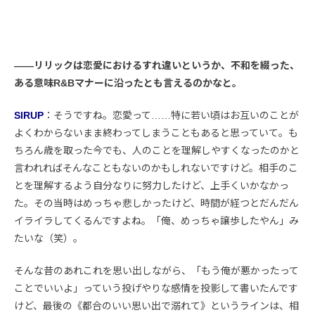
――リリックは恋愛におけるすれ違いというか、不和を綴った、
ある意味R&Bマナーに沿ったとも言えるのかなと。
SIRUP
：そうですね。恋愛って……特に若い頃はお互いのことが
よくわからないまま終わってしまうこともあると思っていて。も
ちろん歳を取った今でも、人のことを理解しやすくなったのかと
言われればそんなこともないのかもしれないですけど。相手のこ
とを理解するよう自分なりに努力したけど、上手くいかなかっ
た。その当時はめっちゃ悲しかったけど、時間が経つとだんだん
イライラしてくるんですよね。「俺、めっちゃ譲歩したやん」み
たいな（笑）。
そんな昔のあれこれを思い出しながら、「もう俺が悪かったって
ことでいいよ」っていう投げやりな感情を投影して書いたんです
けど、最後の《都合のいい思い出で溺れて》というラインは、相