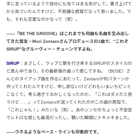
手に言っているようで自分にも当てはまる気がして。書き上げて
から気づいたんですけど、不思議な感覚だなって思いました。で
も、それも恋愛なのかなって（笑）。
――「BE THE GROOVE」はこれまでも何曲も名曲を生み出し
てきた盟友・Mori Zentaroさんプロデュースの1曲で、“これぞ
SIRUP”なグルーヴィー・チューンですよね。
SIRUP
：まさしく、ラップと歌を行き来するSIRUPのスタイルの
ど真ん中であり、その最新版の曲って感じですね。〈BOSE〉さ
んとのタイアップ曲を作るにあたって、Zentaroが何パターンか
作ってくれたんですけど、申し訳ないけどどれもいまいちピンと
こなくて。考え過ぎておかしくなったのか、「これはダメだと思
うけど……」ってZentaroが送ってくれたのがこの曲の原型で、
「これじゃん！」みたいな（笑）。あのシンセのちょっと不安定
でレトロな感じも最高だったし、聴いた瞬間にトキメキました。
――ウネるようなベース・ラインも印象的です。