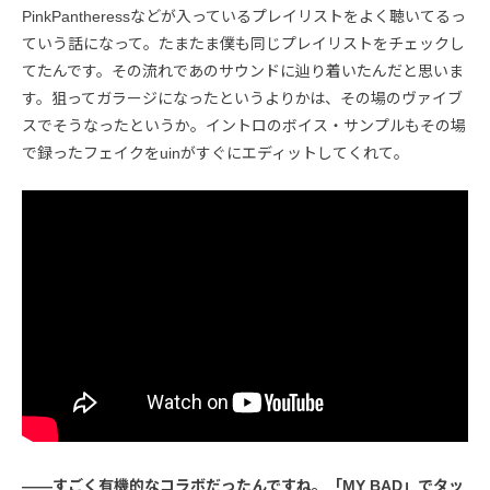
PinkPantheressなどが入っているプレイリストをよく聴いてるっ
ていう話になって。たまたま僕も同じプレイリストをチェックし
てたんです。その流れであのサウンドに辿り着いたんだと思いま
す。狙ってガラージになったというよりかは、その場のヴァイブ
スでそうなったというか。イントロのボイス・サンプルもその場
で録ったフェイクをuinがすぐにエディットしてくれて。
――すごく有機的なコラボだったんですね。「MY BAD」でタッ