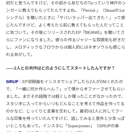
初だと思うんですけど、その前から友だちのTioっていう神戸のシ
ンガーに教えてもらってたんですよね。「Period.」（Skaaiの1st
シングル）を聴いたときに「ヤバいラッパー出てきた！」って感
じたんですけど、よく考えたら前に教えてもらった人だってこと
に気づいて。その後にリリースされたEP『BEANIE』を聴いてさ
らにファンになりました。彼らの作るジャジーな雰囲気も好きだ
し、メロディックなフロウからは個人的にはネオソウルも感じら
れる気がして。
――2人との共作はどのようにしてスタートしたんですか？
SIRUP
：EP収録曲をインスタでシェアしたら2人がDMくれたの
で、「一緒に何か作らへん？」って僕からオファーさせてもらい
ました。まだその段階では軽くしか喋ったことがなかったので、
スタジオに入ってからいつもどんなことを考えて作品を作ってる
のかなど、じっくりと言葉を交わして。最初は2人に対してクー
ルな印象を持っていたんですけど、話してみると意外と少年っぽ
いところもあって。インスタに「Superpower」（SIRUPの楽