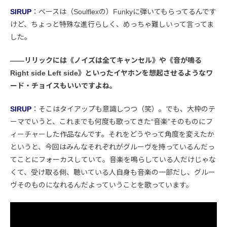
SIRUP
：ベースは（Soulflexの）Funkyに弾いてもらってるんです
けど、ちょっと特殊な進行らしく、めっちゃ難しいって言ってま
した。
――リリックには《ノイズは全てキャンセル》や《音が鳴る
Right side Left side》といったイヤホンを想起させるようなワ
ード・チョイスもいいですよね。
SIRUP
：そこはタイアップも意識しつつ（笑）。でも、大枠のテ
ーマでいうと、これまでも何度も歌ってきた“音楽”そのものにフ
ィーチャーした作品なんです。それをどうやって角度を変えたか
というと、今回はみんなそれぞれがグルーヴを持っているんだっ
てことにフォーカスしていて。音楽を鳴らしている人だけじゃな
くて、受け取る側、聴いている人自身も音楽の一部だし、グルー
ヴそのものになれるんだよっていうことを歌っています。