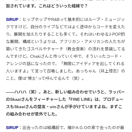
加されています。これはどういった経緯で？
SIRUP
：ヒップホップやR&Bって基本的にはループ・ミュージッ
クですけど、自分のライブなどではよく途中からコードを変えた
り、展開を加えたりすることも多くて。それはいわゆるJ-POP的
な展開、構成というよりは、アフリカン・アメリカンの人たちが
築いてきたゴスペルやチャーチ（教会音楽）の流れを意識してる
んですけど。Chakiさんと作っていく中で、そういったコード・
アレンジの話になったので、「無限にアイディアを出してくれる
人いますよ」て言って召喚しました。あっちゃん（井上惇志）の
こと、僕は“博士”って呼んでるんで（笑）。
――ハハハ（笑）。あと、新しい組み合わせでいうと、ラッパー
のSkaaiさんをフィーチャーした「FINE LINE」は、プロデュー
スもSkaaiさんの盟友・uinさんが手がけていますよね。まずこ
の組み合わせが意外でした。
SIRUP
：出会ったのは結構前で、確かA.G.Oの家で会ったのが最