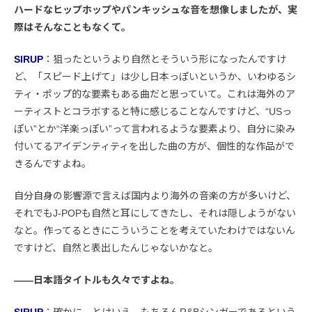
ハードなヒップホップやパンキッシュな音を想像しましたが、実
際はそんなこともなくて。
SIRUP
：狙ったというより自然とそういう形になったんですけ
ど、「スピード上げて」は少し日本っぽいというか、いわゆるシ
ティ・ポップ的な要素もある曲だと思っていて。これは海外のア
ーティストとコラボすると特に感じることなんですけど、“USっ
ぽい”とか“洋楽っぽい”って言われるような要素より、自分に染み
付いてるアイデンティティを出した曲の方が、個性的な作品がで
きるんですよね。
自分自身の影響源で言えば国内より海外の音楽の方が多いけど、
それでもJ-POPも自然と耳にしてきたし、それは隠しようがない
なと。作ってるときにこういうことを考えていたわけではないん
ですけど、自然と表出したんじゃないかなと。
――日本語タイトルも久々ですよね。
SIRUP
：確かに。とはいえ、もちろんR&Bシンガーであるという