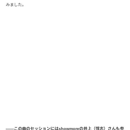
みました。
――この曲のセッションにはshowmoreの井上（惇志）さんも参