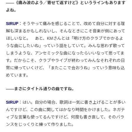
――《痛み波のよう／寄せて返すけど》というラインもあります
よね。
SIRUP
：そうやって痛みを感じることで、改めて自分に対する理
解も深まるかもしれないし、そんなときにこそ音楽が側にあって
ほしいなと。 あと、KMさんとは「明け方のクラブでかかるよ
うな曲にしたいね」っていう話をしていて。みんな思わず歌って
しまうような、アンセミックな曲になったらいいなって思ってま
す。だからこそ、クラブやライブが終わってみんなそれぞれの日
常に帰っていくけど、「またここで会おうね」っていう意味も込
めています。
――まさにタイトル通りの曲ですね。
SIRUP
：はい。自分の場合、歌詞は一気に書き上げることが多い
んですけど、この曲に関してはかなり時間をかけました。ネガテ
ィブな言葉も使ってるんですけど、何度も書き直して、そのバラ
ンスをじっくりと練って作りました。