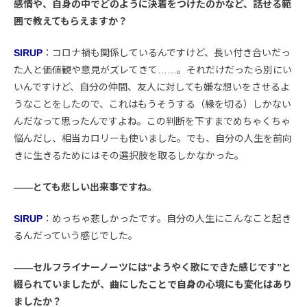
感情や、自身の中でどのように決着をつけたのかなど、話せる範
囲で教えてもらえますか？
SIRUP
：コロナ禍も関係しているんですけど、長い付き合いだっ
た人と価値観や意見がズレてきて……。それだけだったら別にい
いんですけど、自分の仲間、友人に対しても嫌な想いをさせるよ
うなことをしたので、これはもうそうする（縁を切る）しかない
んだなって思ったんですよね。この判断を下すまでめちゃくちゃ
悩んだし、相当カロリーも使いました。でも、自分の人生を前向
きに生きるためにはその選択肢を取るしかなかった。
――とても悲しい出来事ですね。
SIRUP
：めっちゃ悲しかったです。自分の人生にこんなこと起き
るんだっていう感じでした。
――セルフライナーノーツには“ようやく歌にできた感じです”と
綴られていましたが、曲にしたことで自身の心境にも変化はあり
ましたか？