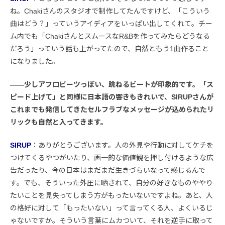
ね。Chakiさんのスタジオで制作してたんですけど、「こういう
曲はどう？」っていうアイディアをいっぱい出してくれて。チー
ム内でも「ChakiさんとスムースなR&Bを作ってみたらどうなる
だろう」っていう話も上がってたので、自然ともう1曲作ること
になりました。
――少しアフロビーツっぽい、跳ねるビートが印象的です。「ス
ピード上げて」と同様に日本語の響きもきれいで、SIRUPさんが
これまでも発信してきたセルフラブなメッセージが込められたリ
リックも自然と入ってきます。
SIRUP
：ありがとうございます。人の外見や行動に対してケチを
つけてくるやつがいたり、画一的な価値観を押し付けるような広
告だったり、今の日本はまだまだ生きづらいなって感じるんで
す。でも、そういった外圧に晒されて、自分の好きなものややり
たいことを見失ってしまう方がもったいないですよね。あと、人
の格好に対して「もったいない」って言ってくる人、よくいるじ
ゃないですか。そういう言葉にムカついて、それを逆手に取って