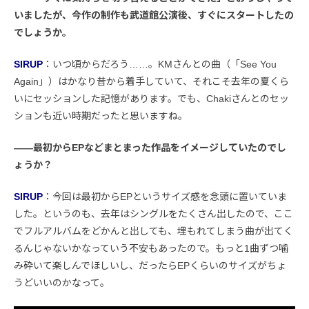
いましたが、今作の制作も武道館公演後、すぐにスタートしたの
でしょうか。
SIRUP
：いつ頃からだろう……。KMさんとの曲（「See You
Again」）はかなり昔から着手していて、それこそ去年の夏くら
いにセッションした記憶があります。でも、Chakiさんとのセッ
ションも近い時期だったと思いますね。
――最初からEPなどまとまった作品をイメージしていたのでし
ょうか？
SIRUP
：今回は最初からEPというサイズ感を念頭に置いていま
した。というのも、去年はシングルをたくさん出したので、ここ
でフルアルバムをどかんと出しても、埋もれてしまう曲が出てく
るんじゃないかなっていう不安もあったので。もっと1曲ずつ噛
み砕いて楽しんでほしいし、だったらEPくらいのサイズがちょ
うどいいのかなって。