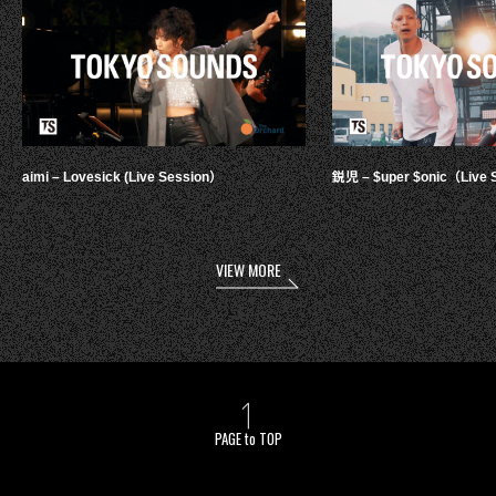
aimi – Lovesick (Live Session）
鋭児 – $uper $onic（Live 
VIEW MORE
PAGE to TOP