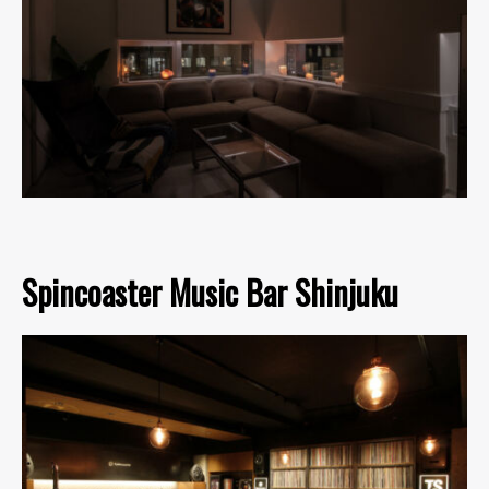
Spincoaster Music Bar Shinjuku