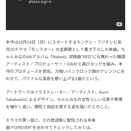
本作は10月14日（月）にスタートするカンテレ・フジテレビ系
月10ドラマ『モンスター』の主題歌として書き下ろした楽曲。ち
ゃんみなの4thアルバム『Naked』収録曲“RED”にも携わった韓国
アーティスト／プロデューサー・GRAYと再びタッグを組み、本
作のプロデュースを担当。力強いパンクロック調のアレンジに合
わせて、パワフルな高音を歌い上げる1曲だという。
アートワークはイラストレーター／アーティスト、Kumi
Takahashiによるデザイン。ちゃんみなの女性らしい仕草や表情
を細かく追い、個性と自由を愛する姿を描いたとのこと。
ドラマの第一話と、その放送後に配信される本楽
曲“FOREVER”を合わせてチェックしてみては。