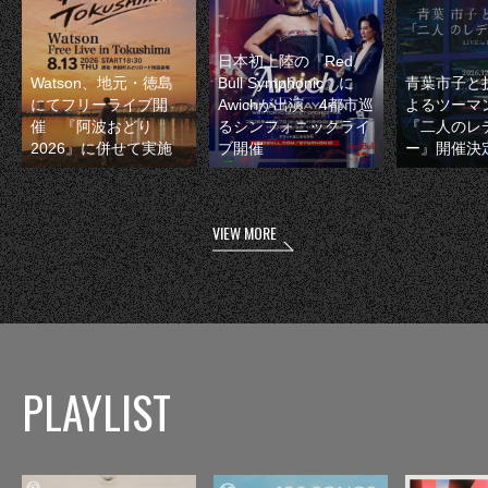
日本初上陸の『Red
Watson、地元・徳島
Bull Symphonic』に
青葉市子と
にてフリーライブ開
Awichが出演 4都市巡
よるツーマ
催 『阿波おどり
るシンフォニックライ
『二人のレ
2026』に併せて実施
ブ開催
ー』開催決
VIEW MORE
PLAYLIST