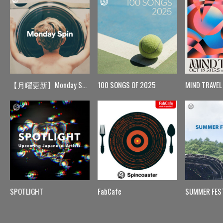
【月曜更新】Monday Spin
100 SONGS OF 2025
MIND TRAVEL
SPOTLIGHT
FabCafe
SUMMER FES