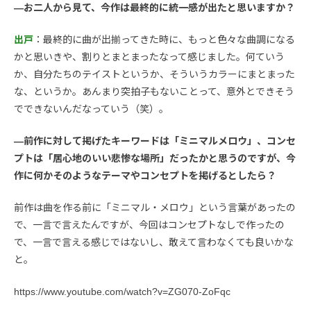
—お二人から見て、今作は最終的に統一感が出たと思いますか？
出戸
：最終的に曲が出揃ってきた時に、もっと色々な曲調になる
かと思いきや、割りとまとまったなって感じました。何ていう
か、自分たちのテイストというか、そういうカラーにまとまった
な、というか。あんまり突拍子もないことって、意外とできそう
でできないんだなっていう（笑）。
—前作に対して掲げたキーワードは「ミニマルメロウ」、コンセ
プトは「居心地のいい悲惨な場所」だったかと思うのですが、今
作に何かそのようなテーマやコンセプトを掲げるとしたら？
前作は曲を作る前に「ミニマル・メロウ」という言葉があったの
で、一言で言えたんですが、今回はコンセプトなしで作ったの
で、一言で言える感じではないし、敢えて言わなくても良いかな
と。
https://www.youtube.com/watch?v=ZG070-ZoFqc