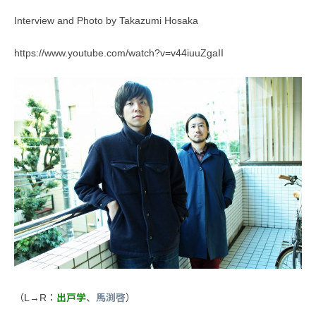
Interview and Photo by Takazumi Hosaka
https://www.youtube.com/watch?v=v44iuuZgaII
（L→R：
出戸学
、
馬渕啓
）