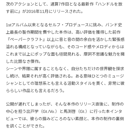
次のアクションとして、通算7作目となる最新作『ハンドルを放
す前に』が2016年11月にリリースされた。
1stアルバム以来となるセルフ・プロデュースに挑み、バンド史
上最長の製作期間を費やした本作は、高い評価を獲得した前作
『ペーパークラフト』以上に音と音の間の余白を活かした緊張感
溢れる構成となっていながらも、そのコード感やメロディからは
これまで以上にポップな面も垣間見れる、摩訶不思議な魅力を擁
した比類なき傑作。
シーンや界隈に属することもなく、自分たちだけの世界観を探求
し続け、結果それが高く評価される。ある意味ひとつのミュージ
シャンとしての理想系とも言える活動スタイルを貫く、非常に彼
ららしい作品とも言えるだろう。
公開が遅れてしまったが、そんな本作のリリース直後に、制作の
中心を担う出戸学（Gt./Vo.）と馬渕啓（Gt.）に行った本インタ
ビューでは、彼らの掴みどころのない素顔と、本作の制作の裏側
を訊くことができた。