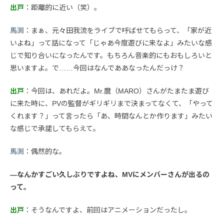
出戸
：距離的に近い（笑）。
馬渕
：まぁ、元々田我流をライブで呼ばせてもらって、「家が近
いよね」って話になって「じゃあ今度遊びに来なよ」みたいな感
じで知り合いになったんです。もちろん音楽的にもおもしろいと
思いますよ。で……今回はなんでああなったんだっけ？
出戸
：今回は、あれだよ。Mr.麿（MARO）さんがたまたま遊び
に来た時に、PVの監督がギリギリまで決まってなくて、「やって
くれます？」って言ったら「あ、時間なんとか作ります」みたい
な感じで承諾してもらえて。
馬渕
：偶然的な。
—なんかすごい久しぶりですよね、MVにメンバーさんが出るの
って。
出戸
：そうなんですよ、前回はアニメーションだったし。