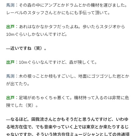
馬渕
：その森の中にアンプとかドラムとかの機材を運びました。
レーベルのスタッフさんとかにもにも手伝って頂いて。
出戸
：あれはなかなかタフだったよね。歩いたらスタジオから
10mぐらいしかないんですけど。
—近いですね（笑）。
出戸
：10mぐらいなんですけど、森が険しくて。
馬渕
：木の根っことか枝もすごいし、地面にゴツゴツした岩とか
が出てたり。
出戸
：足場がめちゃくちゃ悪くて。機材持って入るのは非常に危
険でした（笑）。
—なるほど。田我流さんとかもそうだと思うんですけど、いわゆ
る地方在住で、でも音楽やっていく上では東京とか来たりするじ
ゃないですか。そういう地方在住ミュージシャンとしての共通項