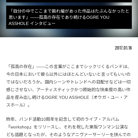
「自分の中でここまで振れ幅があった作品はたぶんなかったと
思います」――孤高の存在であり続けるOGRE YOU
ASSHOLE インタビュー
2017.01.16
「孤高の存在」――この言葉がここまでシックリくるバンドは、
今の日本において彼ら以外にはほとんどいないと言ってもいいの
ではないだろうか。国内シーンやトレンドへの目配せなどは一切
感じさせない、アーティスティックかつ原始的な快楽度の高い作
品を産み出し続けるOGRE YOU ASSHOLE（オウガ・ユー・ア
スホール）。
昨年、バンド活動10周年を記念して初のライブ・アルバム
『workshop』をリリースし、それを祝した東阪ワンマン公演な
ども話題となったが、そのようなアニヴァーサーリーを挟んでの