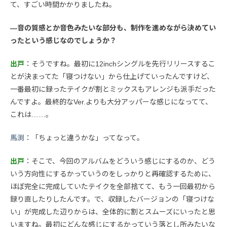
て、すごい時間かかりましたね。
—音の質感とか音色みたいな部分も、制作を進めながら決めてい
ったという感じなのでしょうか？
出戸
：そうですね。最初に12inchシングルを先行リリースするこ
とが決まってた「寝つけない」から仕上げていったんですけど、
一番最初に録ったテイクが割とミックスもアレンジも派手だった
んですよ。最終的なVer.よりも大分アッパーな感じになってて、
これは……。
馬渕
：「ちょっと違うかな」ってなって。
出戸
：そこで、今回のアルバムをどういう感じにするのか、どう
いう方向性にするかっていうのをしっかりと再確認するために、
ほぼ完全に完成していたテイクを全部捨てて、もう一回最初から
録り直したりしたんです。で、収録したバージョンの「寝つけな
い」が完成した辺りからは、全体的に割とスムーズにいったと思
いますね。最初にどんな感じにするかっていう落とし所みたいな