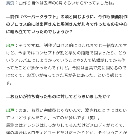
馬渕
：曲作り自体は去年の6月ぐらいからやってましたね。
—前作『ペーパークラフト』の頃と同じように、今作も楽曲制作
のプロセス的には出戸さんと馬渕さんが別々で作ったものを中心
に組み立てていったのでしょうか？
出戸
：そうですね。制作プロセス的にはこれまでと一緒なんです
けど、今まではコンセプトが割と早めの段階で固まったり、どう
いうアルバムにしようかっていうことを2人で結構話してから作
ってたことが多かったんですけど。今回は言葉で先に固めるので
はなくて、お互いが持ってきた音が先にあった、という感じで
す。
—お互いが持ち寄ったものに対してどう思いましたか？
出戸
：まぁ、お互い完成型じゃないんで、渡されたときにはたい
てい「どうすんだこれ」ってのが多いです（笑）。
馬渕のはアレンジはしっかりしてるんだけどメロディがなくて、
僕の場合はメロディとコードだけだったりとか、そういうことが