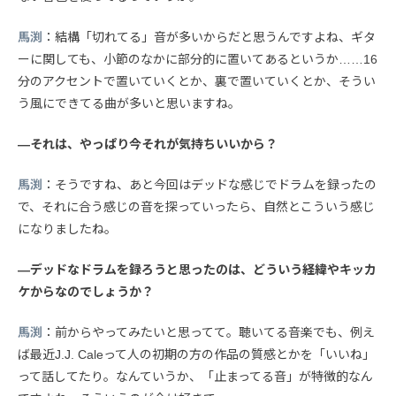
馬渕
：結構「切れてる」音が多いからだと思うんですよね、ギタ
ーに関しても、小節のなかに部分的に置いてあるというか……16
分のアクセントで置いていくとか、裏で置いていくとか、そうい
う風にできてる曲が多いと思いますね。
—それは、やっぱり今それが気持ちいいから？
馬渕
：そうですね、あと今回はデッドな感じでドラムを録ったの
で、それに合う感じの音を探っていったら、自然とこういう感じ
になりましたね。
—デッドなドラムを録ろうと思ったのは、どういう経緯やキッカ
ケからなのでしょうか？
馬渕
：前からやってみたいと思ってて。聴いてる音楽でも、例え
ば最近J.J. Caleって人の初期の方の作品の質感とかを「いいね」
って話してたり。なんていうか、「止まってる音」が特徴的なん