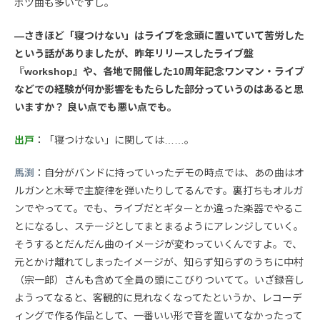
ボツ曲も多いですし。
—さきほど「寝つけない」はライブを念頭に置いていて苦労した
という話がありましたが、昨年リリースしたライブ盤
『workshop』や、各地で開催した10周年記念ワンマン・ライブ
などでの経験が何か影響をもたらした部分っていうのはあると思
いますか？ 良い点でも悪い点でも。
出戸
：「寝つけない」に関しては……。
馬渕
：自分がバンドに持っていったデモの時点では、あの曲はオ
ルガンと木琴で主旋律を弾いたりしてるんです。裏打ちもオルガ
ンでやってて。でも、ライブだとギターとか違った楽器でやるこ
とになるし、ステージとしてまとまるようにアレンジしていく。
そうするとだんだん曲のイメージが変わっていくんですよ。で、
元とかけ離れてしまったイメージが、知らず知らずのうちに中村
（宗一郎）さんも含めて全員の頭にこびりついてて。いざ録音し
ようってなると、客観的に見れなくなってたというか、レコーデ
ィングで作る作品として、一番いい形で音を置いてなかったって