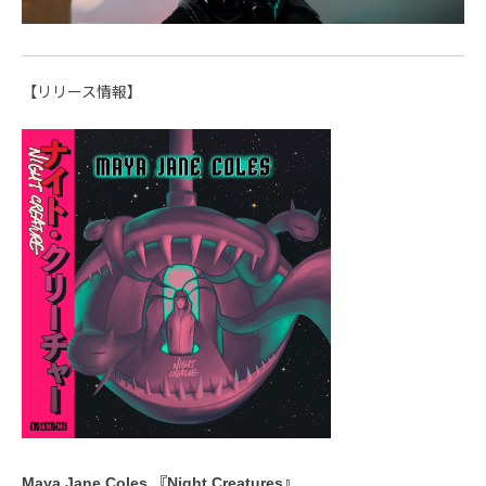
【リリース情報】
Maya Jane Coles 『Night Creatures』