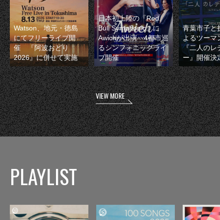
日本初上陸の『Red
Watson、地元・徳島
Bull Symphonic』に
青葉市子と
にてフリーライブ開
Awichが出演 4都市巡
よるツーマ
催 『阿波おどり
るシンフォニックライ
『二人のレ
2026』に併せて実施
ブ開催
ー』開催決
VIEW MORE
PLAYLIST