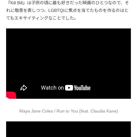
『Kill Bill』は子供の頃に最も好きだった映画のひとつなので、そ
れに敬意を表しつつ、LGBTQIに焦点を当てたものを作るのはと
てもエキサイティングなことでした。
Maya Jane Coles / Run to You (feat. Claudia Kane)