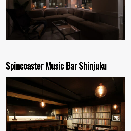
Spincoaster Music Bar Shinjuku