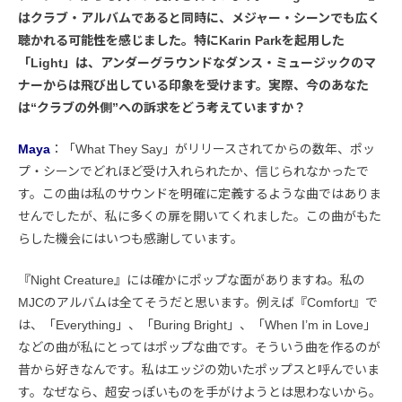
はクラブ・アルバムであると同時に、メジャー・シーンでも広く
聴かれる可能性を感じました。特にKarin Parkを起用した
「Light」は、アンダーグラウンドなダンス・ミュージックのマ
ナーからは飛び出している印象を受けます。実際、今のあなた
は“クラブの外側”への訴求をどう考えていますか？
Maya
：「What They Say」がリリースされてからの数年、ポッ
プ・シーンでどれほど受け入れられたか、信じられなかったで
す。この曲は私のサウンドを明確に定義するような曲ではありま
せんでしたが、私に多くの扉を開いてくれました。この曲がもた
らした機会にはいつも感謝しています。
『Night Creature』には確かにポップな面がありますね。私の
MJCのアルバムは全てそうだと思います。例えば『Comfort』で
は、「Everything」、「Buring Bright」、「When I’m in Love」
などの曲が私にとってはポップな曲です。そういう曲を作るのが
昔から好きなんです。私はエッジの効いたポップスと呼んでいま
す。なぜなら、超安っぽいものを手がけようとは思わないから。