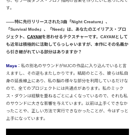
ら、もう一度ダンス・フロア指向の音楽を作りたいと思ったんで
す。
――特に先行リリースされた3曲「Night Creature」、
「Survival Mode」、「Need」は、あなたのエイリアス・プロ
ジェクト、
CAYAM
を思わせるテクスチャーです。CAYAMとして
も近年は積極的に活動してらっしゃいますが、本作にその名義か
ら引き継がれている部分はありますか？
Maya
：私の別名のサウンドがMJCの作品に入り込んでいると言
えますし、その逆もまたしかりです。結局のところ、彼らは私自
身の延長線上にあり、私の脳の様々な部分を利用しているだけな
ので、全てのプロジェクトには共通点があります。私のミック
ス・ダウンは経験を重ねるごとによくなっているので、それも私
のサウンドに大きな影響を与えています。以前は上手くできなか
ったことや、正しい方法で実行できなかったことが、今はずっと
上手になっています。