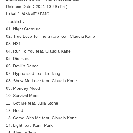
Release Date：2021.10.29 (Fri.)
Label：I/AM/ME / BMG
Tracklist：
01. Night Creature
02. True Love To The Grave feat. Claudia Kane
03. N31
04. Run To You feat. Claudia Kane
05. Die Hard
06. Devil’s Dance
07. Hypnotised feat. Lie Ning
08. Show Me Love feat. Claudia Kane
09. Monday Mood
10. Survival Mode
11. Got Me feat. Julia Stone
12. Need
13. Come With Me feat. Claudia Kane
14. Light feat. Karin Park
15. Slooow Jam