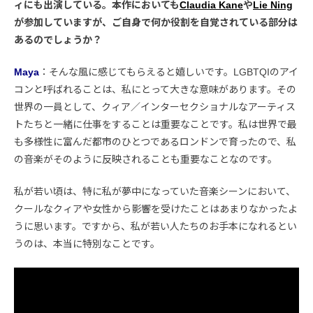
ィにも出演している。本作においても
Claudia Kane
や
Lie Ning
が参加していますが、ご自身で何か役割を自覚されている部分は
あるのでしょうか？
Maya
：そんな風に感じてもらえると嬉しいです。LGBTQIのアイ
コンと呼ばれることは、私にとって大きな意味があります。その
世界の一員として、クィア／インターセクショナルなアーティス
トたちと一緒に仕事をすることは重要なことです。私は世界で最
も多様性に富んだ都市のひとつであるロンドンで育ったので、私
の音楽がそのように反映されることも重要なことなのです。
私が若い頃は、特に私が夢中になっていた音楽シーンにおいて、
クールなクィアや女性から影響を受けたことはあまりなかったよ
うに思います。ですから、私が若い人たちのお手本になれるとい
うのは、本当に特別なことです。