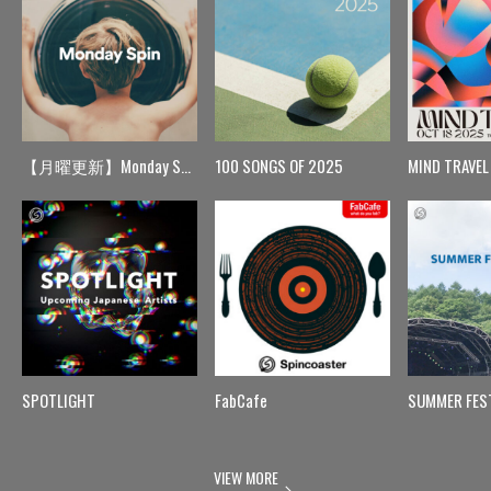
【月曜更新】Monday Spin
100 SONGS OF 2025
MIND TRAVEL
SPOTLIGHT
FabCafe
SUMMER FES
VIEW MORE