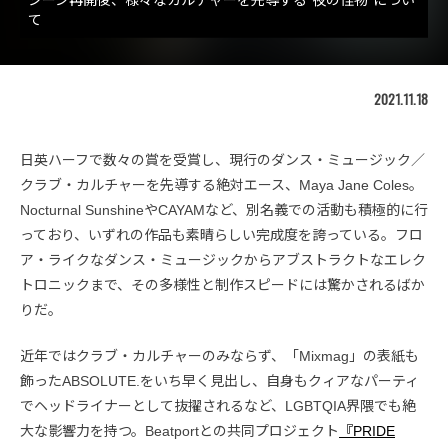
て
2021.11.18
日英ハーフで数々の賞を受賞し、現行のダンス・ミュージック／
クラブ・カルチャーを先導する絶対エース、Maya Jane Coles。
Nocturnal SunshineやCAYAMなど、別名義での活動も積極的に行
っており、いずれの作品も素晴らしい完成度を誇っている。フロ
ア・ライクなダンス・ミュージックからアブストラクトなエレク
トロニックまで、その多様性と制作スピードには驚かされるばか
りだ。
近年ではクラブ・カルチャーのみならず、「Mixmag」の表紙も
飾ったABSOLUTE.をいち早く見出し、自身もクィアなパーティ
でヘッドライナーとして抜擢されるなど、LGBTQIA界隈でも絶
大な影響力を持つ。Beatportとの共同プロジェクト
『PRIDE