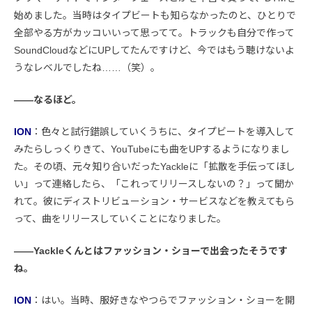
始めました。当時はタイプビートも知らなかったのと、ひとりで
全部やる方がカッコいいって思ってて。トラックも自分で作って
SoundCloudなどにUPしてたんですけど、今ではもう聴けないよ
うなレベルでしたね……（笑）。
――なるほど。
ION
：色々と試行錯誤していくうちに、タイプビートを導入して
みたらしっくりきて、YouTubeにも曲をUPするようになりまし
た。その頃、元々知り合いだったYackleに「拡散を手伝ってほし
い」って連絡したら、「これってリリースしないの？」って聞か
れて。彼にディストリビューション・サービスなどを教えてもら
って、曲をリリースしていくことになりました。
――Yackleくんとはファッション・ショーで出会ったそうです
ね。
ION
：はい。当時、服好きなやつらでファッション・ショーを開