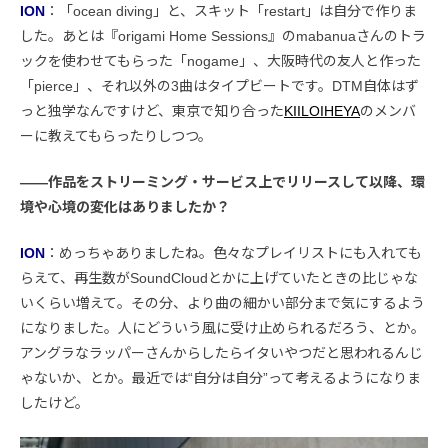
ION
：「ocean diving」と、スキット「restart」は自分で作りま
した。あとは『origami Home Sessions』のmabanuaさんのトラ
ックを使わせてもらった「nogame」、大阪時代の友人と作った
「pierce」、それ以外の3曲はタイプビートです。DTM自体はず
っと独学なんですけど、東京で知り合った
KIILOIHEYA
のメンバ
ーに教えてもらったりしつつ。
――作品をストリーミング・サービス上でリリースして以降、環
境や心境の変化はありましたか？
ION
：めっちゃありましたね。色々なプレイリストにも入れても
らえて、再生数がSoundCloudとかに上げていたときの比じゃな
いくらい増えて。その分、より曲の細かい部分まで気にするよう
になりました。人にどういう風に受け止められるだろう、とか。
アングラなラッパーさんからしたらイタいやつだと思われるんじ
ゃないか、とか。最近では“自分は自分”って考えるようになりま
したけど。