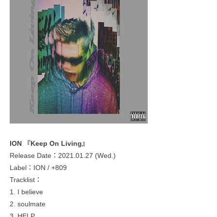
ION 『Keep On Living』
Release Date：2021.01.27 (Wed.)
Label：ION / +809
Tracklist：
1. I believe
2. soulmate
3. HELP