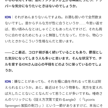
パーな気分になりたいときはないのでしょうか。
ION
：それがあんまりないんですよね。お酒も弱いので全然飲ま
ないですし。昔からチルな方が性に合うというか……今思い返せ
ば、若い頃みんなとはしゃぐこともあったんですけど、それも周
りに合わせるためにちょっと無理してたなって。だから、物心つ
いたときからこういう性格なんだと思います。
――ここ最近、コロナ禍が長く続いていることもあり、鬱屈とし
た気分になってしまう人も多いと思います。そんな状況下で、チ
ルを愛するIONさんは心の平穏をどのように保っているのでしょ
うか。
ION
：嫌なことがあっても、それを糧に曲を作れるって思えば耐
えられるというか。あと、最近はそういう物事も、見方を変えれ
ば大したことないことなんだって思うことが多いですね。唾奇さ
んのリリックにも《捉え方次第で変わるangle》（「Lycoris
Sprengeri-紫狐の剃刀-」）という一節がありますけど、本当にそ