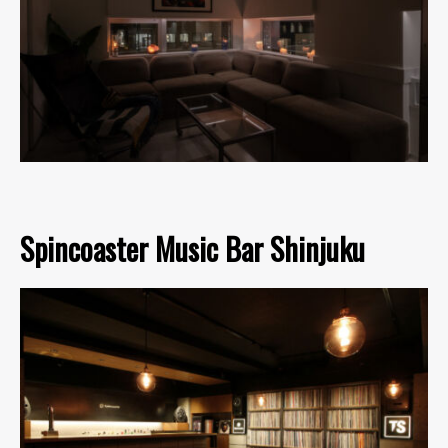
Spincoaster Music Bar Shinjuku