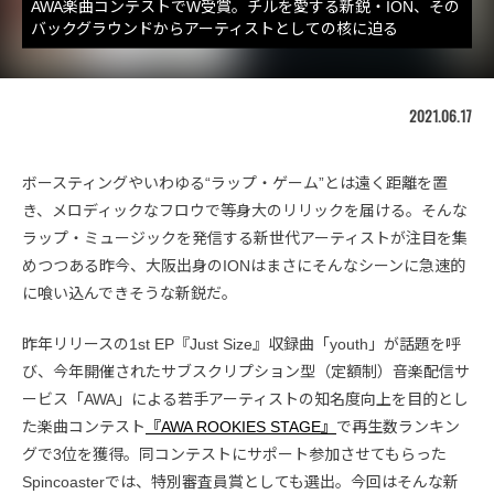
AWA楽曲コンテストでW受賞。チルを愛する新鋭・ION、その
バックグラウンドからアーティストとしての核に迫る
2021.06.17
ボースティングやいわゆる“ラップ・ゲーム”とは遠く距離を置
き、メロディックなフロウで等身大のリリックを届ける。そんな
ラップ・ミュージックを発信する新世代アーティストが注目を集
めつつある昨今、大阪出身のIONはまさにそんなシーンに急速的
に喰い込んできそうな新鋭だ。
昨年リリースの1st EP『Just Size』収録曲「youth」が話題を呼
び、今年開催されたサブスクリプション型（定額制）音楽配信サ
ービス「AWA」による若手アーティストの知名度向上を目的とし
た楽曲コンテスト
『AWA ROOKIES STAGE』
で再生数ランキン
グで3位を獲得。同コンテストにサポート参加させてもらった
Spincoasterでは、特別審査員賞としても選出。今回はそんな新