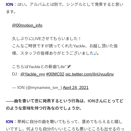
ION
：はい。アルバムとは別で、シングルとして発表すると思い
ます。
@00motion_info
久しぶりにLIVEさせてもらいました！
こんなご時世ですが誘ってくれたYackle、お越し頂いた皆
様、スタッフの皆様ありがとうございました
こちらはYackleとの新曲"Life"
DJ :
@Yackle_yyy
#00MC02
pic.twitter.com/iInUyuu6nv
— ION (@mynameis_ion_)
April 24, 2021
――曲を書いて世に発表するという行為は、IONさんにとってど
のような意味を持つ行為なのでしょうか。
ION
：単純に自分の曲を聴いてもらって、褒めてもらえると嬉し
いですし、何よりも自分のいいところも悪いところも出せるのっ