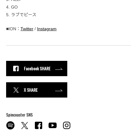
4. GO
5. ラブでピース
■ION：
Twitter
/
Instagram
Facebook SHARE
X SHARE
Spincoaster SNS