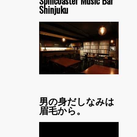
Spincoaster Music Bar
Shinjuku
男の身だしなみは
眉毛から。