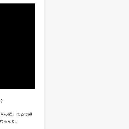
？
音の壁、まるで超
なるんだ。