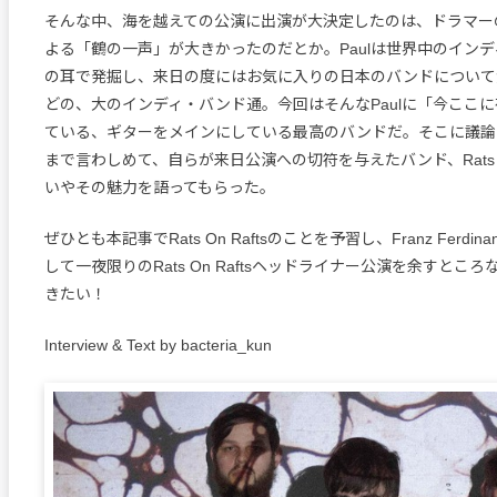
そんな中、海を越えての公演に出演が大決定したのは、ドラマーのPau
よる「鶴の一声」が大きかったのだとか。Paulは世界中のイン
の耳で発掘し、来日の度にはお気に入りの日本のバンドについて
どの、大のインディ・バンド通。今回はそんなPaulに「今ここ
ている、ギターをメインにしている最高のバンドだ。そこに議論
まで言わしめて、自らが来日公演への切符を与えたバンド、Rats On
いやその魅力を語ってもらった。
ぜひとも本記事でRats On Raftsのことを予習し、Franz Ferdi
して一夜限りのRats On Raftsヘッドライナー公演を余すとこ
きたい！
Interview & Text by bacteria_kun