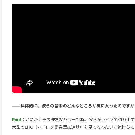
――具体的に、彼らの音楽のどんなところが気に入ったのですか
Paul
：とにかくその強烈なパワーだね。彼らがライブで作り出す
大型のLHC（ハドロン衝突型加速器）を見てるみたいな気持ちに