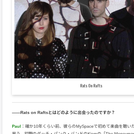
Rats On Rafts
――Rats on Raftsとはどのように出会ったのですか？
Paul
：確か10年くらい前、彼らのMySpaceで初めて楽曲を聴
思う。初期のダッチ・パンク・バンドのKiemの「The Moneym