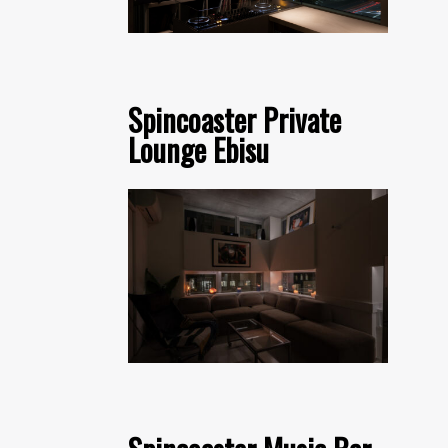
Spincoaster Private
Lounge Ebisu