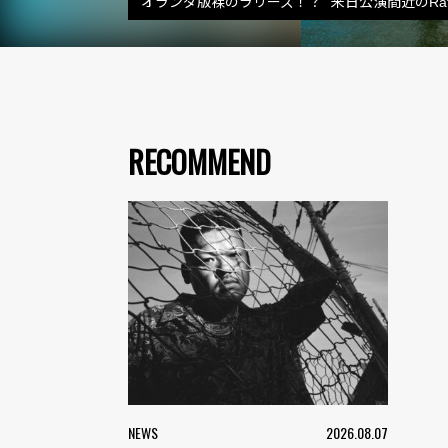
“オランダ版裸のラリーズ！？” 来日公演間近のRats
RECOMMEND
NEWS
2026.08.07