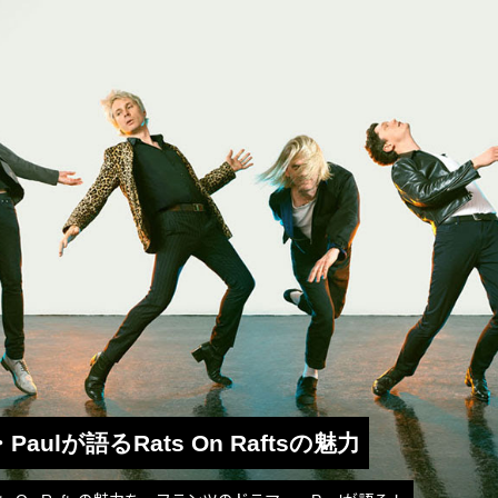
nd・Paulが語るRats On Raftsの魅力