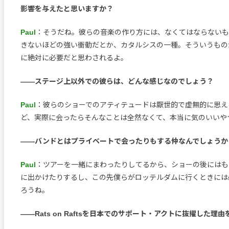
影響を与えたと思いますか？
Paul
：そうだね。彼らの音楽の作り方には、なくてはならないも
きないほどの強い衝動だとか、カタルシスの一種。そういうもの
に絶対に必要だと思わされるよ。
――ステージ上以外での彼らは、どんな感じなのでしょう？
Paul
：彼らのショーでのアティテュードは厭世的で虚無的に思え
ど、実際に会ったらそんなことは全然なくて、本当に気のいいや
――バンドとはプライベートで会ったりもする仲なんでしょうか
Paul
：ツアーを一緒にまわったりしてるから、ショーの後にはも
に出かけたりするし、この先僕らがロッテルダムに行くときには
ろうね。
――Rats on Raftsを日本でのサポート・アクトに抜擢した理