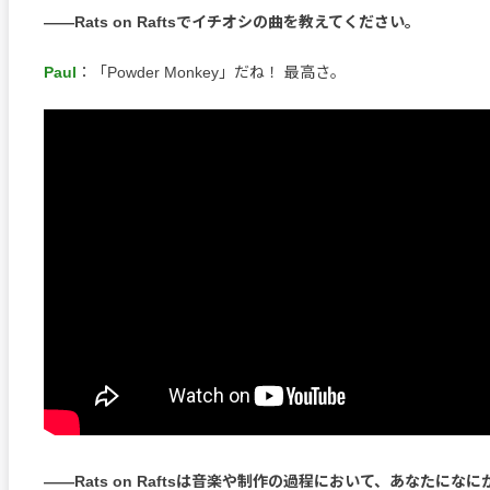
――Rats on Raftsでイチオシの曲を教えてください。
Paul
：「Powder Monkey」だね！ 最高さ。
――Rats on Raftsは音楽や制作の過程において、あなたにな