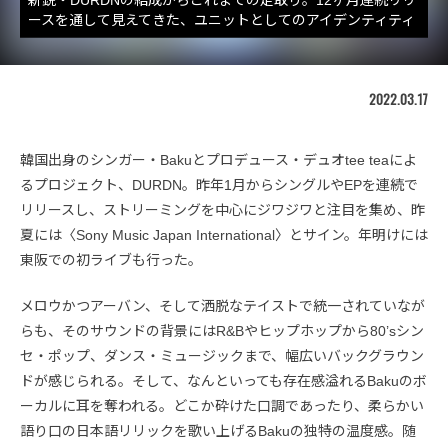
ースを通して見えてきた、ユニットとしてのアイデンティティ
2022.03.17
韓国出身のシンガー・Bakuとプロデュース・デュオtee teaによ
るプロジェクト、DURDN。昨年1月からシングルやEPを連続で
リリースし、ストリーミングを中心にジワジワと注目を集め、昨
夏には〈Sony Music Japan International〉とサイン。年明けには
東阪での初ライブも行った。
メロウかつアーバン、そして洒脱なテイストで統一されていなが
らも、そのサウンドの背景にはR&Bやヒップホップから80’sシン
セ・ポップ、ダンス・ミュージックまで、幅広いバックグラウン
ドが感じられる。そして、なんといっても存在感溢れるBakuのボ
ーカルに耳を奪われる。どこか砕けた口調であったり、柔らかい
語り口の日本語リリックを歌い上げるBakuの独特の温度感。随