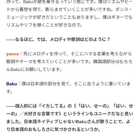
作って、Bakuが歌を乗せるっていう感じです。僕はリズムやビー
トから着想を得て、膨らませていくことが多いですね。ダンス・
ミュージックが好きだということもありますし、僕はギターでも
リズムやリフを弾くことが好きなので。
――なるほど。では、メロディや歌詞はどのように？
yacco
：先にメロディを作って、そこにハマる言葉を考えながら
歌詞やテーマを考えていくことが多いです。韓国語部分はもちろ
んBakuにお願いしています。
Baku
：僕は日本語の部分を見て、そこに合うように書いていま
す。
――個人的には「イカしてる」の《「はい、せーの」「はい、せ
ーの」／大好きな言葉です》というラインもユニークだなと思い
ました。日本語ネイティブじゃないBakuさんが歌うことで、よ
り日本語のおもしろさに気づかされるというか。