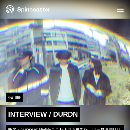
Skip
to
content
FEATURE
INTERVIEW / DURDN
新鋭・DURDNの結成からこれまでの足取り。12ヶ月連続リリ