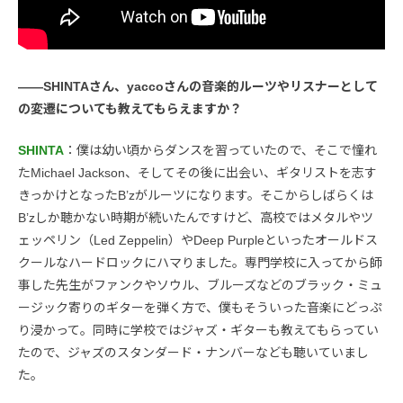
――SHINTAさん、yaccoさんの音楽的ルーツやリスナーとして
の変遷についても教えてもらえますか？
SHINTA
：僕は幼い頃からダンスを習っていたので、そこで憧れ
たMichael Jackson、そしてその後に出会い、ギタリストを志す
きっかけとなったB’zがルーツになります。そこからしばらくは
B’zしか聴かない時期が続いたんですけど、高校ではメタルやツ
ェッペリン（Led Zeppelin）やDeep Purpleといったオールドス
クールなハードロックにハマりました。専門学校に入ってから師
事した先生がファンクやソウル、ブルーズなどのブラック・ミュ
ージック寄りのギターを弾く方で、僕もそういった音楽にどっぷ
り浸かって。同時に学校ではジャズ・ギターも教えてもらってい
たので、ジャズのスタンダード・ナンバーなども聴いていまし
た。