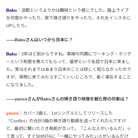
Baku
：活動というよりかは趣味という感じでした。路上ライブ
を何度かやったり、家で弾き語りをやったり、それをインスタに
UPしたり。
――Bakuさんはいつから日本に？
Baku
：3年ほど前からですね。軍隊の同期にワーキング・ホリデ
ーという制度を教えてもらって、留学という名目で日本に来まし
た。実はそれまではあまり日本のことは詳しく知らなかったので
すが、実際に来てみたらすごくいいところで、長く滞在すること
になりました。
――yaccoさんがBakuさんの弾き語り映像を観た際の印象は？
yacco
：カバー2曲と、1stシングルとしてリリースした
「Conflict」の合計3曲の弾き語り動画を送ってくれたんですけ
ど、最初に聴いたとき鳥肌が立って。「こんな人がいるんだ」っ
て思って、すぐSHINTAに「一緒にやってみたい人がいるんだけ