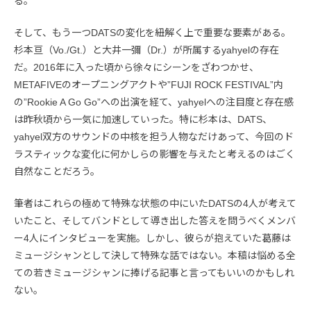
る。
そして、もう一つDATSの変化を紐解く上で重要な要素がある。
杉本亘（Vo./Gt.）と大井一彌（Dr.）が所属するyahyelの存在
だ。2016年に入った頃から徐々にシーンをざわつかせ、
METAFIVEのオープニングアクトや”FUJI ROCK FESTIVAL”内
の”Rookie A Go Go”への出演を経て、yahyelへの注目度と存在感
は昨秋頃から一気に加速していった。特に杉本は、DATS、
yahyel双方のサウンドの中核を担う人物なだけあって、今回のド
ラスティックな変化に何かしらの影響を与えたと考えるのはごく
自然なことだろう。
筆者はこれらの極めて特殊な状態の中にいたDATSの4人が考えて
いたこと、そしてバンドとして導き出した答えを問うべくメンバ
ー4人にインタビューを実施。しかし、彼らが抱えていた葛藤は
ミュージシャンとして決して特殊な話ではない。本稿は悩める全
ての若きミュージシャンに捧げる記事と言ってもいいのかもしれ
ない。