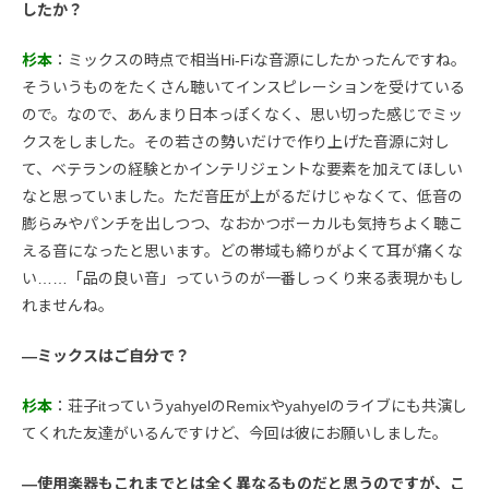
したか？
杉本
：ミックスの時点で相当Hi-Fiな音源にしたかったんですね。
そういうものをたくさん聴いてインスピレーションを受けている
ので。なので、あんまり日本っぽくなく、思い切った感じでミッ
クスをしました。その若さの勢いだけで作り上げた音源に対し
て、ベテランの経験とかインテリジェントな要素を加えてほしい
なと思っていました。ただ音圧が上がるだけじゃなくて、低音の
膨らみやパンチを出しつつ、なおかつボーカルも気持ちよく聴こ
える音になったと思います。どの帯域も締りがよくて耳が痛くな
い……「品の良い音」っていうのが一番しっくり来る表現かもし
れませんね。
―ミックスはご自分で？
杉本
：荘子itっていうyahyelのRemixやyahyelのライブにも共演し
てくれた友達がいるんですけど、今回は彼にお願いしました。
―使用楽器もこれまでとは全く異なるものだと思うのですが、こ