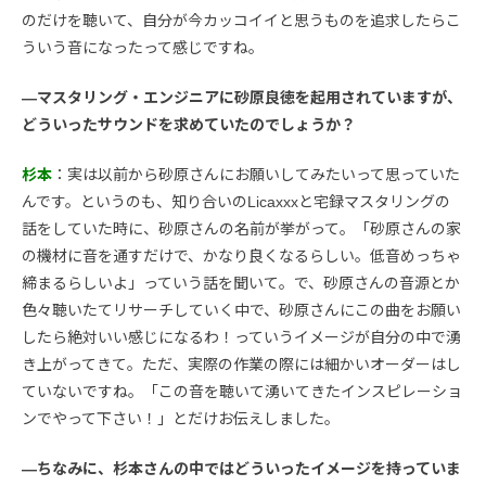
のだけを聴いて、自分が今カッコイイと思うものを追求したらこ
ういう音になったって感じですね。
―マスタリング・エンジニアに砂原良徳を起用されていますが、
どういったサウンドを求めていたのでしょうか？
杉本
：実は以前から砂原さんにお願いしてみたいって思っていた
んです。というのも、知り合いのLicaxxxと宅録マスタリングの
話をしていた時に、砂原さんの名前が挙がって。「砂原さんの家
の機材に音を通すだけで、かなり良くなるらしい。低音めっちゃ
締まるらしいよ」っていう話を聞いて。で、砂原さんの音源とか
色々聴いたてリサーチしていく中で、砂原さんにこの曲をお願い
したら絶対いい感じになるわ！っていうイメージが自分の中で湧
き上がってきて。ただ、実際の作業の際には細かいオーダーはし
ていないですね。「この音を聴いて湧いてきたインスピレーショ
ンでやって下さい！」とだけお伝えしました。
―ちなみに、杉本さんの中ではどういったイメージを持っていま