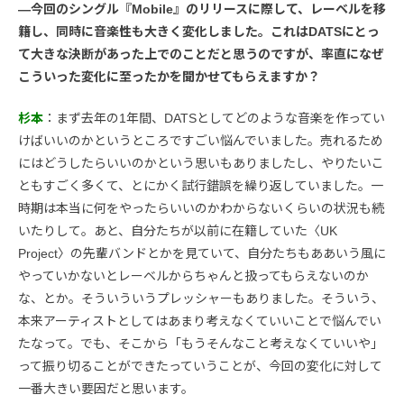
―今回のシングル『Mobile』のリリースに際して、レーベルを移
籍し、同時に音楽性も大きく変化しました。これはDATSにとっ
て大きな決断があった上でのことだと思うのですが、率直になぜ
こういった変化に至ったかを聞かせてもらえますか？
杉本
：まず去年の1年間、DATSとしてどのような音楽を作ってい
けばいいのかというところですごい悩んでいました。売れるため
にはどうしたらいいのかという思いもありましたし、やりたいこ
ともすごく多くて、とにかく試行錯誤を繰り返していました。一
時期は本当に何をやったらいいのかわからないくらいの状況も続
いたりして。あと、自分たちが以前に在籍していた〈UK
Project〉の先輩バンドとかを見ていて、自分たちもああいう風に
やっていかないとレーベルからちゃんと扱ってもらえないのか
な、とか。そういういうプレッシャーもありました。そういう、
本来アーティストとしてはあまり考えなくていいことで悩んでい
たなって。でも、そこから「もうそんなこと考えなくていいや」
って振り切ることができたっていうことが、今回の変化に対して
一番大きい要因だと思います。