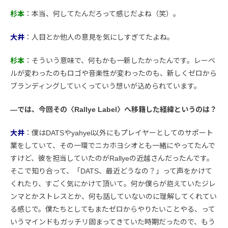
杉本
：本当、何してたんだろって感じだよね（笑）。
大井
：人目とか他人の意見を気にしすぎてたよね。
杉本
：そういう意味で、何もかも一新したかったんです。レーベ
ルが変わったのもロゴや音楽性が変わったのも、新しくゼロから
ブランディングしていくっていう想いが込められています。
―では、今回その〈Rallye Label〉へ移籍した経緯というのは？
大井
：僕はDATSやyahyel以外にもプレイヤーとしてのサポート
業をしていて、その一環でニカホヨシオとも一緒にやってたんで
すけど、彼を担当していたのがRallyeの近越さんだったんです。
そこで知り合って、「DATS、最近どうなの？」って声をかけて
くれたり、すごく気にかけて頂いて。何か僕らが抱えていたジレ
ンマとかストレスとか、何も話していないのに理解してくれてい
る感じで。僕たちとしてもまたゼロからやりたいことやる、って
いうマインドもガッチリ固まってきていた時期だったので、もう