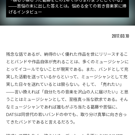
――苦悩の末に出した答えとは。悩める全ての若き音楽家に捧
げるインタビュー
2017.03.10
残念な話であるが、納得のいく優れた作品を世にリリースするこ
ととバンドや作品自体が売れることは、多くのミュージシャンに
とってイコールでないことが現実である。また、バンドとして充
実した活動を送っているからといって、ミュージシャンとして充
実した日々を送れているとは限らない。そして、「売れたい」
――言い換えれば「自分たちの音楽を沢山の人に届けたい」と思
うことはミュージシャンとして、至極真っ当な欲求である。そん
なミュージシャンであれば誰もがぶち当たる葛藤や苦悩に、
DATSは同世代の若いバンドの中でも、取り分け真摯に向き合っ
てきたバンドであると言えるだろう。