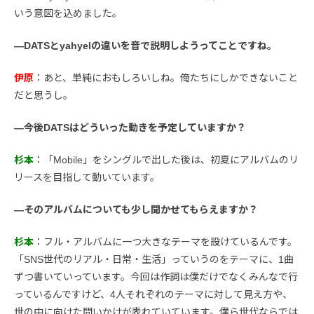
いう意図を込めました。
―DATSとyahyelの違いを音で説明しようってことですね。
伊原
：あと、単純におもしろいしね。俺たちにしかできないこと
だと思うし。
―今後DATSはどういった動きを予定していますか？
杉本
：「Mobile」をシングルで出した後は、初夏にアルバムのリ
リースを目指して動いています。
―そのアルバムについても少し聞かせてもらえますか？
杉本
：フル・アルバムに一つ大きなテーマを設けているんです。
「SNS世代のリアル・日常・生活」っていうのをテーマに、1曲
ずつ書いていっています。今回は作詞は僕だけでなくみんなで行
っているんですけど、4人それぞれのテーマに対して見え方や、
世の中に向けた問いかけが表れていています。僕ら世代ならでは