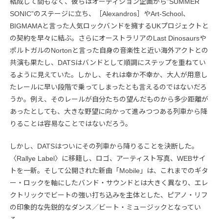
結成して間もなく、彼らはオーディション企画から”SUMMER
SONIC”のステージに立ち、［Alexandros］やArt-School、
BIGMAMAと言った人気ロックバンドを擁するUKプロジェクトと
の契約を早々に結ぶ。さらにオーストラリアのLast Dinosaursや
ポルトガルのNortonと言った自身の音楽性と近い海外アクトとの
共演も果たし、DATSはバンドとして順調にステップを重ねてい
るように見えていた。しかし、それは幸か不幸か、大人が用意し
たレールに早い段階で乗ってしまったとも言えるのではないだろ
うか。例え、そのレールが自分たちの望んだものから多少距離が
あったとしても、大きな野望に向かって進みつつある列車から降
りることは容易なことではないだろう。
しかし、DATSはついにその列車から降りることを決断した。
〈Rallye Label〉に移籍し、ロゴ、アーティスト写真、WEBサイ
トを一新。そして公開された新曲「Mobile」は、これまでのギタ
ー・ロックを軸にしたバンド・サウンドとは大きく異なり、エレ
クトリックでビートの強い打ち込みを主体とした、ピアノ・リフ
の印象的な先鋭的なダンス／ビート・ミュージックとなってい