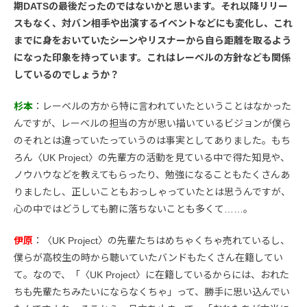
期DATSの最後だったのではないかと思います。それ以降リリー
スもなく、対バン相手や出演するイベントなどにも変化し、これ
までに身をおいていたシーンやリスナーから自ら距離を取るよう
になった印象を持っています。これはレーベルの方針なども関係
しているのでしょうか？
杉本
：レーベルの方から特に言われていたということはなかった
んですが、レーベルの担当の方が思い描いているビジョンが僕ら
のそれとは違っていたっていうのは事実としてありました。もち
ろん〈UK Project〉の先輩方の活動を見ている中で得た知見や、
ノウハウなどを教えてもらったり、勉強になることもたくさんあ
りましたし、正しいこともおっしゃっていたとは思うんですが、
心の中ではどうしても腑に落ちないことも多くて……。
伊原
：〈UK Project〉の先輩たちはめちゃくちゃ売れているし、
僕らが高校生の時から聴いていたバンドもたくさん在籍してい
て。なので、「〈UK Project〉に在籍しているからには、おれた
ちも先輩たちみたいにならなくちゃ」って、勝手に思い込んでい