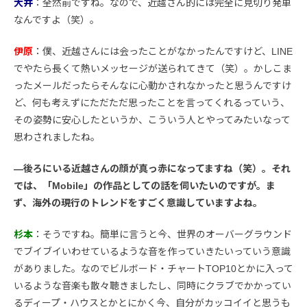
大井
：全然前ですね。なので、近越さん的には完全に見切り発車
なんですよ（笑）。
伊原
：僕、近越さんには会ったことがなかったんですけど、LINE
でやたら長くて熱いメッセージが送られてきて（笑）。かしこま
ったメールだったらそんなに心動かされなかったと思うんですけ
ど、何も考えずにただただ思ったことを言ってくれるっていう、
その姿勢に安心したというか、こういう人とやってみたいなって
思わされましたね。
―後ろにいる近越さんの顔が真っ赤になってますね（笑）。それ
では、「Mobile」の作品としての話を伺いたいのですが。ま
ず、海外の現行のトレンドをすごく意識していますよね。
杉本
：そうですね。簡単に言うと今、世界のオーバーグラウンド
でブイブイいわせているような音を作っていきたいっていう意識
がありました。なのでビルボード・チャートTOP10とかに入って
いるような音楽も散々聴きましたし、同時にクラブでかかってい
るディープ・ハウスとかとにかく今、自分がカッコイイと思うも