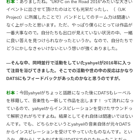
杉本
：ありましたね。”UKFC on the Road 2016″みたいな大きい
イベントに出させて頂けたのはとても光栄だったし、（〈UK
Project〉に所属したことで）バンドとしてのチーム力は間違い
なく上がったと思います。ただ、やっぱり僕らにとっては作品が
一番大事なので。自分たちも出口が見えていない状況の中、一緒
に良い答えを見つけられなかったというか。なので、自分たちで
どうにかしなきゃいけないという想いが強くありました。
―そんな中、同時並行で活動をしていたyahyelが2016年に入っ
て注目を浴びてきました。そこでの活動や世の中の反応はかなり
DATSにもフィードバックがあったのかなと思うのですが。
杉本
：今回yahyelがちょっと話題になった後にDATSもレーベル
を移籍して、音楽性も一新して作品を出します！ って流れになっ
ているので、yahyelからインスピレーションを受けたサウンドっ
て解釈されがちですよね。結果としてそれ自体は間違いではない
んです。でも、どちらかというとyahyelの音楽自体が元々DATS
からインスピレーションを受けてやっていたものなんです。とい
うか、僕からしてみれば本当はDATSでやりたかったことだっ