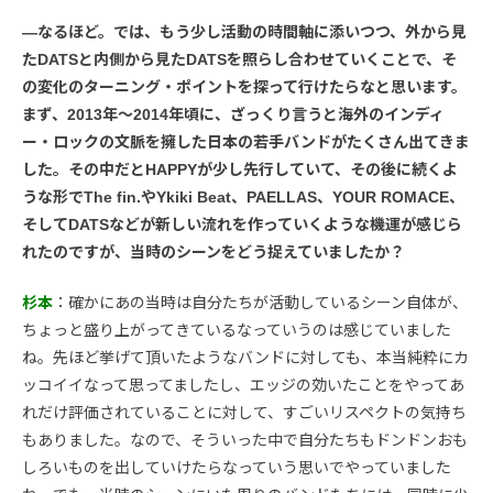
―なるほど。では、もう少し活動の時間軸に添いつつ、外から見
たDATSと内側から見たDATSを照らし合わせていくことで、そ
の変化のターニング・ポイントを探って行けたらなと思います。
まず、2013年〜2014年頃に、ざっくり言うと海外のインディ
ー・ロックの文脈を擁した日本の若手バンドがたくさん出てきま
した。その中だとHAPPYが少し先行していて、その後に続くよ
うな形でThe fin.やYkiki Beat、PAELLAS、YOUR ROMACE、
そしてDATSなどが新しい流れを作っていくような機運が感じら
れたのですが、当時のシーンをどう捉えていましたか？
杉本
：確かにあの当時は自分たちが活動しているシーン自体が、
ちょっと盛り上がってきているなっていうのは感じていました
ね。先ほど挙げて頂いたようなバンドに対しても、本当純粋にカ
ッコイイなって思ってましたし、エッジの効いたことをやってあ
れだけ評価されていることに対して、すごいリスペクトの気持ち
もありました。なので、そういった中で自分たちもドンドンおも
しろいものを出していけたらなっていう思いでやっていました