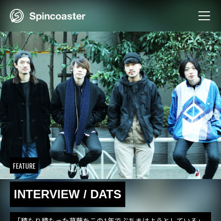
Skip
to
content
FEATURE
INTERVIEW / DATS
「積もり積もった葛藤をこの1年でぶちまけようとしている」