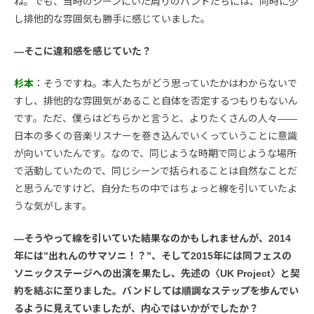
ね。でも、当時のシーンにいた周りのバンドたちには、同時に少
し排他的な雰囲気も勝手に感じていました。
―そこに違和感を感じていた？
杉本
：そうですね。本人たちがどう思っていたかはわからないで
すし、排他的な雰囲気があること自体を否定するつもりもないん
です。ただ、僕らはどちらかと言うと、よりたくさんの人々――
日本の多くの音楽リスナーを巻き込んでいくっていうことに意識
が向いていたんです。なので、同じような時期で同じような場所
で活動していたので、同じシーンで括られることは自然なことだ
と思うんですけど、自分たちの中ではちょっと線を引いていたよ
うな気がします。
―そうやって線を引いていた結果なのかもしれませんが、2014
年には”出れんのサマソニ！？”、そして2015年には同フェスの
ソニックステージへの出演を果たし、先述の〈UK Project〉と契
約を結ぶに至りました。バンドしては順調なステップを歩んでい
るように見えていましたが、内心ではいかがでしたか？