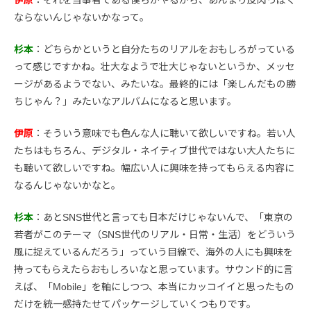
伊原
：それを当事者である僕らがやるから、あんまり皮肉っぽく
ならないんじゃないかなって。
杉本
：どちらかというと自分たちのリアルをおもしろがっている
って感じですかね。壮大なようで壮大じゃないというか、メッセ
ージがあるようでない、みたいな。最終的には「楽しんだもの勝
ちじゃん？」みたいなアルバムになると思います。
伊原
：そういう意味でも色んな人に聴いて欲しいですね。若い人
たちはもちろん、デジタル・ネイティブ世代ではない大人たちに
も聴いて欲しいですね。幅広い人に興味を持ってもらえる内容に
なるんじゃないかなと。
杉本
：あとSNS世代と言っても日本だけじゃないんで、「東京の
若者がこのテーマ（SNS世代のリアル・日常・生活）をどういう
風に捉えているんだろう」っていう目線で、海外の人にも興味を
持ってもらえたらおもしろいなと思っています。サウンド的に言
えば、「Mobile」を軸にしつつ、本当にカッコイイと思ったもの
だけを統一感持たせてパッケージしていくつもりです。