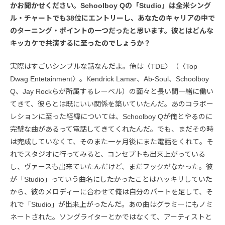
かお聞かせください。Schoolboy Qの「Studio」は全米シング
ル・チャートでも38位にエントリーし、あなたのキャリアの中で
のターニング・ポイントの一つだったと思います。彼とはどんな
キッカケで共演するに至ったのでしょうか？
実際はすごいシンプルな話なんだよ。俺は〈TDE〉（〈Top
Dwag Entetainment〉。Kendrick Lamar、Ab-Soul、Schoolboy
Q、Jay Rockらが所属するレーベル）の面々と長い間一緒に働い
てきて、彼らとは既にいい関係を築いていたんだ。あのコラボー
レションに至った経緯については、Schoolboy Qが俺とやるのに
完璧な曲があるって電話してきてくれたんだ。でも、まだその時
は完成していなくて、そのまた一ヶ月後にまた電話をくれて。そ
れでスタジオに行ってみると、コンセプトも出来上がっている
し、ヴァースも出来ていたんだけど、まだフックがなかった。彼
が「Studio」っていう曲名にしたかったことはハッキリしていた
から、彼のメロディーに合わせて俺は自分のパートを足して、そ
れで「Studio」が出来上がったんだ。あの曲はグラミーにもノミ
ネートされた。ソングライターとかではなくて、アーティストと