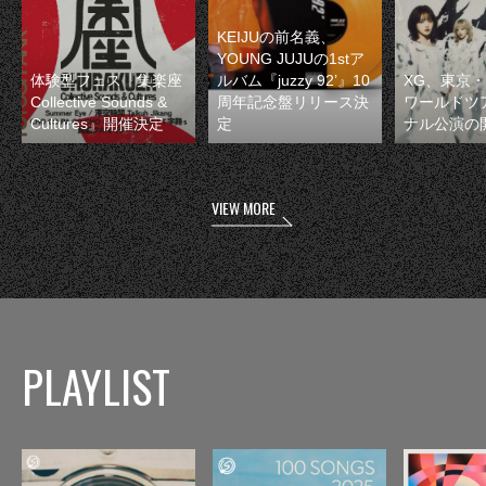
KEIJUの前名義、
YOUNG JUJUの1stア
体験型フェス『集楽座
ルバム『juzzy 92’』10
XG、東京
Collective Sounds &
周年記念盤リリース決
ワールドツ
Cultures』開催決定
定
ナル公演の
VIEW MORE
PLAYLIST