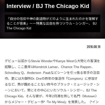
Interview / BJ The Chicago Kid
「自分の信仰や神の創造物がどのように生まれたのかを理解す
ることが音楽」ーー特異な出自を持つソウル・シンガー、 BJ
The Chicago Kid
2016.08.19
デビュー以前からStevie WonderやKanye Westら大物との客演を
経験し、ここ数年はKendrick Lamar、Chance The Rapper、
Schoolboy Q、Anderson .Paakなどシーンを引っ張る若手の注目
作、更には大御所Dr. Dreの昨年の復活作『Compton』に参加す
るなど、熱が醒めることない昨今のブラック・ミュージック・シ
ーンにおいて、常にその中心にいたソウル・シンガー、BJ The
Chicago Kid。そんな彼が、今年2月満を持して名門〈Motown〉
からメジャー・デビュー作*『In My Mind』を発表した。（*イン