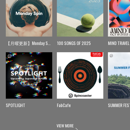
【月曜更新】Monday Spin
100 SONGS OF 2025
MIND TRAVEL
SPOTLIGHT
FabCafe
SUMMER FES
VIEW MORE