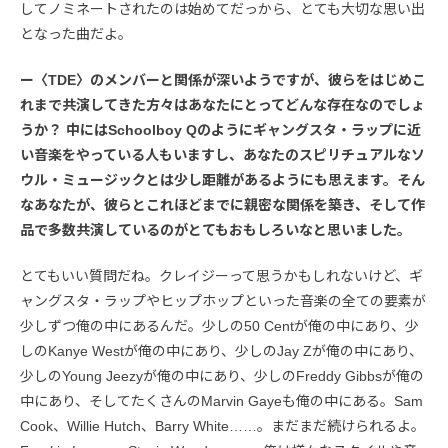
してノミネートされたのは始めてだっから、とても大切な思い出
となった曲だよ。
ー〈TDE〉のメンバーと関係が深いようですが、彼らをはじめこ
れまで共演してきた方々はあなたにとってどんな存在なのでしょ
うか？ 中にはSchoolboy Qのようにギャングスタ・ラップに近
い音楽をやっている人もいますし、あなたのスピリチュアルなソ
ウル・ミュージックとは少し距離があるようにも思えます。そん
なあなたが、彼らとこれほどまでに親密な関係を築き、そして作
品で多数共演しているのがとてもおもしろいなと思いました。
とてもいい質問だね。クレイジーって思うかもしれないけど、ギ
ャングスタ・ラップやヒップホップといった音楽の全ての要素が
少しずつ俺の中にあるんだ。少しの50 Centが俺の中にあり、少
しのKanye Westが俺の中にあり、少しのJay Zが俺の中にあり、
少しのYoung Jeezyが俺の中にあり、少しのFreddy Gibbsが俺の
中にあり、そしてたくさんのMarvin Gayeも俺の中にある。Sam
Cook、Willie Hutch、Barry White……。まだまだ続けられるよ。