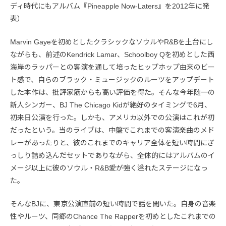
ディ時代にもアルバム『Pineapple Now-Laters』を2012年に発
表）
Marvin Gayeを初めとしたクラシックなソウルやR&Bを土台にし
ながらも、前述のKendrick Lamar、Schoolboy Qを初めとした西
海岸のラッパーとの客演を通して培ったヒップホップ由来のビー
ト感で、自らのブラック・ミュージックのルーツをアップデート
した本作は、批評家筋からも高い評価を得た。そんな今年随一の
新人シンガー、BJ The Chicago Kidが絶好のタイミングで6月、
初来日公演を行った。しかも、アメリカ以外での公演はこれが初
だったという。当のライブは、中盤でこれまでの客演楽曲のメド
レーがあったりと、彼のこれまでのキャリア全体を短い時間にぎ
っしり詰め込んだセットでありながら、全体的にはアルバムのイ
メージ以上に彼のソウル・R&B愛が強く溢れたステージになっ
た。
そんなBJに、東京公演直前の短い時間で話を聞いた。自身の音楽
性やルーツ、同郷のChance The Rapperを初めとしたこれまでの