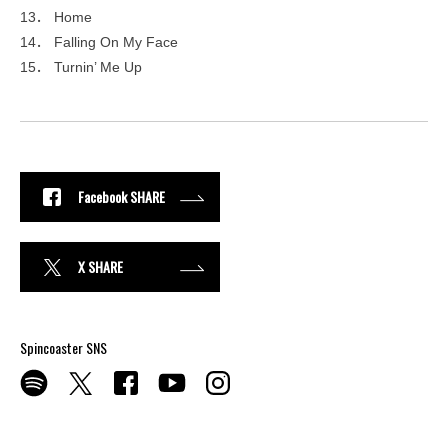
13． Home
14． Falling On My Face
15． Turnin’ Me Up
Facebook SHARE
X SHARE
Spincoaster SNS