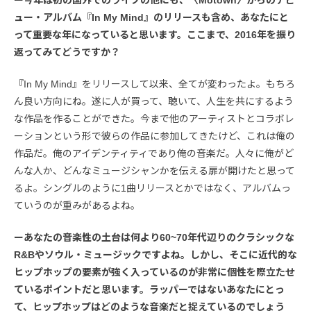
ー今年は初の国外でのライブの他にも、〈Motown〉からのデビ
ュー・アルバム『In My Mind』のリリースも含め、あなたにと
って重要な年になっていると思います。ここまで、2016年を振り
返ってみてどうですか？
『In My Mind』をリリースして以来、全てが変わったよ。もちろ
ん良い方向にね。遂に人が買って、聴いて、人生を共にするよう
な作品を作ることができた。今まで他のアーティストとコラボレ
ーションという形で彼らの作品に参加してきたけど、これは俺の
作品だ。俺のアイデンティティであり俺の音楽だ。人々に俺がど
んな人か、どんなミュージシャンかを伝える扉が開けたと思って
るよ。シングルのように1曲リリースとかではなく、アルバムっ
ていうのが重みがあるよね。
ーあなたの音楽性の土台は何より60~70年代辺りのクラシックな
R&Bやソウル・ミュージックですよね。しかし、そこに近代的な
ヒップホップの要素が強く入っているのが非常に個性を際立たせ
ているポイントだと思います。ラッパーではないあなたにとっ
て、ヒップホップはどのような音楽だと捉えているのでしょう