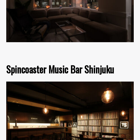
Spincoaster Music Bar Shinjuku