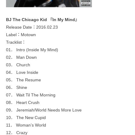
BJ The Chicago Kid 『In My Mind』
Release Date：2016.02.23
Label：Motown
Tracklist：
01． Intro (Inside My Mind)
02． Man Down
03． Church
04． Love Inside
05． The Resume
06． Shine
07． Wait Til The Morning
08． Heart Crush
09． Jeremiah/World Needs More Love
10． The New Cupid
11． Woman’s World
12． Crazy