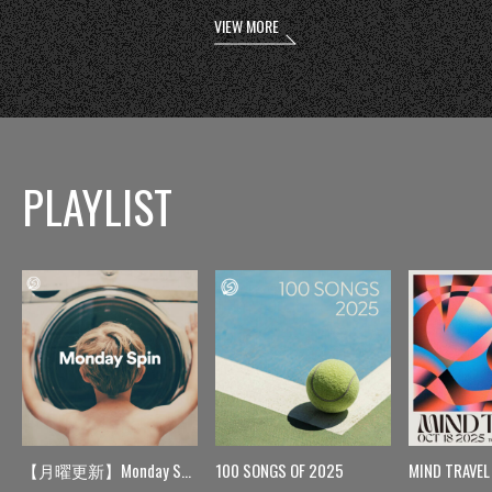
VIEW MORE
PLAYLIST
【月曜更新】Monday Spin
100 SONGS OF 2025
MIND TRAVEL