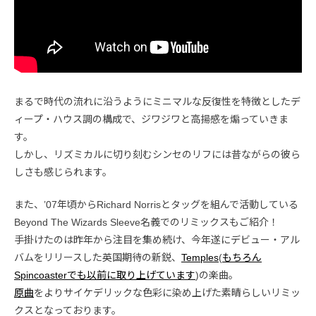
まるで時代の流れに沿うようにミニマルな反復性を特徴としたデ
ィープ・ハウス調の構成で、ジワジワと高揚感を煽っていきま
す。
しかし、リズミカルに切り刻むシンセのリフには昔ながらの彼ら
しさも感じられます。
また、’07年頃からRichard Norrisとタッグを組んで活動している
Beyond The Wizards Sleeve名義でのリミックスもご紹介！
手掛けたのは昨年から注目を集め続け、今年遂にデビュー・アル
バムをリリースした英国期待の新鋭、
Temples
(
もちろん
Spincoasterでも以前に取り上げています
)の楽曲。
原曲
をよりサイケデリックな色彩に染め上げた素晴らしいリミッ
クスとなっております。