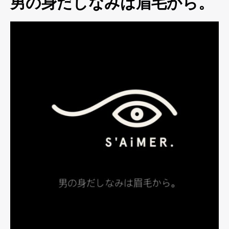
男の身だしなみは眉毛から。