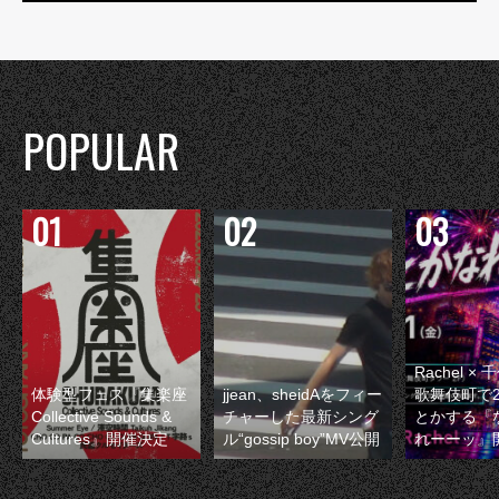
POPULAR
Rachel 
体験型フェス『集楽座
jjean、sheidAをフィー
歌舞伎町で
Collective Sounds &
チャーした最新シング
とかする『
Cultures』開催決定
ル“gossip boy”MV公開
れーーッ』