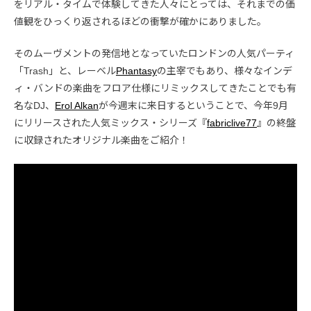
をリアル・タイムで体験してきた人々にとっては、それまでの価
値観をひっくり返されるほどの衝撃が確かにありました。
そのムーヴメントの発信地となっていたロンドンの人気パーティ
「Trash」と、レーベル
Phantasy
の主宰でもあり、様々なインデ
ィ・バンドの楽曲をフロア仕様にリミックスしてきたことでも有
名なDJ、
Erol Alkan
が今週末に来日するということで、今年9月
にリリースされた人気ミックス・シリーズ『
fabriclive77
』の終盤
に収録されたオリジナル楽曲をご紹介！