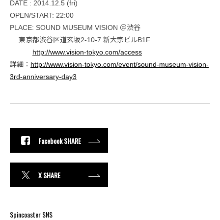
DATE : 2014.12.5 (fri)
OPEN/START: 22:00
PLACE: SOUND MUSEUM VISION ＠渋谷
東京都渋谷区道玄坂2-10-7 新大宗ビルB1F
http://www.vision-tokyo.com/access
詳細：
http://www.vision-tokyo.com/event/sound-museum-vision-
3rd-anniversary-day3
Facebook SHARE
X SHARE
Spincoaster SNS