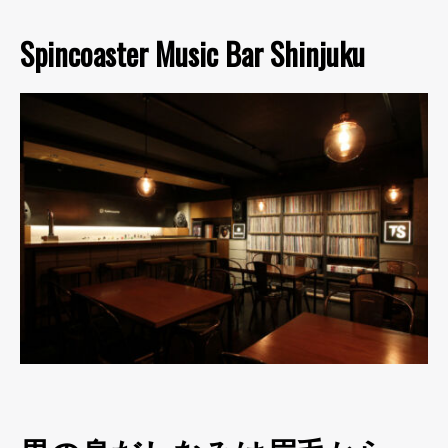
Spincoaster Music Bar Shinjuku