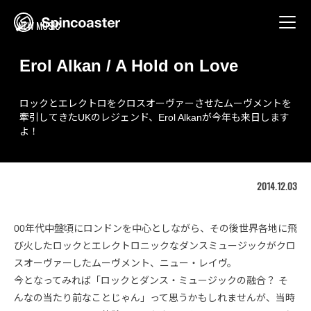
Skip
to
NEW MUSIC
content
Erol Alkan / A Hold on Love
ロックとエレクトロをクロスオーヴァーさせたムーヴメントを
牽引してきたUKのレジェンド、Erol Alkanが今年も来日します
よ！
2014.12.03
00年代中盤頃にロンドンを中心としながら、その後世界各地に飛
び火したロックとエレクトロニックなダンスミュージックがクロ
スオーヴァーしたムーヴメント、ニュー・レイヴ。
今となってみれば「ロックとダンス・ミュージックの融合？ そ
んなの当たり前なことじゃん」って思うかもしれませんが、当時