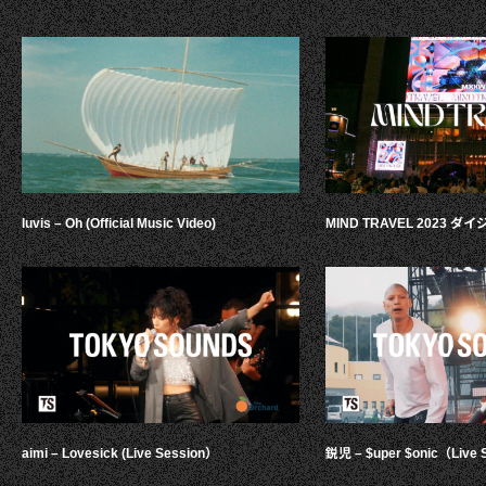
luvis – Oh (Official Music Video)
MIND TRAVEL 2023 
aimi – Lovesick (Live Session）
鋭児 – $uper $onic（Live 