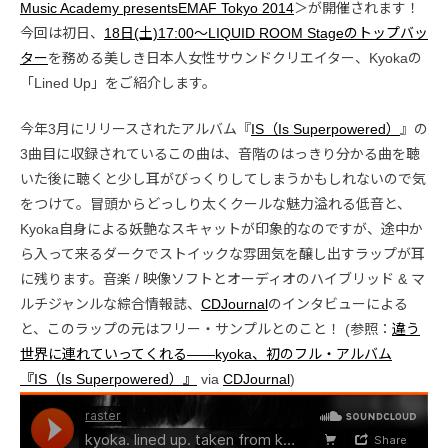
Music Academy presents
EMAF
Tokyo 2014
＞が開催されます！
今回は初日、
18日(土)17:00〜LIQUID ROOM Stageのトップバッ
ター
を務める美しき日本人女性サウンドクリエイター、Kyokaの
「Lined Up」をご紹介します。
今年3月にリリースされたアルバム『
IS（Is Superpowered）
』の
3曲目に収録されているこの曲は、音階のはっきり分かる曲を聴
いた後に聴くと少し耳がびっくりしてしまうかもしれないので気
をつけて。冒頭からどっしり太くクールな魅力溢れる低音と、
Kyoka自身による妖艶なスキャットが印象的なのですが、途中か
ら入って来るダークでストイックな雰囲気を醸し出すラップが耳
に残ります。音楽 / 映像ソフトとオーディオのハイブリッド & マ
ルチジャンルな綜合情報誌、
CDJournal
のインタビューによる
と、このラップの元はフリー・サンプルとのこと！ (参照：
違う
世界に連れていってくれる——kyoka、初のフル・アルバム
『IS（Is Superpowered）』
via
CDJournal
)