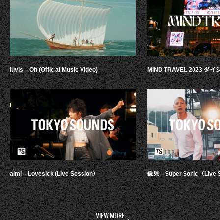
luvis – Oh (Official Music Video)
MIND TRAVEL 2023 
aimi – Lovesick (Live Session）
鋭児 – $uper $onic（Live 
VIEW MORE