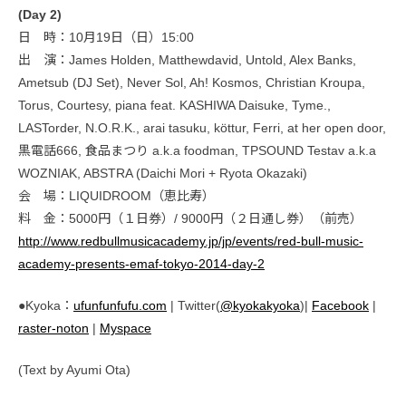
(Day 2)
日 時：10月19日（日）15:00
出 演：James Holden, Matthewdavid, Untold, Alex Banks,
Ametsub (DJ Set), Never Sol, Ah! Kosmos, Christian Kroupa,
Torus, Courtesy, piana feat. KASHIWA Daisuke, Tyme.,
LASTorder, N.O.R.K., arai tasuku, köttur, Ferri, at her open door,
黒電話666, 食品まつり a.k.a foodman, TPSOUND Testav a.k.a
WOZNIAK, ABSTRA (Daichi Mori + Ryota Okazaki)
会 場：LIQUIDROOM（恵比寿）
料 金：5000円（１日券）/ 9000円（２日通し券）（前売）
http://www.redbullmusicacademy.jp/jp/events/red-bull-music-
academy-presents-emaf-tokyo-2014-day-2
●Kyoka：
ufunfunfufu.com
| Twitter(
@kyokakyoka
)|
Facebook
|
raster-noton
|
Myspace
(Text by Ayumi Ota)