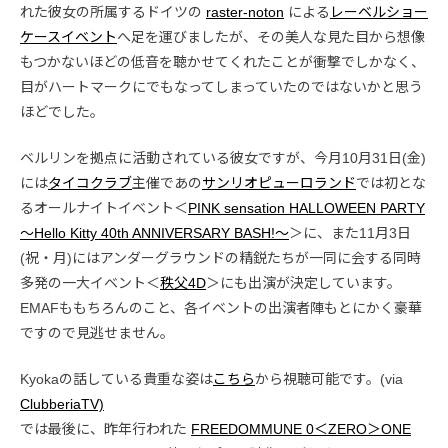
れた彼女の所属するドイツの
raster-noton
による
レーベルショー
ケースイベント
へ足を運びましたが、その美人な見た目から想像
もつかないほどの低音を聴かせてくれたことが衝撃でしかなく、
目がハートマークにでもなってしまっていたのではないかと思う
ほどでした。
ベルリンを拠点に活動されている彼女ですが、今月10月31日(金)
には
タイコクラブ
主催であの
サンリオピューロランド
では初とな
るオールナイトイベント＜
PINK sensation HALLOWEEN PARTY
～Hello Kitty 40th ANNIVERSARY BASH!～
＞に、また11月3日
(祝・月)にはアンダーグラウンドの精鋭たちが一同に会する同時
多発の一大イベント＜
秩父4D
＞にも出演が決定しています。
EMAFももちろんのこと、各イベントの出演者陣もとにかく豪華
ですので見逃せません。
Kyokaの話している貴重な姿は
こちら
から視聴可能です。(via
ClubberiaTV)
では最後に、昨年行われた
FREEDOMMUNE 0＜ZERO＞ONE