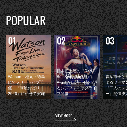
POPULAR
日本初上陸の『Red
Watson、地元・徳島
Bull Symphonic』に
青葉市子と
にてフリーライブ開
Awichが出演 4都市巡
よるツーマ
催 『阿波おどり
るシンフォニックライ
『二人のレ
2026』に併せて実施
ブ開催
ー』開催決
VIEW MORE