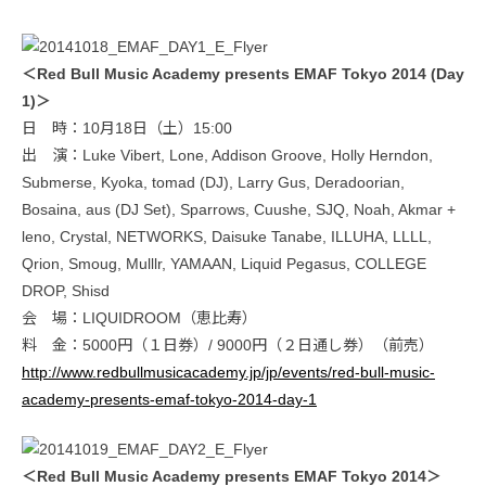
＜Red Bull Music Academy presents EMAF Tokyo 2014 (Day
1)＞
日 時：10月18日（土）15:00
出 演：Luke Vibert, Lone, Addison Groove, Holly Herndon,
Submerse, Kyoka, tomad (DJ), Larry Gus, Deradoorian,
Bosaina, aus (DJ Set), Sparrows, Cuushe, SJQ, Noah, Akmar +
leno, Crystal, NETWORKS, Daisuke Tanabe, ILLUHA, LLLL,
Qrion, Smoug, Mulllr, YAMAAN, Liquid Pegasus, COLLEGE
DROP, Shisd
会 場：LIQUIDROOM（恵比寿）
料 金：5000円（１日券）/ 9000円（２日通し券）（前売）
http://www.redbullmusicacademy.jp/jp/events/red-bull-music-
academy-presents-emaf-tokyo-2014-day-1
＜Red Bull Music Academy presents EMAF Tokyo 2014＞