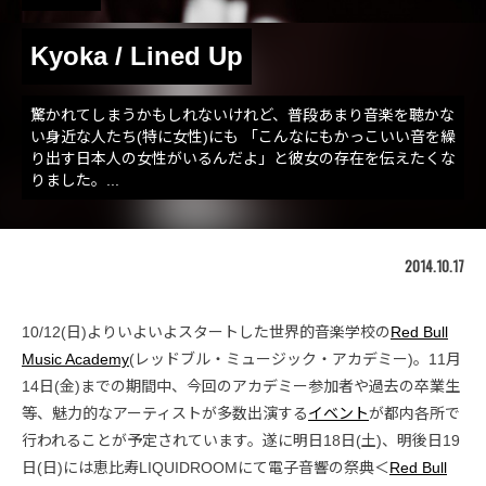
Kyoka / Lined Up
驚かれてしまうかもしれないけれど、普段あまり音楽を聴かな
い身近な人たち(特に女性)にも 「こんなにもかっこいい音を繰
り出す日本人の女性がいるんだよ」と彼女の存在を伝えたくな
りました。...
2014.10.17
10/12(日)よりいよいよスタートした世界的音楽学校の
Red Bull
Music Academy
(レッドブル・ミュージック・アカデミー)。11月
14日(金)までの期間中、今回のアカデミー参加者や過去の卒業生
等、魅力的なアーティストが多数出演する
イベント
が都内各所で
行われることが予定されています。遂に明日18日(土)、明後日19
日(日)には恵比寿LIQUIDROOMにて電子音響の祭典＜
Red Bull