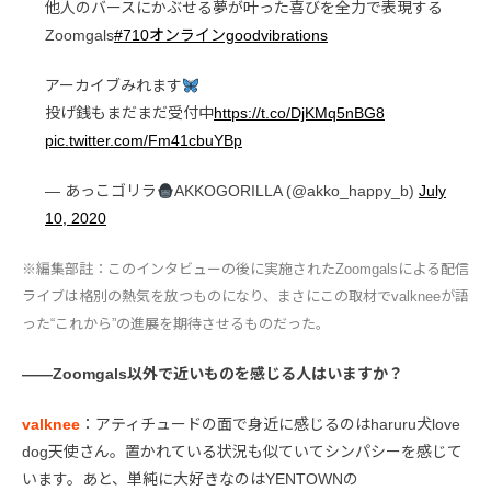
他人のバースにかぶせる夢が叶った喜びを全力で表現する
Zoomgals
#710オンラインgoodvibrations
アーカイブみれます
投げ銭もまだまだ受付中
https://t.co/DjKMq5nBG8
pic.twitter.com/Fm41cbuYBp
— あっこゴリラ
AKKOGORILLA (@akko_happy_b)
July
10, 2020
※編集部註：このインタビューの後に実施されたZoomgalsによる配信
ライブは格別の熱気を放つものになり、まさにこの取材でvalkneeが語
った“これから”の進展を期待させるものだった。
――Zoomgals以外で近いものを感じる人はいますか？
valknee
：アティチュードの面で身近に感じるのはharuru犬love
dog天使さん。置かれている状況も似ていてシンパシーを感じて
います。あと、単純に大好きなのはYENTOWNの