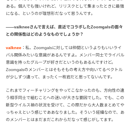
ある。個人でも強いけれど、リリスクとして集まったときに最強
になる、というのが理想形だなって思うんです。
――valkneeさんで言えば、直近でコラボしたZoomgalsの面々
との関係性はどのようなものでしょうか？
valknee
：私、Zoomgalsに対しては仲間というよりもいいライ
バル関係みたいな意識があるんですよ。メンバー同士でライバル
意識を持ったグループが好きだというのもあるんですけど。
Zoomgalsのメンバーとはそもそもの考え方や向いてるベクトル
が少しずつ違って、まったく一枚岩だと思ってないんです。
これまでフィーチャリングをやってこなかったのも、方向性の違
う相手同士で組むことへの迷いが大きな要因でした。でも、この
新型ウイルス禍の状況を受けて、この際だから大人数まとめてや
っちゃえという感じでああなりました。そういう経緯なので、あ
のメンバーとはまだまだこれからだなって感じがしてます。