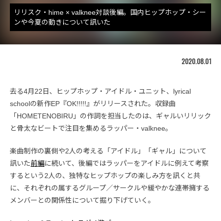
リリスク・hime × valknee対談後編。国内ヒップホップ・シー
ンや今夏の動きについて訊いた
2020.08.01
去る4月22日、ヒップホップ・アイドル・ユニット、lyrical
schoolの新作EP『OK!!!!!』がリリースされた。収録曲
「HOMETENOBIRU」の作詞を担当したのは、ギャルいリリック
と骨太なビートで注目を集めるラッパー・valknee。
楽曲制作の裏側や2人の考える「アイドル」「ギャル」について
訊いた
前編
に続いて、後編ではラッパーをアイドルに例えて考察
するという2人の、独特なヒップホップの楽しみ方を訊くと共
に、それぞれの属するグループ／サークルや緩やかな連帯擁する
メンバーとの関係性について掘り下げていく。