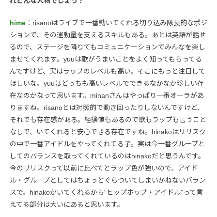
れどんな人物でしょう？
hime
：risanoはライブで一番動いてくれる切り込み隊長的なポジ
ションで、その運動量を支えるスキルもある。あとは英語が話せ
るので、ステージを降りてもコミュニケーションでみんなを楽し
ませてくれます。yuuは歌がうまいことをよく知ってもらってる
んですけど、実はラップのレベルも高い。そこにもっと注目して
ほしいな。yuuはどっちも高いレベルでできるなかなか珍しい存
在なのかなって思います。minanさんはやっぱり一番オーラがあ
りますね。risanoとは対照的で動き回ったりしないんですけど、
それでも存在感がある。経験値もあるので歌もラップも言うこと
なしで、いてくれると安心できる存在ですね。hinakoはリリスク
の中で一番アイドルをやってくれてる子。実は今一番グループと
してのバランスを取ってくれているのはhinakoだと思うんです。
今のリリスクって以前に比べてとラップ色が強いので、アイド
ル・グループとしてはちょっとぐらついてしまいかねないバラン
スで。hinakoがいてくれるから“ヒップホップ・アイドル”って言
えてる部分は大いにあると思います。