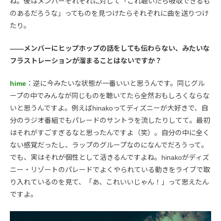
ね。後はメンバーそれぞれに対して「これ聴いたら吸収できるも
のあるだろうな」ってものを見つけたらそれぞれに曲を送りつけ
たり。
――メンバーにヒップホップの話をしても伝わらない、みたいな
フラストレーションが溜まることはないですか？
hime
：逆に今みたいな状態が一番いいと思うんです。同じグル
ープの中でみんなが同じものを聴いてたら全然おもしろくならな
いと思うんですよ。例えばhinakoってディズニーが大好きで、自
分のラジオ番組でもパレードのサントラを流したりしてて。最初
はそれがすごすぎるなと思ったんですよ（笑）。自分の中に全く
ない感覚だったし、ラップのグループなのになんでだろうって。
でも、実はそれが個性として活きるんですよね。hinakoがディズ
ニー・リゾートのパレードでよくやられている動きをライブで取
り入れているのを見て、「あ、これいいじゃん！」って思えたん
ですよ。