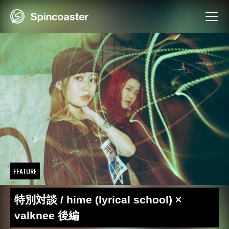
Skip
to
content
FEATURE
特別対談 / hime (lyrical school) ×
valknee 後編