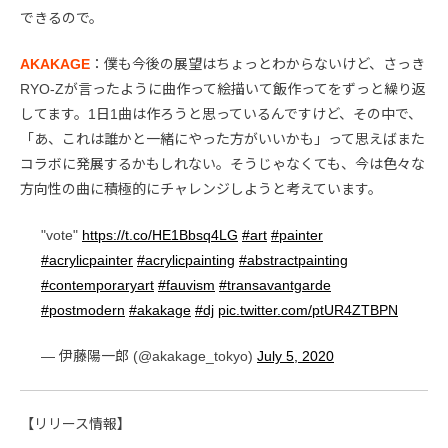
できるので。
AKAKAGE
：僕も今後の展望はちょっとわからないけど、さっき
RYO-Zが言ったように曲作って絵描いて飯作ってをずっと繰り返
してます。1日1曲は作ろうと思っているんですけど、その中で、
「あ、これは誰かと一緒にやった方がいいかも」って思えばまた
コラボに発展するかもしれない。そうじゃなくても、今は色々な
方向性の曲に積極的にチャレンジしようと考えています。
"vote"
https://t.co/HE1Bbsq4LG
#art
#painter
#acrylicpainter
#acrylicpainting
#abstractpainting
#contemporaryart
#fauvism
#transavantgarde
#postmodern
#akakage
#dj
pic.twitter.com/ptUR4ZTBPN
— 伊藤陽一郎 (@akakage_tokyo)
July 5, 2020
【リリース情報】