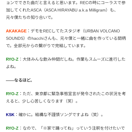
ョンでできた曲だと言えると思います。RECの時にコーラスで参
加してくれたASCA（ASCA HIRAYABU a.k.a Milligram）も、
元々僕たちの知り合いで。
AKAKAGE
：デモをRECしてたスタジオ（URBAN VOLCANO
SOUNDS）のhacchiさんも、元々僕と一緒に曲を作っている間柄
で。全部元からの繋がりで完結しています。
RYO-Z
：大体みんな飲み仲間だしね。作業もスムーズに進行した
よね。
――なるほど。
RYO-Z
：ただ、東京都に緊急事態宣言が発令されたこの状況を考
えると、少し心苦しくなります（笑）。
KSK
：確かに。結構な不謹慎ソングですよね（笑）。
RYO-Z
：なので、「※家で踊ってね」っていう注釈を付けたいで