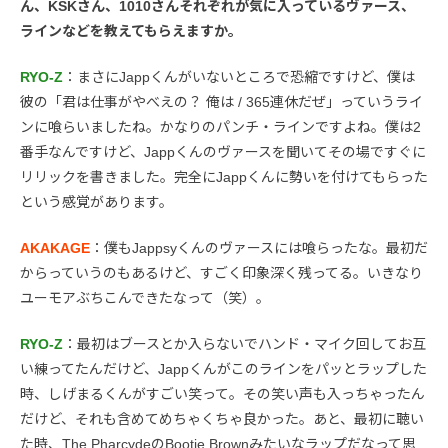
ん、KSKさん、1010さんそれぞれが気に入っているヴァース、
ラインなどを教えてもらえますか。
RYO-Z
：まさにJappくんがいないところで恐縮ですけど、僕は
彼の「君は仕事がやべえの？ 俺は / 365連休だぜ」っていうライ
ンに喰らいましたね。かなりのパンチ・ラインですよね。僕は2
番手なんですけど、Jappくんのヴァースを聞いてその場ですぐに
リリックを書きました。完全にJappくんに勢いを付けてもらった
という感覚があります。
AKAKAGE
：僕もJappsyくんのヴァースには喰らったな。最初だ
からっていうのもあるけど、すごく印象深く残ってる。いきなり
ユーモアぶちこんできたなって（笑）。
RYO-Z
：最初はブースとか入らないでハンド・マイク回してお互
い練ってたんだけど、Jappくんがこのラインをパッとラップした
時、しげまるくんがすごい笑って。その笑い声も入っちゃったん
だけど、それも含めてめちゃくちゃ良かった。あと、最初に聴い
た時、The PharcydeのBootie Brownみたいなラップだなって思