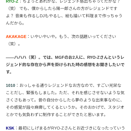
RYO-Z
：ちょっとあれかな、レジェンド感出ちゃってたかな？
（笑） でも、僕からしたら陽一郎さんの方がレジェンドです
よ？ 音楽も作るしDJもやるし、絵も描いて料理まで作っちゃう
んだから。
AKAKAGE
：いやいやいや。もう、次の話題いってください
（笑）。
――ハハハ（笑）。では、MGFのお2人に、RYO-Zさんというレ
ジェンド的な存在から声を掛けられた時の感想をお聞きしたいで
す。
1010
：おっしゃる通りレジェンドなお方なので、すごい光栄な
ことだし、緊張もしました。ただ、それを感じさせないような気
さくさもあって。昔の自分からしたら夢のような出来事なのに、
その感覚が段々麻痺してくるというか。そのおかげで、スタジオ
とかでも気負わずに制作することができたと思います。
KSK
：最初にしげまるがRYO-Zさんとお近づきになったっていう