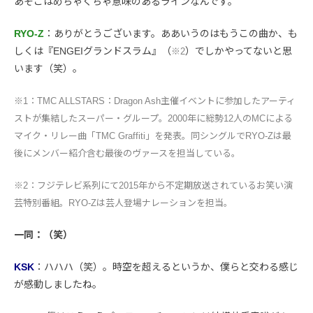
あそこはめちゃくちゃ意味のあるラインなんです。
RYO-Z
：ありがとうございます。ああいうのはもうこの曲か、も
しくは『ENGEIグランドスラム』（
）でしかやってないと思
※2
います（笑）。
※1：TMC ALLSTARS：Dragon Ash主催イベントに参加したアーティ
ストが集結したスーパー・グループ。2000年に総勢12人のMCによる
マイク・リレー曲「TMC Graffiti」を発表。同シングルでRYO-Zは最
後にメンバー紹介含む最後のヴァースを担当している。
※2：フジテレビ系列にて2015年から不定期放送されているお笑い演
芸特別番組。RYO-Zは芸人登場ナレーションを担当。
一同：（笑）
KSK
：ハハハ（笑）。時空を超えるというか、僕らと交わる感じ
が感動しましたね。