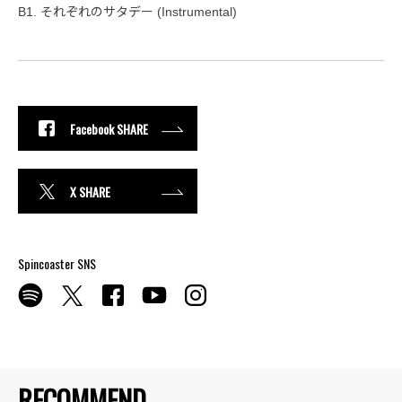
B1. それぞれのサタデー (Instrumental)
Facebook SHARE
X SHARE
Spincoaster SNS
RECOMMEND