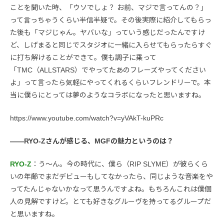
ことを聞いた時、「ウソでしょ？ お前、マジで言ってんの？」
って言っちゃうくらい半信半疑で。その後実際に紹介してもらっ
た後も「マジじゃん。ヤバいな」っていう感じだったんですけ
ど、しげまると同じでスタジオに一緒に入らせてもらったらすぐ
に打ち解けることができて。僕も調子に乗って
「TMC（ALLSTARS）でやってたあのフレーズやってください
よ」って言ったら気軽にやってくれるくらいフレンドリーで。本
当に僕らにとっては夢のようなコラボになったと思いますね。
https://www.youtube.com/watch?v=yVAkT-kuPRc
――RYO-Zさんが感じる、MGFの魅力というのは？
RYO-Z
：う〜ん。今の時代に、僕ら（RIP SLYME）が彼らくら
いの年齢でまだデビューもしてなかったら、同じような音楽をや
ってたんじゃないかなって思うんですよね。もちろんこれは僕個
人の見解ですけど。とても好きなグルーヴを持ってるグループだ
と思いますね。