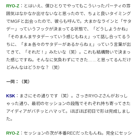
RYO-Z
：とはいえ、僕ひとりでやってもこういったパーティの雰
囲気はなかなか出せないなと思ったので、ちょと良いタイミング
でMGFと出会ったので、彼らも呼んで。大まかなラインと「サタ
デー」っていうフックが決まってる状態で、「どうしようかね」
「そのまんまサタデーっていう感じもねぇ」って話し合ってるう
ちに、「まぁ各々のサタデーがあるからねぇ」っていう言葉が出
てきて、「それだ！」みたいな（笑）。これも結構勢いで決まっ
た感じですね。そんなに気負わずにできた……と思ってるんだけ
どみんなはどうかな？（笑）
一同：（笑）
KSK
：まさにその通りです（笑）。さっきRYO-Zさんがおっし
ゃった通り、最初のセッションの段階でそれぞれ持ち寄ってきた
アイディアがバチッとハマって。ほぼほぼ初日で形は完成しまし
た。
RYO-Z
：セッションの次が本番RECだったもんね。完全にセッシ