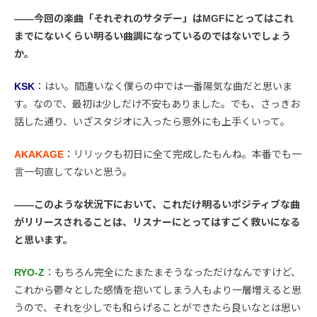
――今回の楽曲「それぞれのサタデー」はMGFにとってはこれ
までにないくらい明るい曲調になっているのではないでしょう
か。
KSK
：はい。間違いなく僕らの中では一番陽気な曲だと思いま
す。なので、最初は少しだけ不安もありました。でも、さっきお
話した通り、いざスタジオに入ったら意外にも上手くいって。
AKAKAGE
：リリックも初日に全て完成したもんね。本番でも一
言一句直してないと思う。
――このような状況下において、これだけ明るいポジティブな曲
がリリースされることは、リスナーにとってはすごく救いになる
と思います。
RYO-Z
：もちろん完全にたまたまそうなっただけなんですけど、
これから鬱々とした感情を抱いてしまう人もより一層増えると思
うので、それを少しでも和らげることができたら良いなとは思い