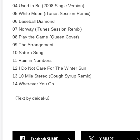
04 Used to Be (2008 Single Version)
05 White Moon (iTunes Session Remix)
06 Baseball Diamond
07 Norway (iTunes Session Remix)
08 Play the Game (Queen Cover)
09 The Arrangement
10 Saturn Song
11 Rain in Numbers
12 I Do Not Care For The Winter Sun
13 10 Mile Stereo (Cough Syrup Remix)
14 Wherever You Go
（Text by deidaku）
Facebook SHARE
X SHARE