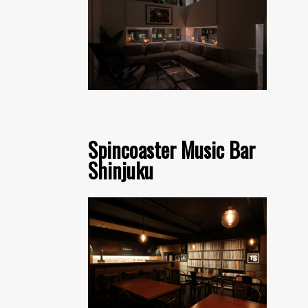
Spincoaster Music Bar
Shinjuku