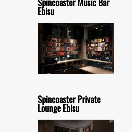
Spincoaster Music Bar
Ebisu
Spincoaster Private
Lounge Ebisu