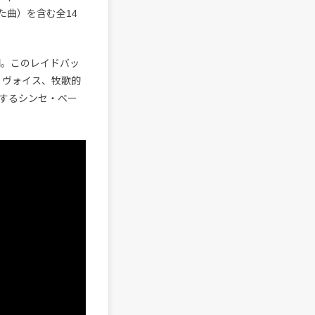
生まれた曲）を含む全14
開。このレイドバッ
キー・ヴォイス、牧歌的
するシンセ・ベー