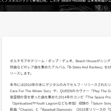
ノスタルジックで夢見心地、これぞ”Beach House節”な未発表曲が
ボルチモアのドリーム・ポップ・デュオ、Beach Houseがシン
供曲などのレア曲を集めたアルバム『B-Sides And Rarities』
リースします。
本作には2010年の末にデジタルのみでセルフ・リリースされたシング
Care For The Winter Sun」や、QUEENのカヴァー「Play Th
宙空間の音を使った曲を集めた2014年のコンピ『The Space Proj
（SpiritualizedやYouth Lagoonなども参加）収録の「Saturn
新曲「Chariot」と「Baseball Diamond」（2015年リリースの『De