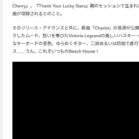
Cherry』、『Thank Your Lucky Stars』期のセッションで
曲が収録されるとのこと。
そのリリース・アナウンスと共に、新曲「Chariot」の音源が公
クしたムード、愁いを帯びたVictoria Legrandの美しいハス
なキーボードの音色、ゆらめくギター、二拍あるいは四拍で進行
ス……うん、これぞいつものBeach House！