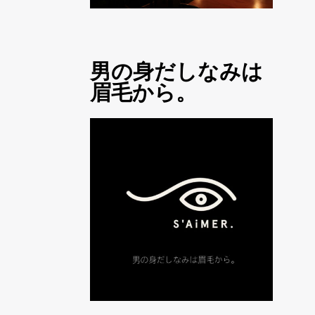
男の身だしなみは
眉毛から。