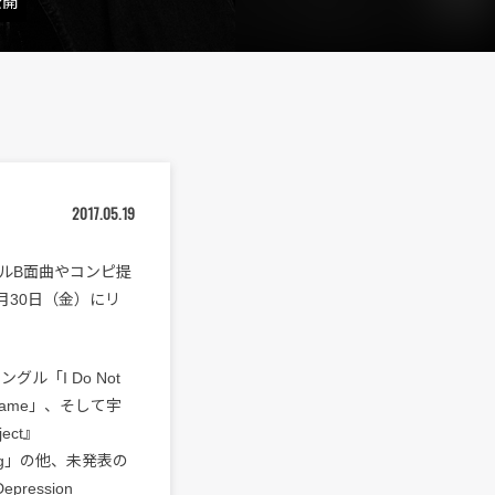
公開
2017.05.19
グルB面曲やコンピ提
を6月30日（金）にリ
ル「I Do Not
e Game」、そして宇
ect』
 Song」の他、未発表の
pression