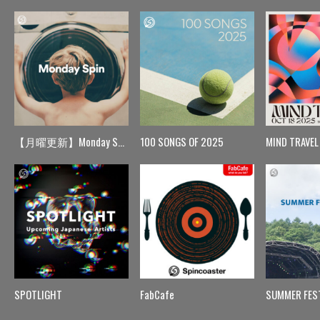
【月曜更新】Monday Spin
100 SONGS OF 2025
MIND TRAVEL
SPOTLIGHT
FabCafe
SUMMER FES