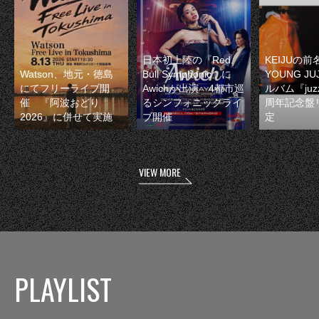
日本初上陸の『Red
KEIJUの
Watson、地元・徳島
Bull Symphonic』に
YOUNG JU
にてフリーライブ開
Awichが出演 4都市巡
ルバム『juzz
催 『阿波おどり
るシンフォニックライ
周年記念盤
2026』に併せて実施
ブ開催
定
VIEW MORE
PLAYLIST