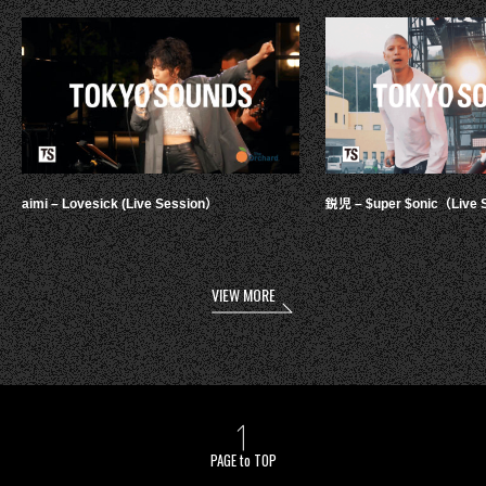
aimi – Lovesick (Live Session）
鋭児 – $uper $onic（Live 
VIEW MORE
PAGE to TOP