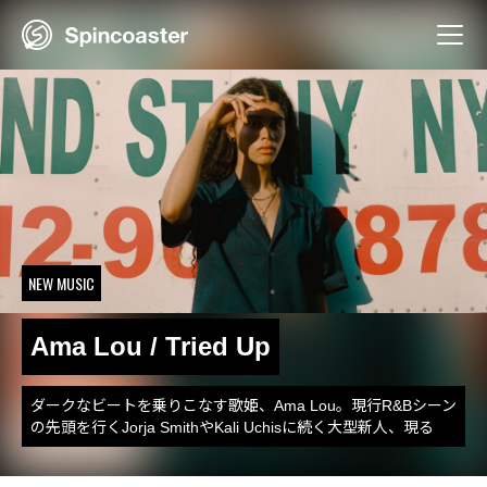
Skip
to
content
NEW MUSIC
Ama Lou / Tried Up
ダークなビートを乗りこなす歌姫、Ama Lou。現行R&Bシーン
の先頭を行くJorja SmithやKali Uchisに続く大型新人、現る