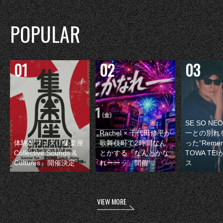
POPULAR
SE SO N
Rachel × 千代田修平が
一との別れ
体験型フェス『集楽座
歌舞伎町で2時間なん
った“Remem
Collective Sounds &
とかする『なんとかな
TOWA TE
Cultures』開催決定
れーーッ』開催
ス
VIEW MORE