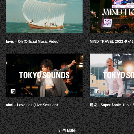
luvis – Oh (Official Music Video)
MIND TRAVEL 2023 
aimi – Lovesick (Live Session）
鋭児 – $uper $onic（Live 
VIEW MORE