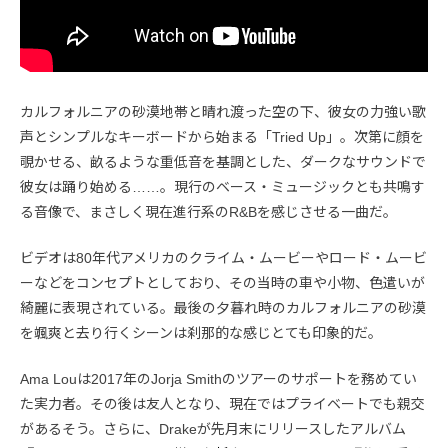
カルフォルニアの砂漠地帯と晴れ渡った空の下、彼女の力強い歌
声とシンプルなキーボードから始まる「Tried Up」。次第に顔を
覗かせる、畝るような重低音を基調とした、ダークなサウンドで
彼女は踊り始める……。現行のベース・ミュージックとも共鳴す
る音像で、まさしく現在進行系のR&Bを感じさせる一曲だ。
ビデオは80年代アメリカのクライム・ムービーやロード・ムービ
ーなどをコンセプトとしており、その当時の車や小物、色遣いが
綺麗に表現されている。最後の夕暮れ時のカルフォルニアの砂漠
を颯爽と去り行くシーンは刹那的な感じとても印象的だ。
Ama Louは2017年のJorja Smithのツアーのサポートを務めてい
た実力者。その後は友人となり、現在ではプライベートでも親交
があるそう。さらに、Drakeが先月末にリリースしたアルバム