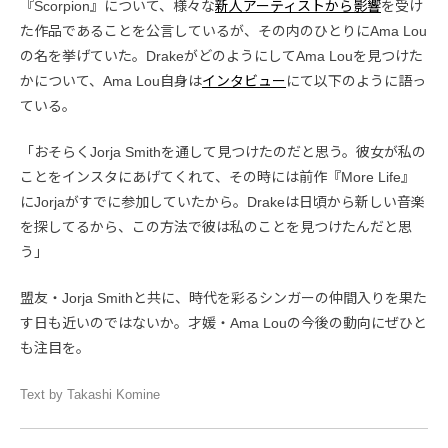
『Scorpion』について、様々な
新人アーティストから影響
を受け
た作品であることを公言しているが、その内のひとりにAma Lou
の名を挙げていた。DrakeがどのようにしてAma Louを見つけた
かについて、Ama Lou自身は
インタビュー
にて以下のように語っ
ている。
「おそらくJorja Smithを通して見つけたのだと思う。彼女が私の
ことをインスタにあげてくれて、その時には前作『More Life』
にJorjaがすでに参加していたから。Drakeは日頃から新しい音楽
を探してるから、この方法で彼は私のことを見つけたんだと思
う」
盟友・Jorja Smithと共に、時代を彩るシンガーの仲間入りを果た
す日も近いのではないか。才媛・Ama Louの今後の動向にぜひと
も注目を。
Text by Takashi Komine