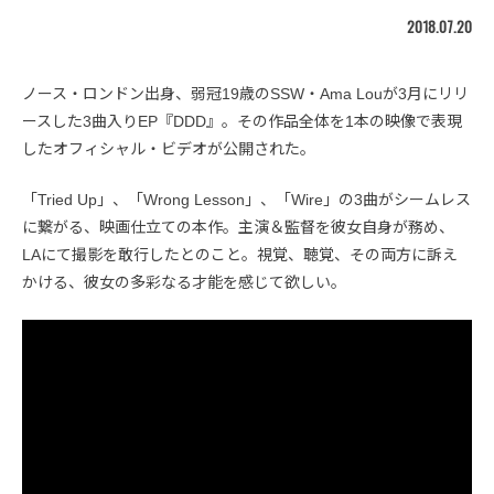
2018.07.20
ノース・ロンドン出身、弱冠19歳のSSW・Ama Louが3月にリリ
ースした3曲入りEP『DDD』。その作品全体を1本の映像で表現
したオフィシャル・ビデオが公開された。
「Tried Up」、「Wrong Lesson」、「Wire」の3曲がシームレス
に繋がる、映画仕立ての本作。主演＆監督を彼女自身が務め、
LAにて撮影を敢行したとのこと。視覚、聴覚、その両方に訴え
かける、彼女の多彩なる才能を感じて欲しい。