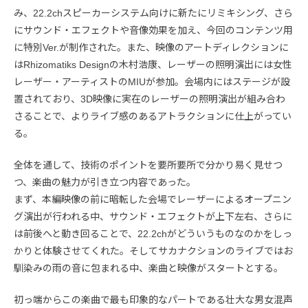
み、22.2chスピーカーシステム向けに新たにリミキシング、さら
にサウンド・エフェクトや音像効果を加え、今回のコンテンツ用
に特別Ver.が制作された。また、映像のアートディレクションに
はRhizomatiks Designの木村浩康、レーザーの照明演出には女性
レーザー・アーティストのMIUが参加。会場内にはステージが設
置されており、3D映像に実在のレーザーの照明演出が組み合わ
さることで、よりライブ感のあるアトラクションに仕上がってい
る。
全体を通して、技術のポイントを要所要所で分かり易く見せつ
つ、楽曲の魅力が引き立つ内容であった。
まず、本編映像の前に暗転した会場でレーザーによるオープニン
グ演出が行われる中、サウンド・エフェクトが上下左右、さらに
は前後へと動き回ることで、22.2chがどういうものなのかをしっ
かりと体験させてくれた。そしてサカナクションのライブではお
馴染みの雨の音に包まれる中、楽曲と映像がスタートとする。
初っ端からこの楽曲で最も印象的なパートである壮大な男女混声