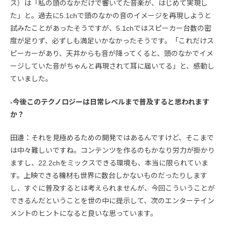
ス）は「私の頭のなかだけで響いてた音楽が、はじめて実現し
た」と。過去に5.1chで頭のなかの音のイメージを再現しようと
試みたことがあったそうですが、5.1chではスピーカー台数の密
度が足りず、必ずしも満足いかなかったそうです。「これだけス
ピーカーがあり、天井からも音が降ってくると、頭のなかでイメ
ージしていた音がちゃんと再現されて耳に届いてる」と、感動し
ていました。
-今後このテクノロジーは日常レベルまで普及すると思われます
か？
田邊：それを見極めるための開発ではあるんですけど、そこまで
は中々難しいですね。コンテンツを作るのもかなり労力が掛かり
ますし、22.2chをミックスできる環境も、本当に限られていま
す。上映できる機材も世界に数台しかないものだったりします
し、すぐに普及するとは考えられませんが、今回こういうことが
できるんだということを世の中に提示して、次のエンターテイン
メントのヒントになると良いな思っています。