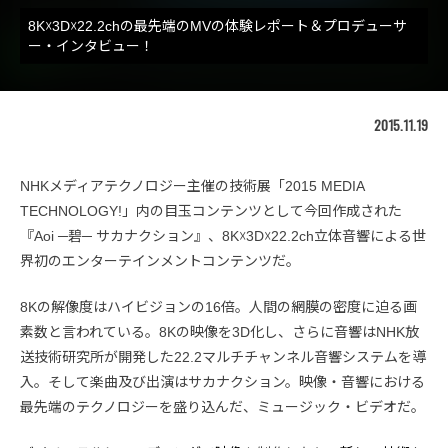
8K☓3D☓22.2chの最先端のMVの体験レポート＆プロデューサ
ー・インタビュー！
2015.11.19
NHKメディアテクノロジー主催の技術展「2015 MEDIA
TECHNOLOGY!」内の目玉コンテンツとして今回作成された
『Aoi ─碧─ サカナクション』、8K☓3D☓22.2ch立体音響による世
界初のエンターテインメントコンテンツだ。
8Kの解像度はハイビジョンの16倍。人間の網膜の密度に迫る画
素数と言われている。8Kの映像を3D化し、さらに音響はNHK放
送技術研究所が開発した22.2マルチチャンネル音響システムを導
入。そして楽曲及び出演はサカナクション。映像・音響における
最先端のテクノロジーを盛り込んだ、ミュージック・ビデオだ。