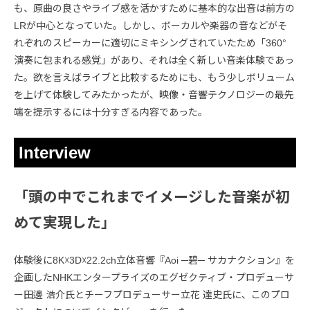
も、原曲の良さやライブ感を活かすために基本的な出音は前方の
LRが中心となっていた。しかし、ボーカルや楽器の音などがそ
れぞれのスピーカーに適切にミキシングされていたため「360°
演奏に包まれる感覚」があり、それは全く新しい音楽体験であっ
た。欲を言えばライブと比較するためにも、もう少しボリューム
を上げて体験してみたかったが、映像・音響テクノロジーの最先
端を提示するには十分すぎる内容であった。
Interview
「頭の中でこれまでイメージした音楽が初
めて実現した」
体験後に8K☓3D☓22.2ch立体音響『Aoi ─碧─ サカナクション』を
企画したNHKエンタープライズのエグゼクティブ・プロデューサ
ー田邊 浩介氏とチーフプロデューサー立花 達史氏に、このプロ