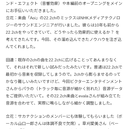
ンド・エフェクト（音響効果）や本編前のオープニングをメイン
にお手伝いいただきました。
立花：楽曲「Aoi」の22.2chのミックスはNHKメディアテクノロ
ジーのサウンドエンジニアが行いました。彼らは10年も前から
22.2chをやってきていて、どうやったら効果的に使えるか？ を
考えてきたんです。今回、その溜め込んできたノウハウを注ぎ込
んでくれました。
田邊：既存の2chの曲を22.2chに広げることってあんまりなく
て、それはそれで新しい試みだったみたいです。普通は22.2chで
最初から音楽を収録してしまうので。2chから膨らませるのって
かなり難しいみたいですけど、今回ビクターエンタテインメント
さんからパラの（トラック毎に音源が細かく別れた）音源データ
をご提供いただいて。その22.2ch楽曲とevalaさんが組み立てた
音源を合わせて、実際に鳴らしながら細かく調整しました。
立花：サカナクションのメンバーにも体験してもらいました（ボ
ーカル山口一郎さんは体調不良で欠席）。草刈愛美さん（ベー