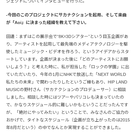
ジェクトについてインタビューを行った。
-今回のこのプロジェクトにサカナクションを起用、そして楽曲
が「Aoi」に決まった経緯を教えて下さい。
田邊：まずはこの展示会で“8K☓3Dシアター”という目玉企画があ
り、アーティストを起用して最先端のメディアテクノロジーを駆
使したミュージック・ビデオを作ろう、というアイデアからスタ
ートしています。企画が決まった後に「どのアーティストにお願
いしよう？」と考えた時に、私が担当した「ロックの学園」に出
ていただいたり、今年の1月にNHKで放送した「NEXT WORLD
私たちの未来」で関わったりしたというご縁もあり、HIP LAND
MUSICの野村さん（サカナクションのプロデューサー）に相談
しました。相談した時にはツアーやパリコレも決まっていたの
で、かなりスケジュール的に難しいかもということだったんです
が、「絶対にやってみたい」ということで、みなさんのご協力の
おかげで、タイトなスケジュール（企画が立ち上がったのは2015
年8月だという）の中でなんとか実現することができました。