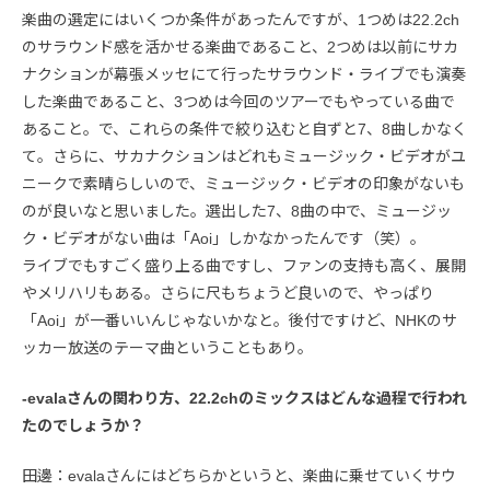
楽曲の選定にはいくつか条件があったんですが、1つめは22.2ch
のサラウンド感を活かせる楽曲であること、2つめは以前にサカ
ナクションが幕張メッセにて行ったサラウンド・ライブでも演奏
した楽曲であること、3つめは今回のツアーでもやっている曲で
あること。で、これらの条件で絞り込むと自ずと7、8曲しかなく
て。さらに、サカナクションはどれもミュージック・ビデオがユ
ニークで素晴らしいので、ミュージック・ビデオの印象がないも
のが良いなと思いました。選出した7、8曲の中で、ミュージッ
ク・ビデオがない曲は「Aoi」しかなかったんです（笑）。
ライブでもすごく盛り上る曲ですし、ファンの支持も高く、展開
やメリハリもある。さらに尺もちょうど良いので、やっぱり
「Aoi」が一番いいんじゃないかなと。後付ですけど、NHKのサ
ッカー放送のテーマ曲ということもあり。
-evalaさんの関わり方、22.2chのミックスはどんな過程で行われ
たのでしょうか？
田邊：evalaさんにはどちらかというと、楽曲に乗せていくサウ