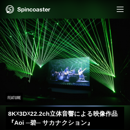
Skip
to
content
FEATURE
8K☓3D☓22.2ch立体音響による映像作品
『Aoi ─碧─ サカナクション』