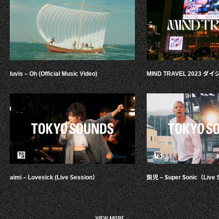
luvis – Oh (Official Music Video)
MIND TRAVEL 2023 
aimi – Lovesick (Live Session）
鋭児 – $uper $onic（Live 
VIEW MORE