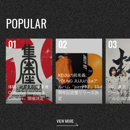
POPULAR
KEIJUの前名義、
YOUNG JUJUの1stア
体験型フェス『集楽座
ルバム『juzzy 92’』10
XG、東京
Collective Sounds &
周年記念盤リリース決
ワールドツ
Cultures』開催決定
定
ナル公演の
VIEW MORE