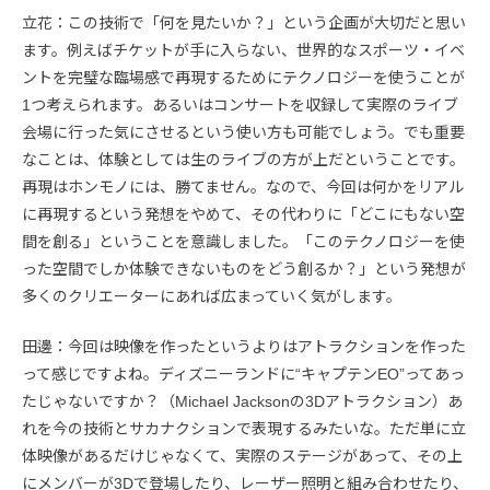
立花：この技術で「何を見たいか？」という企画が大切だと思い
ます。例えばチケットが手に入らない、世界的なスポーツ・イベ
ントを完璧な臨場感で再現するためにテクノロジーを使うことが
1つ考えられます。あるいはコンサートを収録して実際のライブ
会場に行った気にさせるという使い方も可能でしょう。でも重要
なことは、体験としては生のライブの方が上だということです。
再現はホンモノには、勝てません。なので、今回は何かをリアル
に再現するという発想をやめて、その代わりに「どこにもない空
間を創る」ということを意識しました。「このテクノロジーを使
った空間でしか体験できないものをどう創るか？」という発想が
多くのクリエーターにあれば広まっていく気がします。
田邊：今回は映像を作ったというよりはアトラクションを作った
って感じですよね。ディズニーランドに“キャプテンEO”ってあっ
たじゃないですか？（Michael Jacksonの3Dアトラクション）あ
れを今の技術とサカナクションで表現するみたいな。ただ単に立
体映像があるだけじゃなくて、実際のステージがあって、その上
にメンバーが3Dで登場したり、レーザー照明と組み合わせたり、