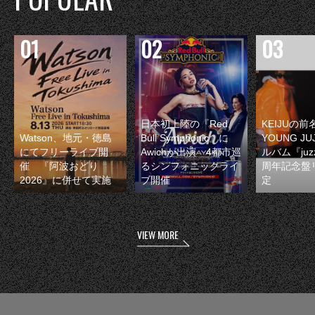
日本初上陸の『Red
KEIJUの
Watson、地元・徳島
Bull Symphonic』に
YOUNG JU
にてフリーライブ開
Awichが出演 4都市巡
ルバム『juzz
催 『阿波おどり
るシンフォニックライ
周年記念盤
2026』に併せて実施
ブ開催
定
VIEW MORE