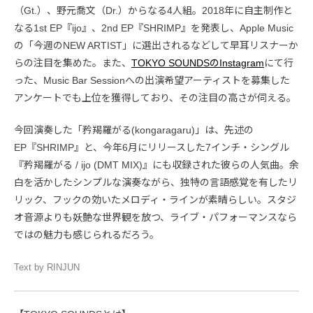
（Gt.）、野元喬文（Dr.）からなる4人組。2018年に自主制作と
なる1st EP『ijo』、2nd EP『SHRIMP』を発表し、Apple Music
の「今週のNEW ARTIST」に選出されるなどして早耳リスナーか
らの注目を集めた。また、
TOKYO SOUNDSのInstagram
にて行
った、Music Bar Sessionへの出演希望アーティストを募集した
アンケートでも上位を獲得しており、その注目の高さが伺える。
今回演奏した「矜羯羅がる(kongaragaru)」は、先述の
EP『SHRIMP』と、今年6月にリリースした7インチ・シングル
『矜羯羅がる / ijo (DMT MIX)』にも収録された彼らの人気曲。余
白を活かしたシンプルな演奏ながら、独特の言語感覚を有したリ
リック、フックの効いたメロディ・ラインが素晴らしい。スタジ
オ音源よりも妖艶な世界観を放つ、ライブ・パフォーマンスなら
ではの魅力も感じられるだろう。
Text by RINJUN