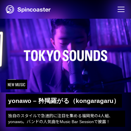
Skip
to
content
NEW MUSIC
yonawo – 矜羯羅がる（kongaragaru）
独自のスタイルで急速的に注目を集める福岡発の4人組、
yonawo。バンドの人気曲をMusic Bar Sessionで披露！