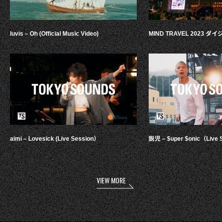
luvis – Oh (Official Music Video)
MIND TRAVEL 2023 
aimi – Lovesick (Live Session）
鋭児 – $uper $onic（Live 
VIEW MORE