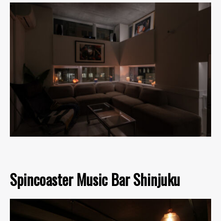
Spincoaster Music Bar Shinjuku