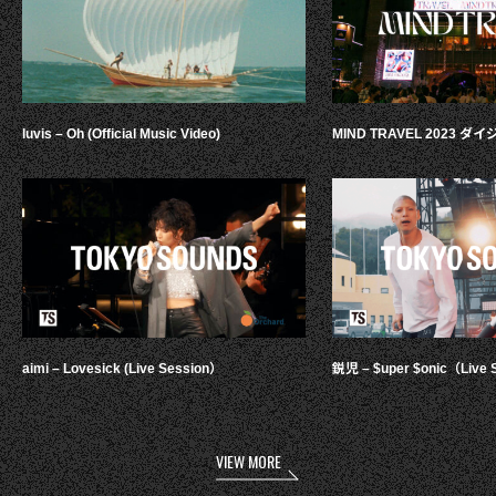
luvis – Oh (Official Music Video)
MIND TRAVEL 2023 
aimi – Lovesick (Live Session）
鋭児 – $uper $onic（Live 
VIEW MORE