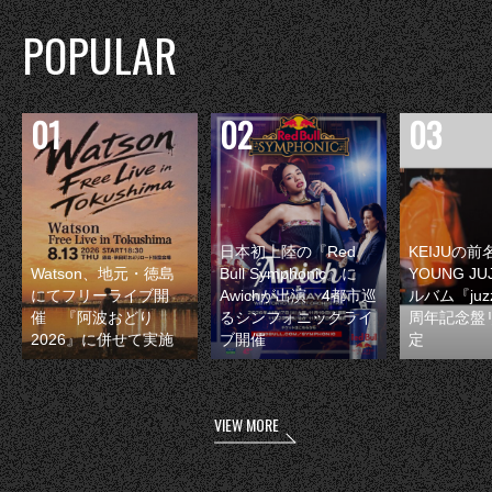
POPULAR
日本初上陸の『Red
KEIJUの
Watson、地元・徳島
Bull Symphonic』に
YOUNG JU
にてフリーライブ開
Awichが出演 4都市巡
ルバム『juzz
催 『阿波おどり
るシンフォニックライ
周年記念盤
2026』に併せて実施
ブ開催
定
VIEW MORE