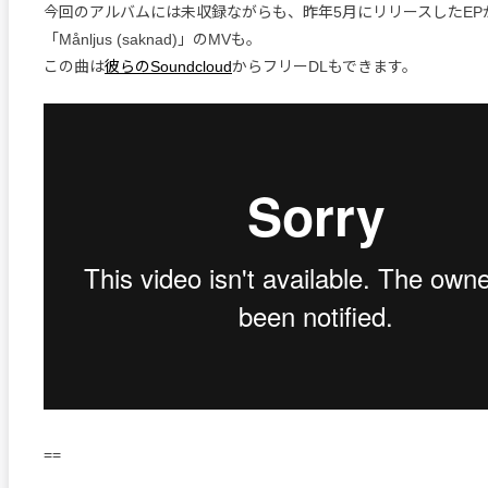
今回のアルバムには未収録ながらも、昨年5月にリリースしたEP
「Månljus (saknad)」のMVも。
この曲は
彼らのSoundcloud
からフリーDLもできます。
==