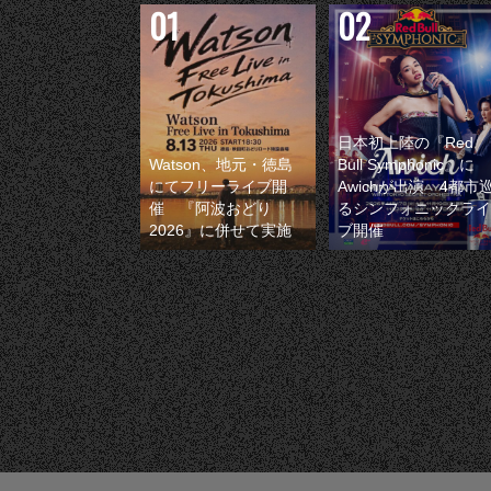
日本初上陸の『Red
Watson、地元・徳島
Bull Symphonic』に
にてフリーライブ開
Awichが出演 4都市
催 『阿波おどり
るシンフォニックライ
2026』に併せて実施
ブ開催