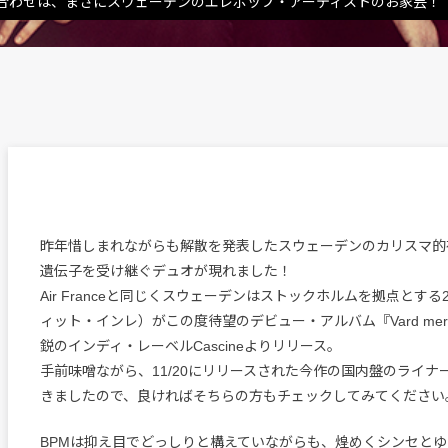
合わせは、まさにスウェーデンのエレポップ・アーティストのお家芸！
昨年惜しまれながらも解散を発表したスウェーデンのカリスマ的存在、A
遺伝子を受け継ぐデュオが現れました！
Air Franceと同じくスウェーデンはストックホルムを拠点とする2人組
ィット・インレ）がこの度待望のデビュー・アルバム『Vard mer a
鋭のインディ・レーベルCascineよりリリース。
手前味噌ながら、11/20にリリースされた今作の国内盤のライナ
きましたので、良ければそちらの方もチェックしてみてください
BPMは抑え目でどっしりと構えていながらも、煌めくシンセと