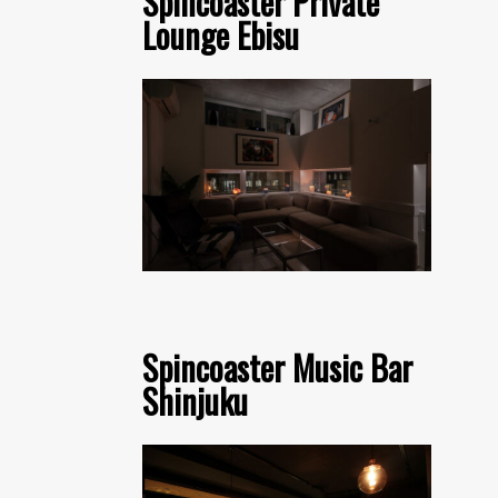
Spincoaster Private
Lounge Ebisu
Spincoaster Music Bar
Shinjuku