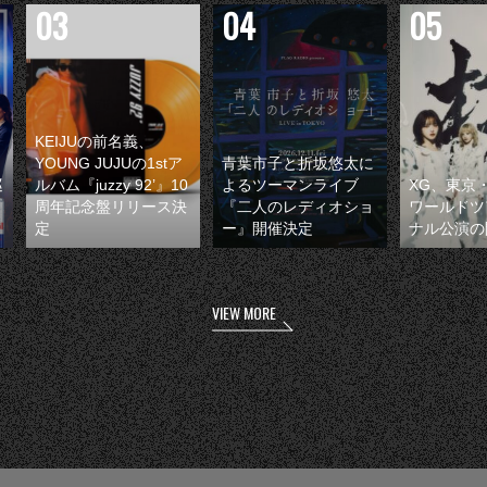
KEIJUの前名義、
YOUNG JUJUの1stア
青葉市子と折坂悠太に
巡
ルバム『juzzy 92’』10
よるツーマンライブ
XG、東京
周年記念盤リリース決
『二人のレディオショ
ワールドツ
定
ー』開催決定
ナル公演の
VIEW MORE