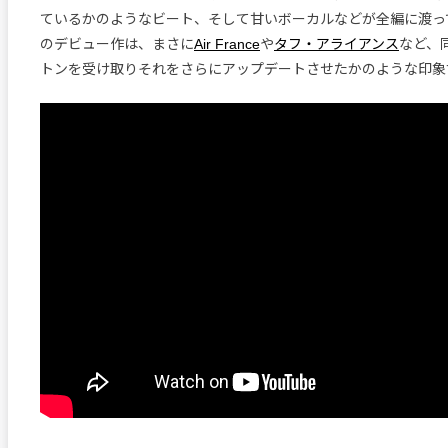
ているかのようなビート、そして甘いボーカルなどが全編に渡っ
のデビュー作は、まさに
Air France
や
タフ・アライアンス
など、
トンを受け取りそれをさらにアップデートさせたかのような印象