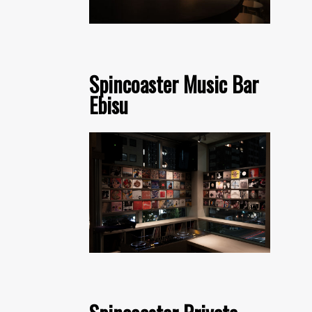
Spincoaster Music Bar
Ebisu