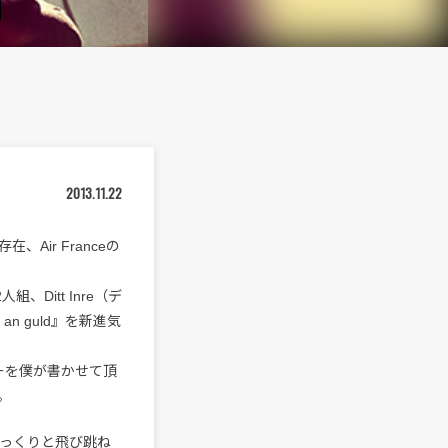
2013.11.22
ir Franceの
、Ditt Inre（デ
n guld』を新進気
ーを僕が書かせて頂
。
ゆっくりと飛び跳ね