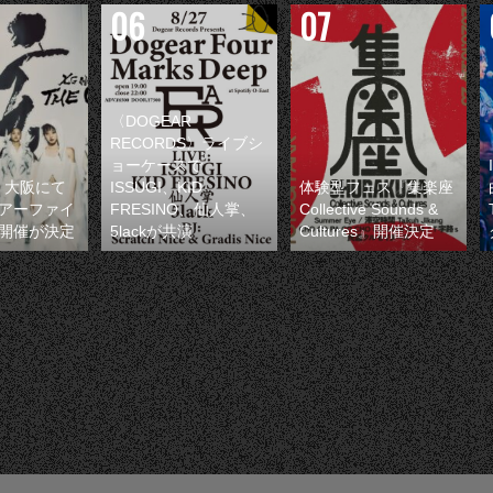
〈DOGEAR
RECORDS〉ライブシ
ョーケースで
・大阪にて
ISSUGI、KID
体験型フェス『集楽座
アーファイ
FRESINO、仙人掌、
Collective Sounds &
開催が決定
5lackが共演
Cultures』開催決定