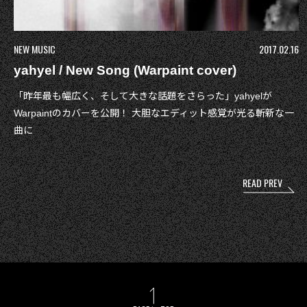
NEW MUSIC
2017.02.16
yahyel / New Song (Warpaint cover)
「昨年最も幅広く、そして大きな話題をさらった」yahyelが
Warpaintのカバーを公開！ 大胆なエディット感覚が光る斬新な一
曲に
投
READ PREV
稿
ナ
ビ
ゲ
ー
シ
ョ
ン