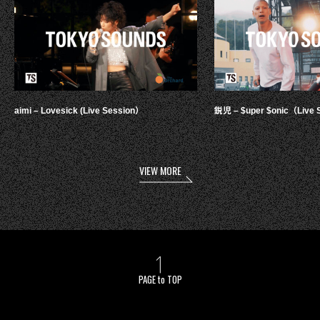
aimi – Lovesick (Live Session）
鋭児 – $uper $onic（Live 
VIEW MORE
PAGE to TOP