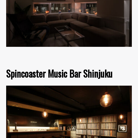
Spincoaster Music Bar Shinjuku