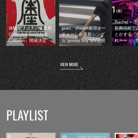
Rachel 
体験型フェス『集楽座
jjean、sheidAをフィー
歌舞伎町で
Collective Sounds &
チャーした最新シング
とかする『
Cultures』開催決定
ル“gossip boy”MV公開
れーーッ』
VIEW MORE
PLAYLIST