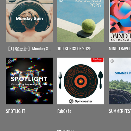
【月曜更新】Monday Spin
100 SONGS OF 2025
MIND TRAVEL
SPOTLIGHT
FabCafe
SUMMER FES