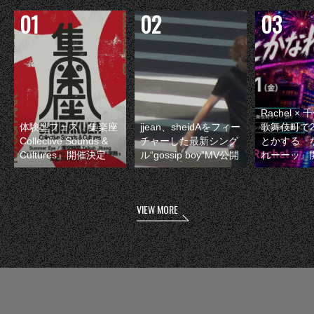
Rachel 
体験型フェス『集楽座
jjean、sheidAをフィー
歌舞伎町で
Collective Sounds &
チャーした最新シング
とかする『
Cultures』開催決定
ル“gossip boy”MV公開
れーーッ』
VIEW MORE