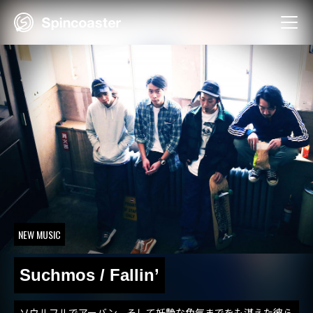
Skip
to
content
NEW MUSIC
Suchmos / Fallin’
ソウルフルでアーバン。そして妖艶な色気までをも湛えた彼ら