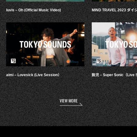
luvis – Oh (Official Music Video)
MIND TRAVEL 2023 
aimi – Lovesick (Live Session）
鋭児 – $uper $onic（Live 
VIEW MORE