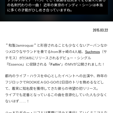
の名刺代わりの一曲！ 近年の東京のインディ・シーンは本当
に多くの才能がひしめき合っていますね。
2015.03.22
＂和製Jamiroquai＂と形容されることも少なくないアーバンなか
つメロウなサウンドを奏でるfrom茅ヶ崎の4人組、
Suchmos
（サ
チモス）が4/8にリリースされるデビュー・シングル
『Essence』に収録される「
Fallin’
」のMVが公開されました！
都内のライブ・ハウスを中心としたイベントへの出演や、昨年の
フジロックでROOKIE A GO-GOの2日目のトリを務めるなどし
て、着実に知名度を獲得してきた彼らの待望の初リリース。
ライブでも定番となっているこの曲を音源化していた人も少なく
ないはず……！
ハードなギター・リフとは裏腹に淡々と進行していくミニマルな