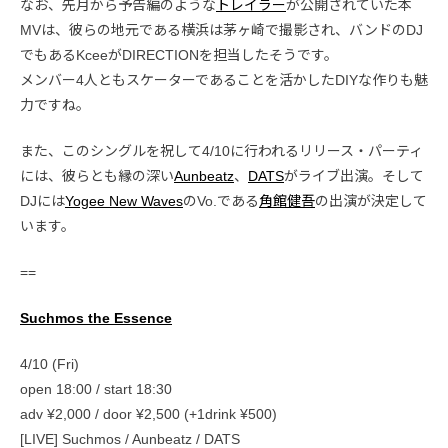
なお、先月から予告編のような
トレイラー
が公開されていた本
MVは、彼らの地元である横浜は茅ヶ崎で撮影され、バンドのDJ
でもあるKceeがDIRECTIONを担当したそうです。
メンバー4人ともスケーターであることを活かしたDIYな作りも魅
力ですね。
また、このシングルを祝して4/10に行われるリリース・パーティ
には、彼らとも縁の深い
Aunbeatz
、
DATS
がライブ出演。そして
DJには
Yogee New Waves
のVo.である
角館健吾
の出演が決定して
います。
==
Suchmos the Essence
4/10 (Fri)
open 18:00 / start 18:30
adv ¥2,000 / door ¥2,500 (+1drink ¥500)
[LIVE] Suchmos / Aunbeatz / DATS