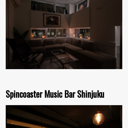
Spincoaster Music Bar Shinjuku