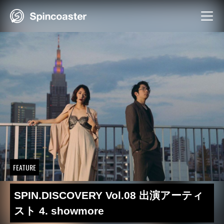
Skip
to
content
FEATURE
SPIN.DISCOVERY Vol.08 出演アーティ
スト 4. showmore