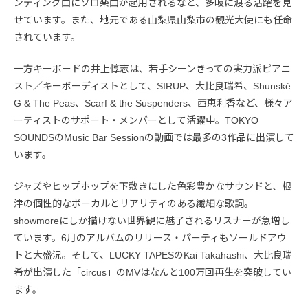
ンディング曲にソロ楽曲が起用されるなど、多岐に渡る活躍を見
せています。また、地元である山梨県山梨市の観光大使にも任命
されています。
一方キーボードの井上惇志は、若手シーンきっての実力派ピアニ
スト／キーボーディストとして、SIRUP、大比良瑞希、Shunské
G & The Peas、Scarf & the Suspenders、西恵利香など、様々ア
ーティストのサポート・メンバーとして活躍中。TOKYO
SOUNDSのMusic Bar Sessionの動画では最多の3作品に出演して
います。
ジャズやヒップホップを下敷きにした色彩豊かなサウンドと、根
津の個性的なボーカルとリアリティのある繊細な歌詞。
showmoreにしか描けない世界観に魅了されるリスナーが急増し
ています。6月のアルバムのリリース・パーティもソールドアウ
トと大盛況。そして、LUCKY TAPESのKai Takahashi、大比良瑞
希が出演した「circus」のMVはなんと100万回再生を突破してい
ます。