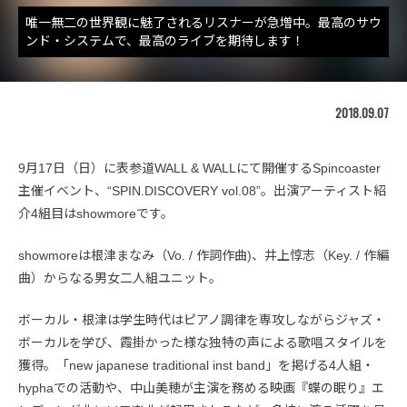
唯一無二の世界観に魅了されるリスナーが急増中。最高のサウ
ンド・システムで、最高のライブを期待します！
2018.09.07
9月17日（日）に表参道WALL & WALLにて開催するSpincoaster
主催イベント、“SPIN.DISCOVERY vol.08”。出演アーティスト紹
介4組目はshowmoreです。
showmoreは根津まなみ（Vo. / 作詞作曲)、井上惇志（Key. / 作編
曲）からなる男女二人組ユニット。
ボーカル・根津は学生時代はピアノ調律を専攻しながらジャズ・
ボーカルを学び、霞掛かった様な独特の声による歌唱スタイルを
獲得。「new japanese traditional inst band」を掲げる4人組・
hyphaでの活動や、中山美穂が主演を務める映画『蝶の眠り』エ