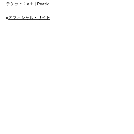
チケット：
e＋
|
Peatix
■
オフィシャル・サイト