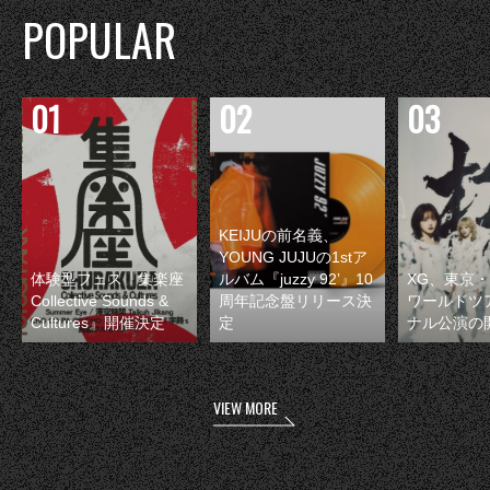
POPULAR
KEIJUの前名義、
YOUNG JUJUの1stア
体験型フェス『集楽座
ルバム『juzzy 92’』10
XG、東京
Collective Sounds &
周年記念盤リリース決
ワールドツ
Cultures』開催決定
定
ナル公演の
VIEW MORE