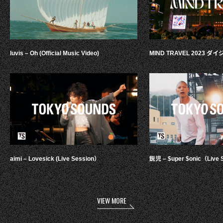
luvis – Oh (Official Music Video)
MIND TRAVEL 2023 
aimi – Lovesick (Live Session）
鋭児 – $uper $onic（Live 
VIEW MORE