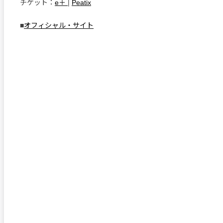
チケット：
e＋
|
Peatix
■
オフィシャル・サイト