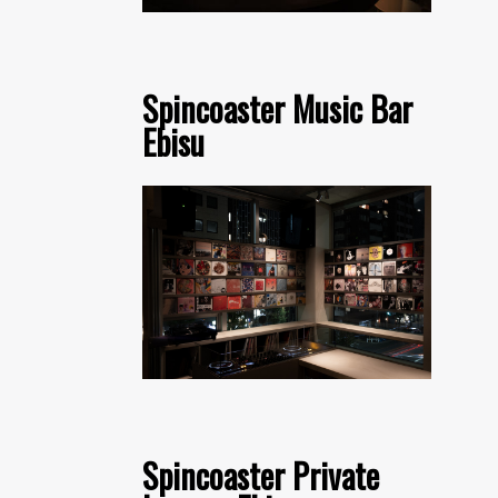
Spincoaster Music Bar
Ebisu
Spincoaster Private