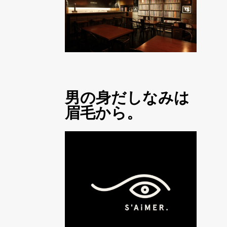
男の身だしなみは
眉毛から。