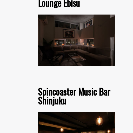
Lounge Ebisu
Spincoaster Music Bar
Shinjuku