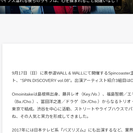
バイブス溢れる彼らのライブは、心を掴まれること間違いなし！
9月17日（日）に表参道WALL & WALLにて開催するSpincoaste
ト、“SPIN.DISCOVERY vol.08”。出演アーティスト紹介3組目はO
Omoinitakeは島根県出身、藤井レオ（Key./Vo.）、福島智朗／
（Ba./Cho.）、冨田洋之進／ドラゲ（Dr./Cho.）からなるトリオ
東京で結成。渋谷を中心に活動、ストリートやライブハウスでパ
ね、その人気と実力を形成してきました。
2017年には日本テレビ系『バズリズム』にも出演するなど、業