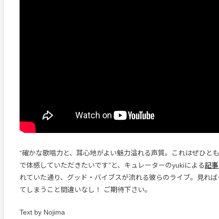
“確かな歌唱力と、耳心地がよい魅力溢れる声質。これはぜひと
で体感していただきたいです”と、キュレーターのyukiによる
記事
れていた通り、グッド・バイブスが流れる彼らのライブ。見れば
てしまうこと間違いなし！ ご期待下さい。
Text by Nojima