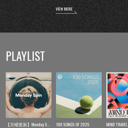
VIEW MORE
PLAYLIST
【月曜更新】Monday Spin
100 SONGS OF 2025
MIND TRAVEL