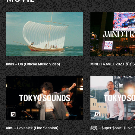
luvis – Oh (Official Music Video)
MIND TRAVEL 2023 
aimi – Lovesick (Live Session）
鋭児 – $uper $onic（Live 