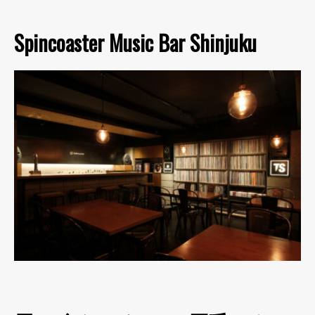
Spincoaster Music Bar Shinjuku