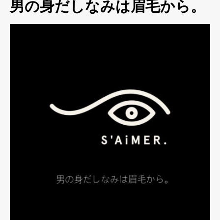
男の身だしなみは眉毛から。