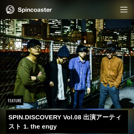
Skip
to
content
FEATURE
SPIN.DISCOVERY Vol.08 出演アーティ
スト 1. the engy