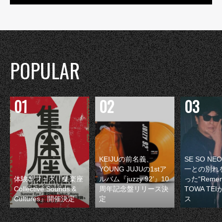
POPULAR
KEIJUの前名義、
SE SO N
YOUNG JUJUの1stア
一との別れ
体験型フェス『集楽座
ルバム『juzzy 92’』10
った“Remem
Collective Sounds &
周年記念盤リリース決
TOWA TE
Cultures』開催決定
定
ス