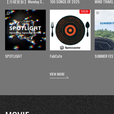
【月曜更新】Monday Spin
100 SONGS OF 2025
MIND TRAVEL
SPOTLIGHT
FabCafe
SUMMER FES
VIEW MORE