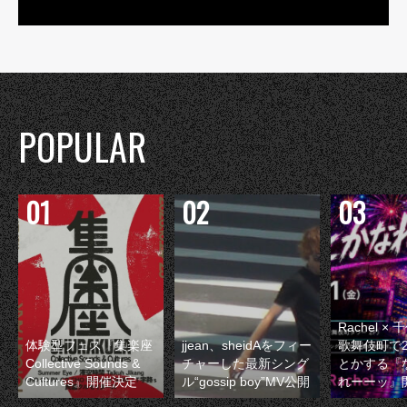
POPULAR
Rachel 
体験型フェス『集楽座
jjean、sheidAをフィー
歌舞伎町で
Collective Sounds &
チャーした最新シング
とかする『
Cultures』開催決定
ル“gossip boy”MV公開
れーーッ』