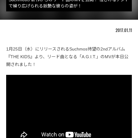
で繰り広げられる妖艶な彼らの姿が！
2017.01.11
1月25日（水）にリリースされるSuchmos待望の2ndアルバム
『THE KIDS』より、リード曲となる「A.G.I.T.」のMVが本日公
開されました！