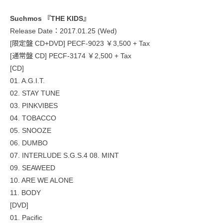
Suchmos 『THE KIDS』
Release Date：2017.01.25 (Wed)
[限定盤 CD+DVD] PECF-9023 ￥3,500 + Tax
[通常盤 CD] PECF-3174 ￥2,500 + Tax
[CD]
01. A.G.I.T.
02. STAY TUNE
03. PINKVIBES
04. TOBACCO
05. SNOOZE
06. DUMBO
07. INTERLUDE S.G.S.4 08. MINT
09. SEAWEED
10. ARE WE ALONE
11. BODY
[DVD]
01. Pacific