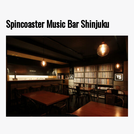
Spincoaster Music Bar Shinjuku