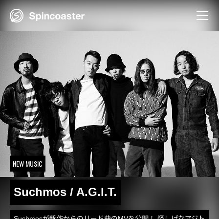
Skip
to
content
NEW MUSIC
Suchmos / A.G.I.T.
Suchmosが新作からのリード曲のMVを公開！ 怪しげなアジト