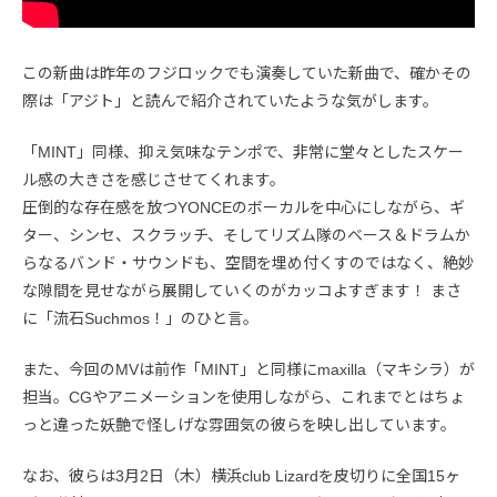
この新曲は昨年のフジロックでも演奏していた新曲で、確かその
際は「アジト」と読んで紹介されていたような気がします。
「MINT」同様、抑え気味なテンポで、非常に堂々としたスケー
ル感の大きさを感じさせてくれます。
圧倒的な存在感を放つYONCEのボーカルを中心にしながら、ギ
ター、シンセ、スクラッチ、そしてリズム隊のベース＆ドラムか
らなるバンド・サウンドも、空間を埋め付くすのではなく、絶妙
な隙間を見せながら展開していくのがカッコよすぎます！ まさ
に「流石Suchmos！」のひと言。
また、今回のMVは前作「MINT」と同様にmaxilla（マキシラ）が
担当。CGやアニメーションを使用しながら、これまでとはちょ
っと違った妖艶で怪しげな雰囲気の彼らを映し出しています。
なお、彼らは3月2日（木）横浜club Lizardを皮切りに全国15ヶ