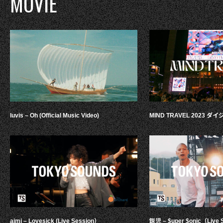
MOVIE
luvis – Oh (Official Music Video)
MIND TRAVEL 2023 
aimi – Lovesick (Live Session）
鋭児 – $uper $onic（Live 