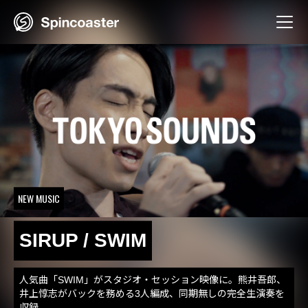
Skip
to
content
NEW MUSIC
SIRUP / SWIM
人気曲「SWIM」がスタジオ・セッション映像に。熊井吾郎、
井上惇志がバックを務める3人編成、同期無しの完全生演奏を
収録