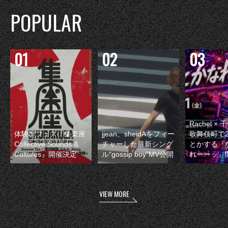
POPULAR
Rachel 
体験型フェス『集楽座
jjean、sheidAをフィー
歌舞伎町で
Collective Sounds &
チャーした最新シング
とかする『
Cultures』開催決定
ル“gossip boy”MV公開
れーーッ』
VIEW MORE