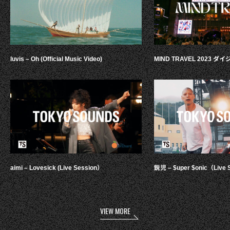
luvis – Oh (Official Music Video)
MIND TRAVEL 2023 
aimi – Lovesick (Live Session）
鋭児 – $uper $onic（Live 
VIEW MORE