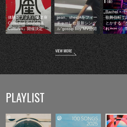
Rachel 
体験型フェス『集楽座
jjean、sheidAをフィー
歌舞伎町で
Collective Sounds &
チャーした最新シング
とかする『
Cultures』開催決定
ル“gossip boy”MV公開
れーーッ』
VIEW MORE
PLAYLIST