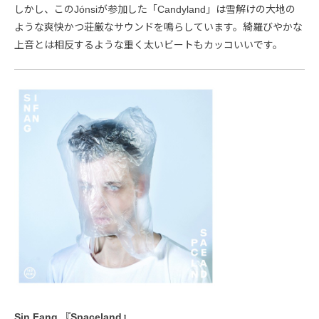
しかし、このJónsiが参加した「Candyland」は雪解けの大地の
ような爽快かつ荘厳なサウンドを鳴らしています。綺羅びやかな
上音とは相反するような重く太いビートもカッコいいです。
Sin Fang 『Spaceland』