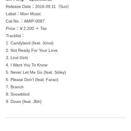
Release Date：2016.09.11（Sun）
Label：Morr Music
Cat.No.：AMIP-0087
Price：￥2,200 ＋ Tax
Tracklist：
1. Candyland (feat. Jónsi)
2. Not Ready For Your Love
3. Lost Girls
4. I Want You To Know
5. Never Let Me Go (feat. Sóley)
6. Please Don’t (feat. Farao)
7. Branch
8. Snowblind
9. Down (feat. Jfdr)