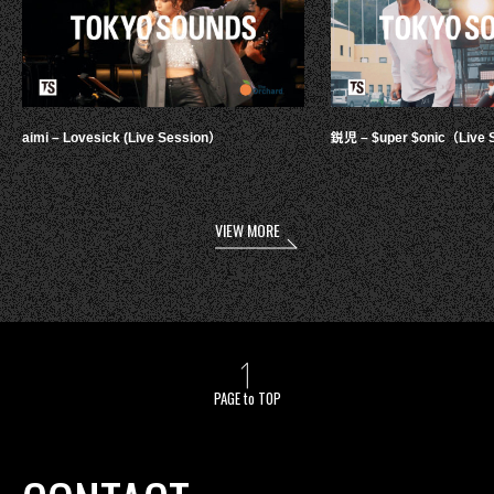
aimi – Lovesick (Live Session）
鋭児 – $uper $onic（Live 
VIEW MORE
PAGE to TOP