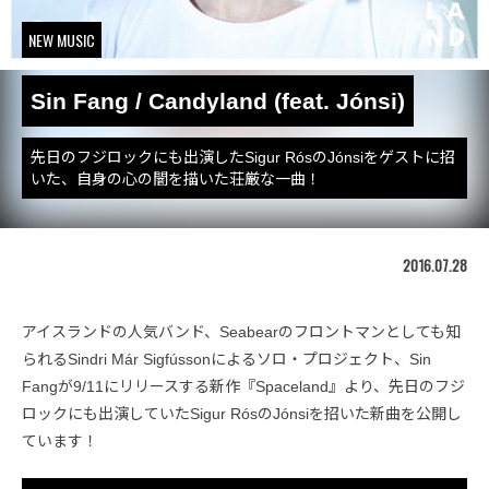
NEW MUSIC
Sin Fang / Candyland (feat. Jónsi)
先日のフジロックにも出演したSigur RósのJónsiをゲストに招
いた、自身の心の闇を描いた荘厳な一曲！
2016.07.28
アイスランドの人気バンド、Seabearのフロントマンとしても知
られるSindri Már Sigfússonによるソロ・プロジェクト、Sin
Fangが9/11にリリースする新作『Spaceland』より、先日のフジ
ロックにも出演していたSigur RósのJónsiを招いた新曲を公開し
ています！