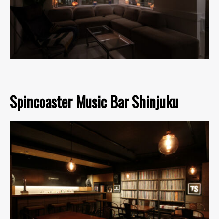
Spincoaster Music Bar Shinjuku