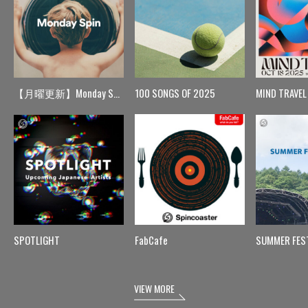
【月曜更新】Monday Spin
100 SONGS OF 2025
MIND TRAVEL
SPOTLIGHT
FabCafe
SUMMER FES
VIEW MORE