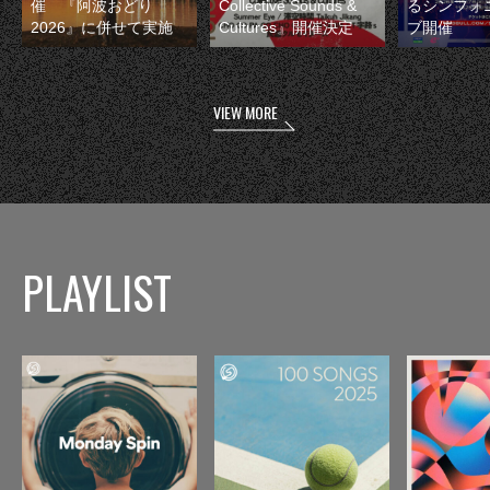
催 『阿波おどり
Collective Sounds &
るシンフォ
2026』に併せて実施
Cultures』開催決定
ブ開催
VIEW MORE
PLAYLIST