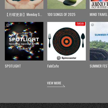
【月曜更新】Monday Spin
100 SONGS OF 2025
MIND TRAVEL
SPOTLIGHT
FabCafe
SUMMER FES
VIEW MORE