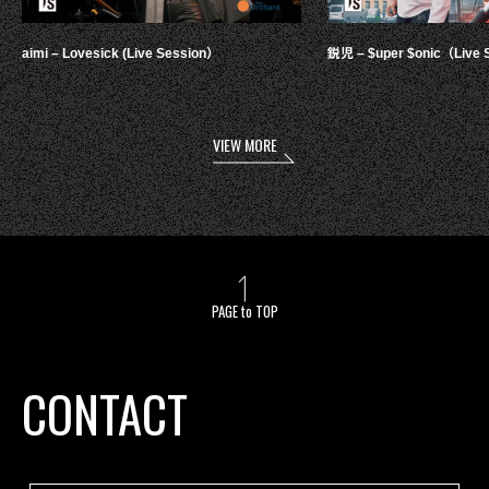
aimi – Lovesick (Live Session）
鋭児 – $uper $onic（Live 
VIEW MORE
PAGE to TOP
CONTACT