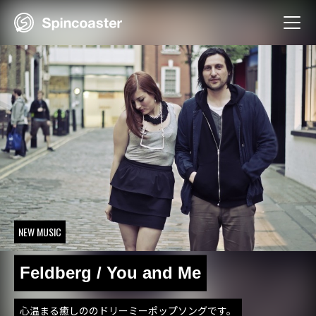
Skip
to
content
NEW MUSIC
Feldberg / You and Me
心温まる癒しののドリーミーポップソングです。