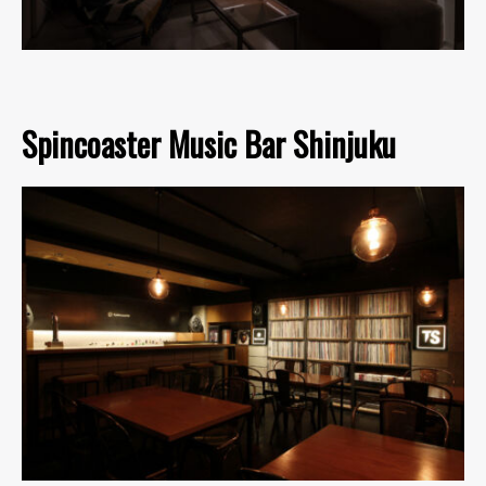
Spincoaster Music Bar Shinjuku