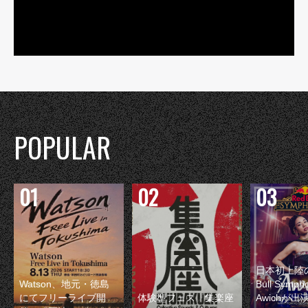
POPULAR
日本初上陸の
Watson、地元・徳島
Bull Symp
にてフリーライブ開
体験型フェス『集楽座
Awichが