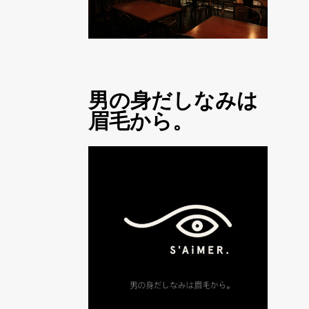
男の身だしなみは
眉毛から。