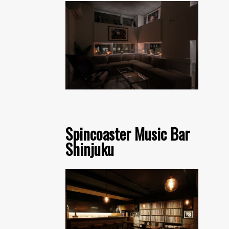
Spincoaster Music Bar
Shinjuku