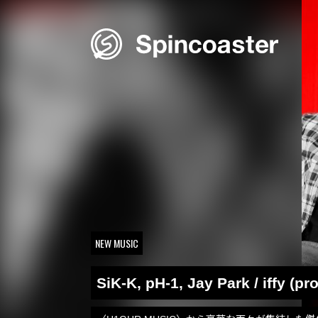
Skip
to
content
NEW MUSIC
SiK-K, pH-1, Jay Park / iffy (