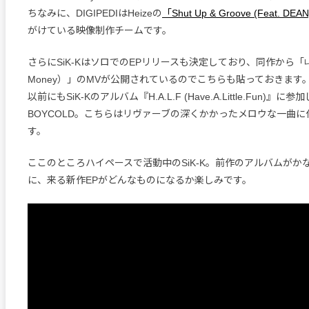
ちなみに、DIGIPEDIはHeizeの
「Shut Up & Groove (Feat. DE
がけている映像制作チームです。
さらにSiK-KはソロでのEPリリースも決定しており、同作から「내일 
Money）」のMVが公開されているのでこちらも貼っておきます
以前にもSiK-Kのアルバム『H.A.L.F (Have.A.Little.Fun)』に
BOYCOLD。こちらはリヴァーブの深くかかったメロウな一曲
す。
ここのところハイペースで活動中のSiK-K。前作のアルバムがか
に、来る新作EPがどんなものになるか楽しみです。