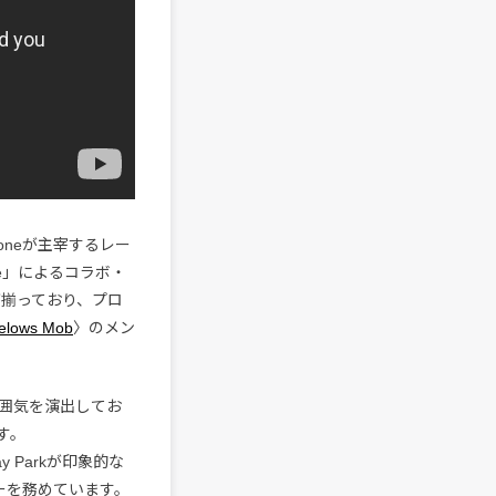
loneが主宰するレー
tyle」によるコラボ・
々が揃っており、プロ
elows Mob
〉のメン
囲気を演出してお
す。
 Parkが印象的な
クターを務めています。