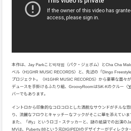
本作は、Jay Parkこと박재범（パク・ジェボム）とCha Cha Ma
ベル〈H1GHR MUSIC RECORDS〉と、先述の「Dingo Frees
プロジェクト。〈H1GHR MUSIC RECORDS〉から豪華な面
デュースを手掛けるふたり組、GroovyRoomはSiK-Kのクルー〈
Y
バーでもあります。
イントロから印象的なコロコロとした洒脱なサウンドがチルな雰
り、流麗なフロウとキャッチーなフックがそこに華を添えていま
また、「iffy」というロゴ・ステッカーと、謎の紙袋での出演のJay
MVは、Puberty.88という元DIGIPEDIのデザイナーがディレ