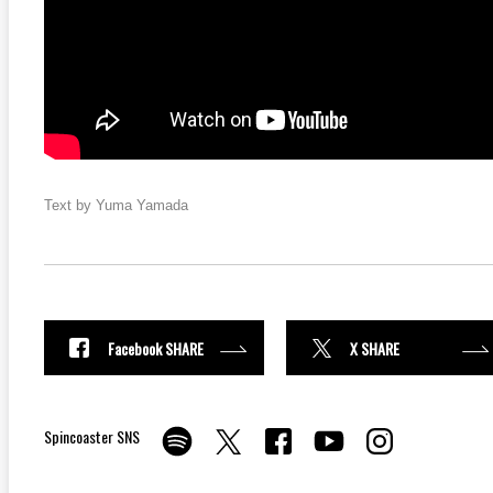
Text by Yuma Yamada
Facebook SHARE
X SHARE
Spincoaster SNS