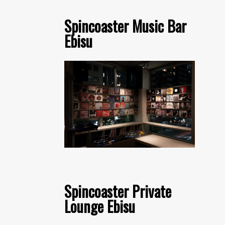
Spincoaster Music Bar
Ebisu
Spincoaster Private
Lounge Ebisu