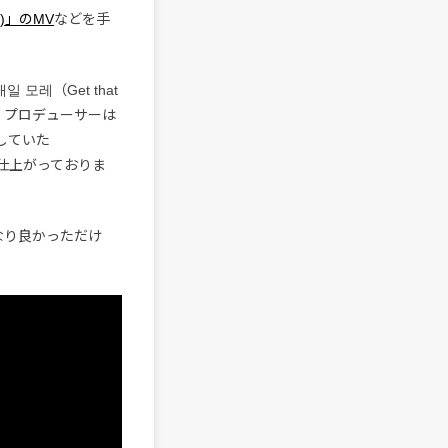
AN)」のMV
などを手
모레（Get that
。プロデューサーは
参加していた
に仕上がっておりま
なり良かっただけ