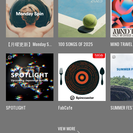
【月曜更新】Monday Spin
100 SONGS OF 2025
MIND TRAVEL
SPOTLIGHT
FabCafe
SUMMER FES
VIEW MORE