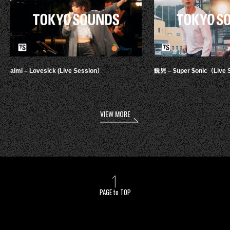
aimi – Lovesick (Live Session）
鋭児 – $uper $onic（Live 
VIEW MORE
PAGE to TOP