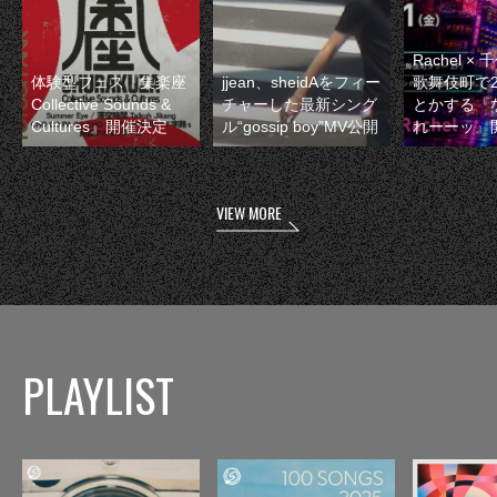
Rachel 
体験型フェス『集楽座
jjean、sheidAをフィー
歌舞伎町で
Collective Sounds &
チャーした最新シング
とかする『
Cultures』開催決定
ル“gossip boy”MV公開
れーーッ』
VIEW MORE
PLAYLIST