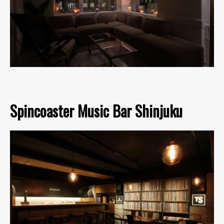
Spincoaster Music Bar Shinjuku