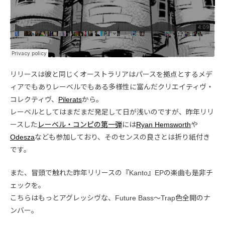
リリースは彼と同じくオーストラリアはパースを拠点とするメデ
ィアでもありレーベルでもある多様性に富んだクリエイティヴ・
コレクティヴ、
Pilerats
から。
レーベルとしてはまだまだ発足して日が浅いのですが、昨年リリ
ースした
レーベル・コンピの第一弾
には
Ryan Hemsworth
や
Odesza
なども参加しており、そのセンスの良さとは折り紙付き
です。
また、冒頭で触れた昨年リリースの『Kanto』EPの楽曲も是非チ
ェックを。
こちらはもっとアグレッシヴな、Future Bass〜Trap色全開のナ
ンバー。