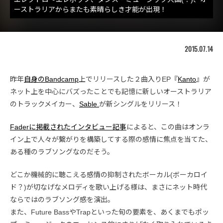
ーストラリアからまたも素晴らしき才能が出現！
2015.07.14
昨年
自身のBandcamp
上でリリースした２曲入りEP『
Kanto
』が
ネット上を中心にバズったことでも記憶に新しいオーストラリア
のトラックメイカー、
Sable.
が新シングルをリリース！
Faderに掲載されたインタビュー記事
によると、この曲はオンラ
イン上で人々が繋がりを構築してする際の感情に焦点を当てた、
ある種のラブソングなのだそう。
どこか機械的に聴こえる感情の抑制されたボーカル(ボーカロイ
ド？)が切なげなメロディを歌い上げる様は、まさにネット時代
ならではのラブソング感を演出。
また、Future BassやTrapといった旬の要素を、あくまでもポッ