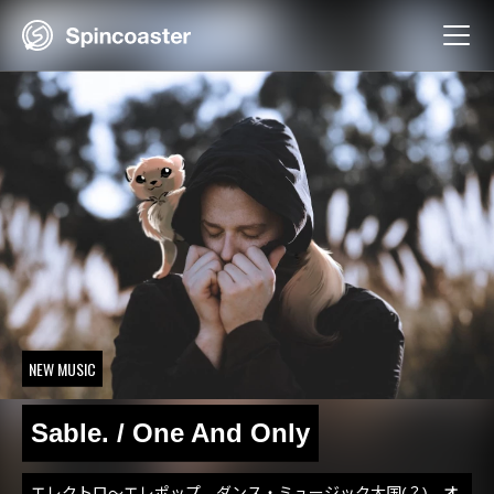
Skip
to
content
NEW MUSIC
Sable. / One And Only
エレクトロ〜エレポップ、ダンス・ミュージック大国(？)、オ