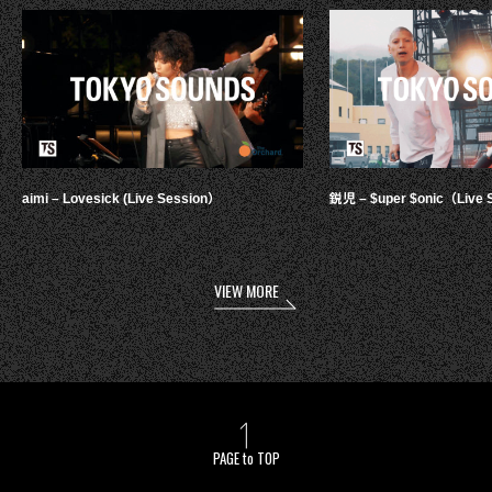
aimi – Lovesick (Live Session）
鋭児 – $uper $onic（Live 
VIEW MORE
PAGE to TOP