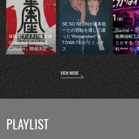
SE SO NEONが坂本龍
一との別れを通して綴
Rachel 
体験型フェス『集楽座
った“Remember!”を
歌舞伎町で
Collective Sounds &
TOWA TEIがリミック
とかする『
Cultures』開催決定
ス
れーーッ』
VIEW MORE
PLAYLIST