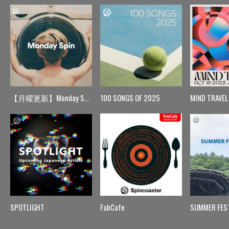
【月曜更新】Monday Spin
100 SONGS OF 2025
MIND TRAVEL
SPOTLIGHT
FabCafe
SUMMER FES