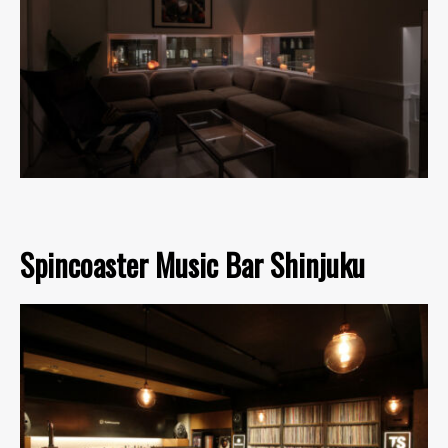
Spincoaster Music Bar Shinjuku