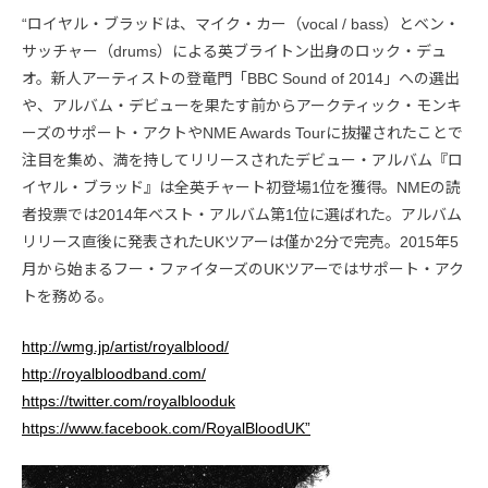
“ロイヤル・ブラッドは、マイク・カー（vocal / bass）とベン・
サッチャー（drums）による英ブライトン出身のロック・デュ
オ。新人アーティストの登竜門「BBC Sound of 2014」への選出
や、アルバム・デビューを果たす前からアークティック・モンキ
ーズのサポート・アクトやNME Awards Tourに抜擢されたことで
注目を集め、満を持してリリースされたデビュー・アルバム『ロ
イヤル・ブラッド』は全英チャート初登場1位を獲得。NMEの読
者投票では2014年ベスト・アルバム第1位に選ばれた。アルバム
リリース直後に発表されたUKツアーは僅か2分で完売。2015年5
月から始まるフー・ファイターズのUKツアーではサポート・アク
トを務める。
http://wmg.jp/artist/royalblood/
http://royalbloodband.com/
https://twitter.com/royalblooduk
https://www.facebook.com/RoyalBloodUK”