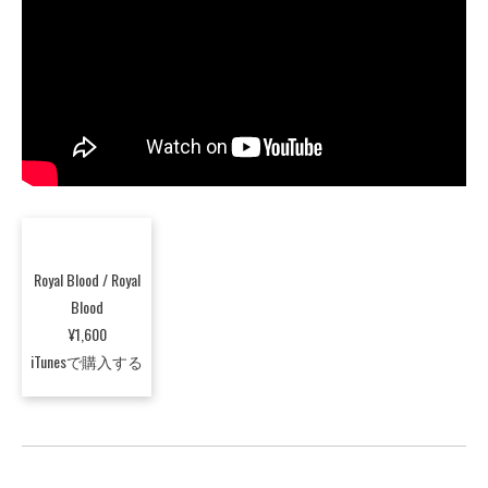
Royal Blood / Royal
Blood
¥1,600
iTunesで購入する