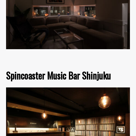
Spincoaster Music Bar Shinjuku