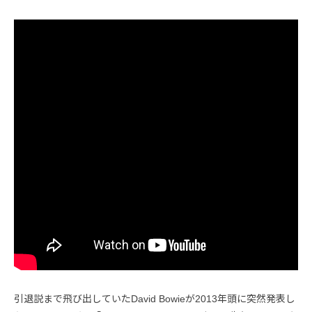
引退説まで飛び出していたDavid Bowieが2013年頭に突然発表し