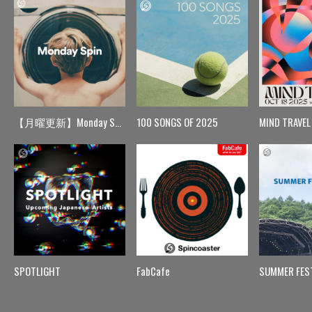
【月曜更新】Monday Spin
100 SONGS OF 2025
MIND TRAVEL
SPOTLIGHT
FabCafe
SUMMER FES