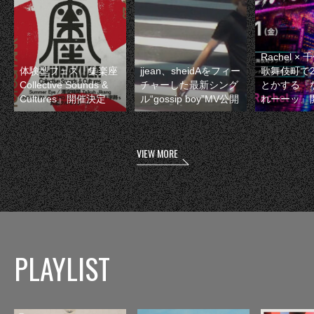
Rachel 
体験型フェス『集楽座
jjean、sheidAをフィー
歌舞伎町で
Collective Sounds &
チャーした最新シング
とかする『
Cultures』開催決定
ル“gossip boy”MV公開
れーーッ』
VIEW MORE
PLAYLIST