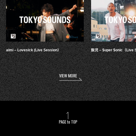
aimi – Lovesick (Live Session）
鋭児 – $uper $onic（Live 
VIEW MORE
PAGE to TOP