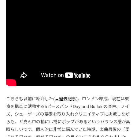
こちらも以前に紹介した(
→過去記事
)、ロンドン結成、現在は東
京を拠点に活動する5ピースバンドDay and Buffaloの楽曲。ノイ
ズ、シューゲーズの要素を取り入れクリエイティブに挑戦しなが
らも、ど真ん中の軸には常にポップがあるというバランス感が素
晴らしいです。個人的に非常に悩んでいた時期、楽曲最後の「愛